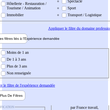
Spectacle
Hôtellerie - Restauration /
Tourisme / Animation
Sport
Immobilier
Transport / Logistique
Appliquer
le filtre du domaine professi
es filtres liés à l'
Expérience
demandée
ience demandée
Moins de 1 an
De 1 à 3 ans
Plus de 3 ans
Non renseignée
er
le filtre de l'expérience demandée
Plus De
Filtres
IFICATION
par France travail,