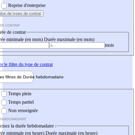
Reprise d'entreprise
plus
de types de contrat
 DE CONTRAT
ée de contrat
ée minimale (en mois)
Durée maximale (en mois)
mois
er
le filtre du type de contrat
les filtres de
Durée hebdo
madaire
 hebdomadaire
Temps plein
Temps partiel
Non renseignée
 HEBDOMADAIRE
cisez la durée hebdomadaire :
ée minimale (en heure)
Durée maximale (en heure)