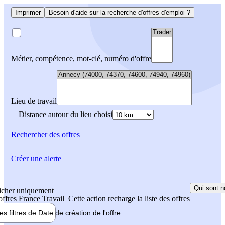
Imprimer
Besoin d'aide sur la recherche d'offres d'emploi ?
Métier, compétence, mot-clé, numéro d'offre
Lieu de travail
Distance autour du lieu choisi
Rechercher
des offres
Créer une alerte
Qui sont n
icher uniquement
 offres France Travail
Cette action recharge la liste des offres
les filtres de
Date de création
de l'offre