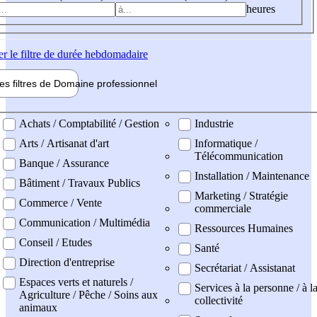
heures
er
le filtre de durée hebdomadaire
les filtres de
Domaine pro
fessionnel
ne professionel
Achats / Comptabilité / Gestion
Industrie
Arts / Artisanat d'art
Informatique /
Télécommunication
Banque / Assurance
Installation / Maintenance
Bâtiment / Travaux Publics
Marketing / Stratégie
Commerce / Vente
commerciale
Communication / Multimédia
Ressources Humaines
Conseil / Etudes
Santé
Direction d'entreprise
Secrétariat / Assistanat
Espaces verts et naturels /
Services à la personne / à l
Agriculture / Pêche / Soins aux
collectivité
animaux