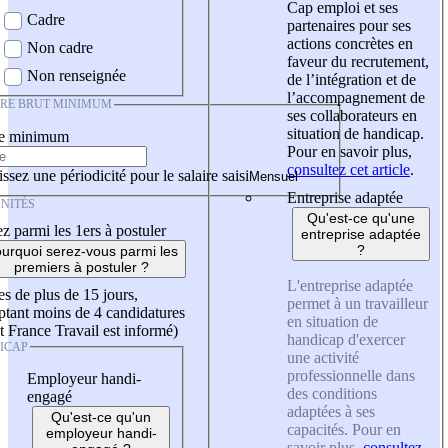
Cap emploi et ses
Cadre
partenaires pour ses
actions concrètes en
Non cadre
faveur du recrutement,
Non renseignée
de l’intégration et de
l’accompagnement de
IRE BRUT MINIMUM
ses collaborateurs en
situation de handicap.
re minimum
Pour en savoir plus,
consultez cet article
.
ssez une périodicité pour le salaire saisi
Entreprise adaptée
NITÉS
Qu'est-ce qu'une
z parmi les 1ers à postuler
entreprise adaptée
?
urquoi serez-vous parmi les
premiers à postuler ?
L'entreprise adaptée
es de plus de 15 jours,
permet à un travailleur
tant moins de 4 candidatures
en situation de
t France Travail est informé)
handicap d'exercer
ICAP
une activité
professionnelle dans
Employeur handi-
des conditions
engagé
adaptées à ses
Qu'est-ce qu'un
capacités. Pour en
employeur handi-
savoir plus,
consultez