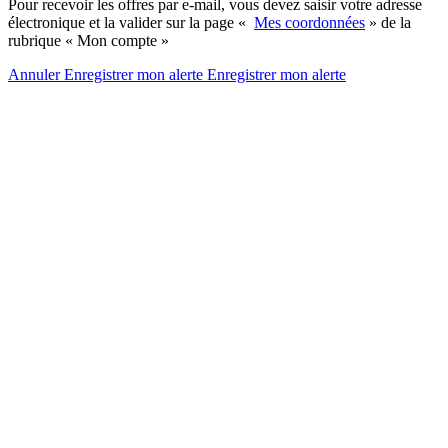
Pour recevoir les offres par e-mail, vous devez saisir votre adresse
électronique et la valider sur la page «
Mes coordonnées
» de la
rubrique « Mon compte »
Annuler
Enregistrer mon alerte
Enregistrer
mon alerte