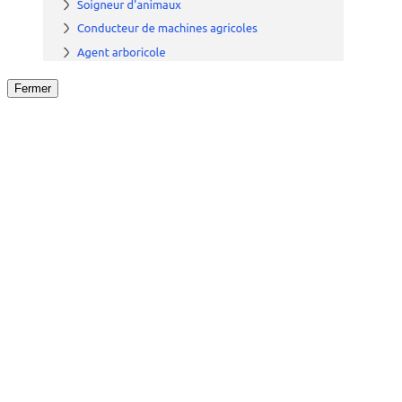
Fermer
Fermer
le détail de l'offre
/
Offre
sur
Offre précéden