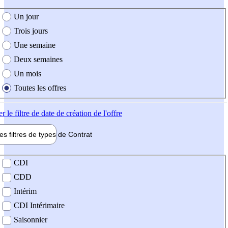
e création de l'offre
Un jour
Trois jours
Une semaine
Deux semaines
Un mois
Toutes les offres
er
le filtre de date de création de l'offre
les filtres de types de
Contrat
de contrat
CDI
CDD
Intérim
CDI Intérimaire
Saisonnier