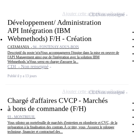
Ajouter cette offre à ma sélection
CDI
Non renseigné
Développement/ Administration
API Intégration (IBM
Webmethods) F/H - Création
CATAMANIA -
94 - FONTENAY-SOUS-BOIS
Descriptif du poste:\n\nVous accompagnerez l'équipe dans la mise en oeuvre de
l'API Management ainsi que de l'intégration avec la solution IBM
Webmethods.\nVous serez en charge d'assurer la...
CDI - Non renseigné
Publié il y a 13 jours
Ajouter cette offre à ma sélection
CDI
Non renseigné
Chargé d'affaires CVCP - Marchés
à bons de commande (F/H)
93 - MONTREUIL
Vous pilotez un portefeuille de marchés d'entretien en plomberie et CVC, de la
préparation à la finalisation des contrats.À ce titre, vous :Assurez le pilotage
technique, financier et contractuel des...