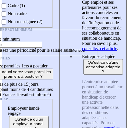
Cap emploi et ses
Cadre (1)
partenaires pour ses
actions concrètes en
Non cadre
faveur du recrutement,
Non renseignée (2)
de l’intégration et de
l’accompagnement de
IRE BRUT MINIMUM
ses collaborateurs en
situation de handicap.
re minimum
Pour en savoir plus,
consultez cet article
.
ssez une périodicité pour le salaire saisi
Entreprise adaptée
NITÉS
Qu'est-ce qu'une
z parmi les 1ers à postuler
entreprise adaptée
?
urquoi serez-vous parmi les
premiers à postuler ?
L'entreprise adaptée
es de plus de 15 jours,
permet à un travailleur
tant moins de 4 candidatures
en situation de
t France Travail est informé)
handicap d'exercer
ICAP
une activité
professionnelle dans
Employeur handi-
des conditions
engagé
adaptées à ses
Qu'est-ce qu'un
capacités. Pour en
employeur handi-
savoir plus,
consultez