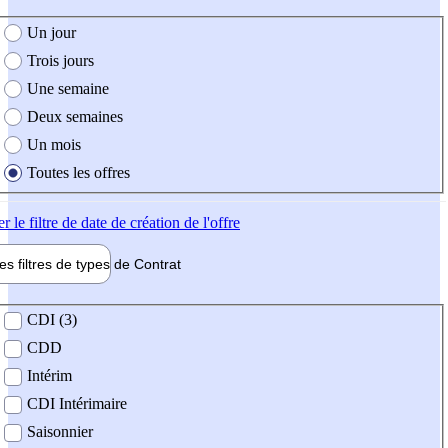
e création de l'offre
Un jour
Trois jours
Une semaine
Deux semaines
Un mois
Toutes les offres
er
le filtre de date de création de l'offre
les filtres de types de
Contrat
de contrat
CDI (3)
CDD
Intérim
CDI Intérimaire
Saisonnier