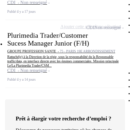
CDI - Non renseigné
Publié il y a 17 jours
Ajouter cette offre à ma sélection
CDI
Non renseigné
Plurimedia Trader/Customer
Sucess Manager Junior (F/H)
GROUPE PROFESSION SANTE -
75 - PARIS 19E ARRONDISSEMENT
Rattaché(e) à la Direction de la régie, sous la responsabilité du la Responsable
traffic/data, en interface directe avec les équipes commerciales. Mission principale
Le/La Plurimedia Trader/CSM...
CDI - Non renseigné
Publié il y a 14 jours
Prêt à élargir votre recherche d’emploi ?