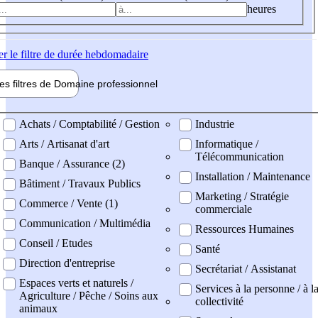
heures
er
le filtre de durée hebdomadaire
les filtres de
Domaine pro
fessionnel
ne professionel
Achats / Comptabilité / Gestion
Industrie
Arts / Artisanat d'art
Informatique /
Télécommunication
Banque / Assurance (2)
Installation / Maintenance
Bâtiment / Travaux Publics
Marketing / Stratégie
Commerce / Vente (1)
commerciale
Communication / Multimédia
Ressources Humaines
Conseil / Etudes
Santé
Direction d'entreprise
Secrétariat / Assistanat
Espaces verts et naturels /
Services à la personne / à l
Agriculture / Pêche / Soins aux
collectivité
animaux