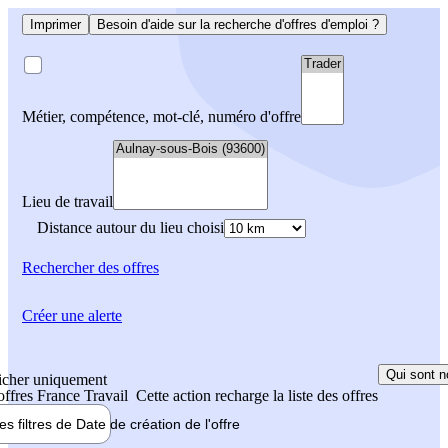
Imprimer
Besoin d'aide sur la recherche d'offres d'emploi ?
Métier, compétence, mot-clé, numéro d'offre
Lieu de travail
Distance autour du lieu choisi
Rechercher
des offres
Créer une alerte
Qui sont n
icher uniquement
 offres France Travail
Cette action recharge la liste des offres
les filtres de
Date de création
de l'offre