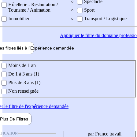
Spectacle
Hôtellerie - Restauration /
Tourisme / Animation
Sport
Immobilier
Transport / Logistique
Appliquer
le filtre du domaine professi
es filtres liés à l'
Expérience
demandée
ience demandée
Moins de 1 an
De 1 à 3 ans (1)
Plus de 3 ans (1)
Non renseignée
er
le filtre de l'expérience demandée
Plus De
Filtres
IFICATION
par France travail,