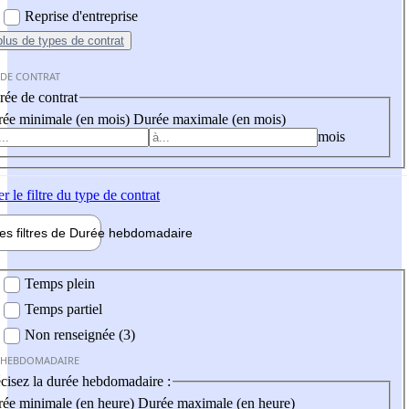
Reprise d'entreprise
plus
de types de contrat
 DE CONTRAT
ée de contrat
ée minimale (en mois)
Durée maximale (en mois)
mois
er
le filtre du type de contrat
les filtres de
Durée hebdo
madaire
 hebdomadaire
Temps plein
Temps partiel
Non renseignée (3)
 HEBDOMADAIRE
cisez la durée hebdomadaire :
ée minimale (en heure)
Durée maximale (en heure)