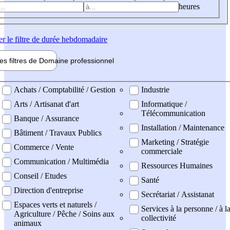
heures
er
le filtre de durée hebdomadaire
les filtres de
Domaine pro
fessionnel
ne professionel
Achats / Comptabilité / Gestion
Industrie
Arts / Artisanat d'art
Informatique /
Télécommunication
Banque / Assurance
Installation / Maintenance
Bâtiment / Travaux Publics
Marketing / Stratégie
Commerce / Vente
commerciale
Communication / Multimédia
Ressources Humaines
Conseil / Etudes
Santé
Direction d'entreprise
Secrétariat / Assistanat
Espaces verts et naturels /
Services à la personne / à l
Agriculture / Pêche / Soins aux
collectivité
animaux