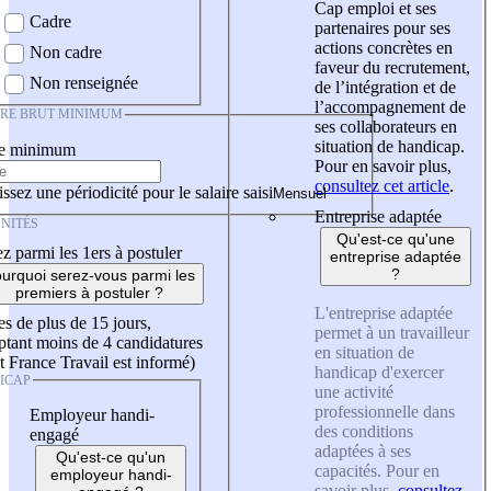
Cap emploi et ses
Cadre
partenaires pour ses
actions concrètes en
Non cadre
faveur du recrutement,
Non renseignée
de l’intégration et de
l’accompagnement de
IRE BRUT MINIMUM
ses collaborateurs en
situation de handicap.
re minimum
Pour en savoir plus,
consultez cet article
.
ssez une périodicité pour le salaire saisi
Entreprise adaptée
NITÉS
Qu'est-ce qu'une
z parmi les 1ers à postuler
entreprise adaptée
?
urquoi serez-vous parmi les
premiers à postuler ?
L'entreprise adaptée
es de plus de 15 jours,
permet à un travailleur
tant moins de 4 candidatures
en situation de
t France Travail est informé)
handicap d'exercer
ICAP
une activité
professionnelle dans
Employeur handi-
des conditions
engagé
adaptées à ses
Qu'est-ce qu'un
capacités. Pour en
employeur handi-
savoir plus,
consultez