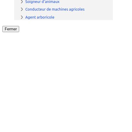
Fermer
Fermer
le détail de l'offre
/
Offre
sur
Offre précéden