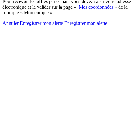
Pour recevoir les offres par e-mail, vous devez saisir votre adresse
électronique et la valider sur la page «
Mes coordonnées
» de la
rubrique « Mon compte »
Annuler
Enregistrer mon alerte
Enregistrer
mon alerte