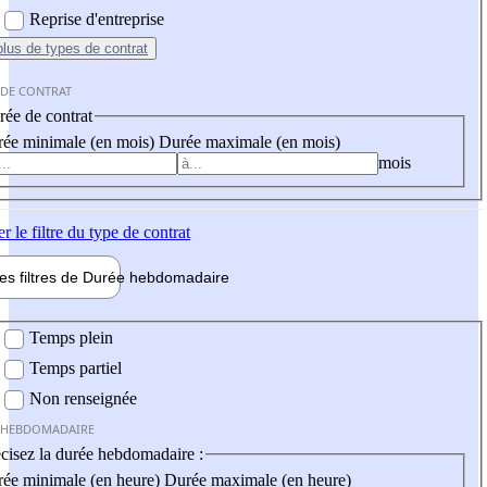
Reprise d'entreprise
plus
de types de contrat
 DE CONTRAT
ée de contrat
ée minimale (en mois)
Durée maximale (en mois)
mois
er
le filtre du type de contrat
les filtres de
Durée hebdo
madaire
 hebdomadaire
Temps plein
Temps partiel
Non renseignée
 HEBDOMADAIRE
cisez la durée hebdomadaire :
ée minimale (en heure)
Durée maximale (en heure)