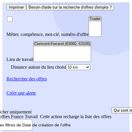
Imprimer
Besoin d'aide sur la recherche d'offres d'emploi ?
Métier, compétence, mot-clé, numéro d'offre
Lieu de travail
Distance autour du lieu choisi
Rechercher
des offres
Créer une alerte
Qui sont n
icher uniquement
 offres France Travail
Cette action recharge la liste des offres
les filtres de
Date de création
de l'offre