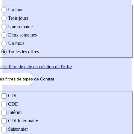
e création de l'offre
Un jour
Trois jours
Une semaine
Deux semaines
Un mois
Toutes les offres
er
le filtre de date de création de l'offre
les filtres de types de
Contrat
de contrat
CDI
CDD
Intérim
CDI Intérimaire
Saisonnier