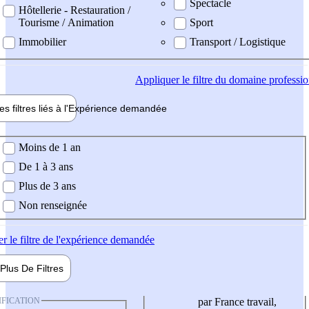
Spectacle
Hôtellerie - Restauration /
Tourisme / Animation
Sport
Immobilier
Transport / Logistique
Appliquer
le filtre du domaine professi
es filtres liés à l'
Expérience
demandée
ience demandée
Moins de 1 an
De 1 à 3 ans
Plus de 3 ans
Non renseignée
er
le filtre de l'expérience demandée
Plus De
Filtres
IFICATION
par France travail,