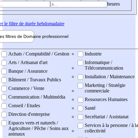
heures
er
le filtre de durée hebdomadaire
les filtres de
Domaine pro
fessionnel
ne professionel
Achats / Comptabilité / Gestion
Industrie
Arts / Artisanat d'art
Informatique /
Télécommunication
Banque / Assurance
Installation / Maintenance
Bâtiment / Travaux Publics
Marketing / Stratégie
Commerce / Vente
commerciale
Communication / Multimédia
Ressources Humaines
Conseil / Etudes
Santé
Direction d'entreprise
Secrétariat / Assistanat
Espaces verts et naturels /
Services à la personne / à l
Agriculture / Pêche / Soins aux
collectivité
animaux