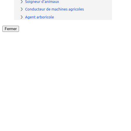
Fermer
Fermer
le détail de l'offre
/
Offre
sur
Offre précéden