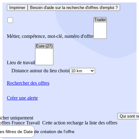
Imprimer
Besoin d'aide sur la recherche d'offres d'emploi ?
Métier, compétence, mot-clé, numéro d'offre
Lieu de travail
Distance autour du lieu choisi
Rechercher
des offres
Créer une alerte
Qui sont n
icher uniquement
 offres France Travail
Cette action recharge la liste des offres
les filtres de
Date de création
de l'offre