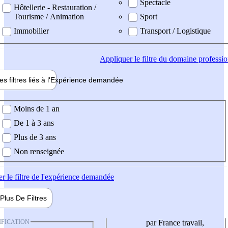
Spectacle
Hôtellerie - Restauration /
Tourisme / Animation
Sport
Immobilier
Transport / Logistique
Appliquer
le filtre du domaine professi
es filtres liés à l'
Expérience
demandée
ience demandée
Moins de 1 an
De 1 à 3 ans
Plus de 3 ans
Non renseignée
er
le filtre de l'expérience demandée
Plus De
Filtres
IFICATION
par France travail,