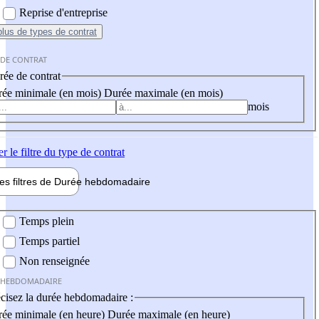
Reprise d'entreprise
plus
de types de contrat
 DE CONTRAT
ée de contrat
ée minimale (en mois)
Durée maximale (en mois)
mois
er
le filtre du type de contrat
les filtres de
Durée hebdo
madaire
 hebdomadaire
Temps plein
Temps partiel
Non renseignée
 HEBDOMADAIRE
cisez la durée hebdomadaire :
ée minimale (en heure)
Durée maximale (en heure)