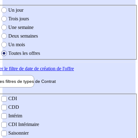
e création de l'offre
Un jour
Trois jours
Une semaine
Deux semaines
Un mois
Toutes les offres
er
le filtre de date de création de l'offre
les filtres de types de
Contrat
de contrat
CDI
CDD
Intérim
CDI Intérimaire
Saisonnier