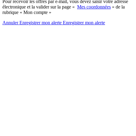
Pour recevoir les offres par e-mail, vous devez saisir votre adresse
électronique et la valider sur la page «
Mes coordonnées
» de la
rubrique « Mon compte »
Annuler
Enregistrer mon alerte
Enregistrer
mon alerte