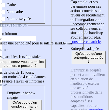
Cap emploi et ses
Cadre
partenaires pour ses
actions concrètes en
Non cadre
faveur du recrutement,
Non renseignée
de l’intégration et de
l’accompagnement de
IRE BRUT MINIMUM
ses collaborateurs en
situation de handicap.
re minimum
Pour en savoir plus,
consultez cet article
.
ssez une périodicité pour le salaire saisi
Entreprise adaptée
NITÉS
Qu'est-ce qu'une
z parmi les 1ers à postuler
entreprise adaptée
?
urquoi serez-vous parmi les
premiers à postuler ?
L'entreprise adaptée
es de plus de 15 jours,
permet à un travailleur
tant moins de 4 candidatures
en situation de
t France Travail est informé)
handicap d'exercer
ICAP
une activité
professionnelle dans
Employeur handi-
des conditions
engagé
adaptées à ses
Qu'est-ce qu'un
capacités. Pour en
employeur handi-
savoir plus,
consultez