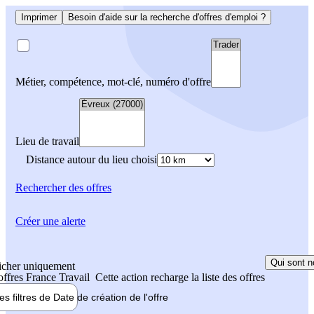
Imprimer
Besoin d'aide sur la recherche d'offres d'emploi ?
Métier, compétence, mot-clé, numéro d'offre
Lieu de travail
Distance autour du lieu choisi
Rechercher
des offres
Créer une alerte
Qui sont n
icher uniquement
 offres France Travail
Cette action recharge la liste des offres
les filtres de
Date de création
de l'offre