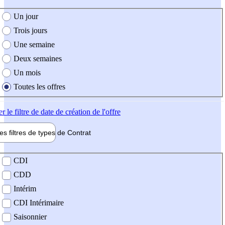
e création de l'offre
Un jour
Trois jours
Une semaine
Deux semaines
Un mois
Toutes les offres
er
le filtre de date de création de l'offre
les filtres de types de
Contrat
de contrat
CDI
CDD
Intérim
CDI Intérimaire
Saisonnier