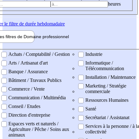
heures
er
le filtre de durée hebdomadaire
les filtres de
Domaine pro
fessionnel
ne professionel
Achats / Comptabilité / Gestion
Industrie
Arts / Artisanat d'art
Informatique /
Télécommunication
Banque / Assurance
Installation / Maintenance
Bâtiment / Travaux Publics
Marketing / Stratégie
Commerce / Vente
commerciale
Communication / Multimédia
Ressources Humaines
Conseil / Etudes
Santé
Direction d'entreprise
Secrétariat / Assistanat
Espaces verts et naturels /
Services à la personne / à l
Agriculture / Pêche / Soins aux
collectivité
animaux