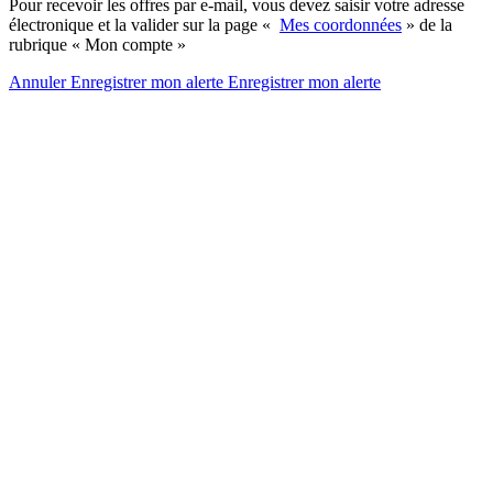
Pour recevoir les offres par e-mail, vous devez saisir votre adresse
électronique et la valider sur la page «
Mes coordonnées
» de la
rubrique « Mon compte »
Annuler
Enregistrer mon alerte
Enregistrer
mon alerte