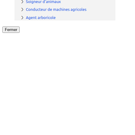
Fermer
Fermer
le détail de l'offre
/
Offre
sur
Offre précéden