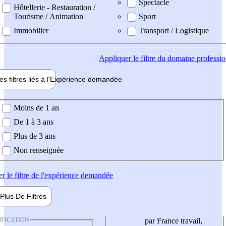
Spectacle
Hôtellerie - Restauration /
Tourisme / Animation
Sport
Immobilier
Transport / Logistique
Appliquer
le filtre du domaine professi
es filtres liés à l'
Expérience
demandée
ience demandée
Moins de 1 an
De 1 à 3 ans
Plus de 3 ans
Non renseignée
er
le filtre de l'expérience demandée
Plus De
Filtres
IFICATION
par France travail,