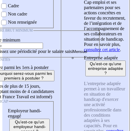
Cap emploi et ses
Cadre
partenaires pour ses
actions concrètes en
Non cadre
faveur du recrutement,
Non renseignée
de l’intégration et de
l’accompagnement de
IRE BRUT MINIMUM
ses collaborateurs en
situation de handicap.
re minimum
Pour en savoir plus,
consultez cet article
.
ssez une périodicité pour le salaire saisi
Entreprise adaptée
NITÉS
Qu'est-ce qu'une
z parmi les 1ers à postuler
entreprise adaptée
?
urquoi serez-vous parmi les
premiers à postuler ?
L'entreprise adaptée
es de plus de 15 jours,
permet à un travailleur
tant moins de 4 candidatures
en situation de
t France Travail est informé)
handicap d'exercer
ICAP
une activité
professionnelle dans
Employeur handi-
des conditions
engagé
adaptées à ses
Qu'est-ce qu'un
capacités. Pour en
employeur handi-
savoir plus,
consultez