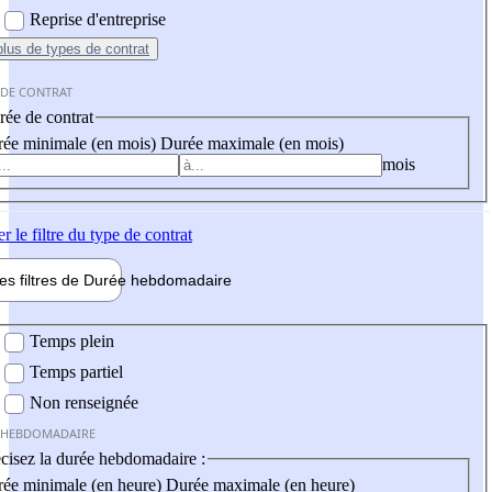
Reprise d'entreprise
plus
de types de contrat
 DE CONTRAT
ée de contrat
ée minimale (en mois)
Durée maximale (en mois)
mois
er
le filtre du type de contrat
les filtres de
Durée hebdo
madaire
 hebdomadaire
Temps plein
Temps partiel
Non renseignée
 HEBDOMADAIRE
cisez la durée hebdomadaire :
ée minimale (en heure)
Durée maximale (en heure)