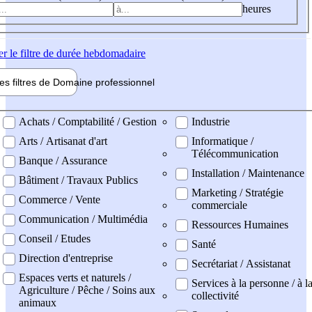
heures
er
le filtre de durée hebdomadaire
les filtres de
Domaine pro
fessionnel
ne professionel
Achats / Comptabilité / Gestion
Industrie
Arts / Artisanat d'art
Informatique /
Télécommunication
Banque / Assurance
Installation / Maintenance
Bâtiment / Travaux Publics
Marketing / Stratégie
Commerce / Vente
commerciale
Communication / Multimédia
Ressources Humaines
Conseil / Etudes
Santé
Direction d'entreprise
Secrétariat / Assistanat
Espaces verts et naturels /
Services à la personne / à l
Agriculture / Pêche / Soins aux
collectivité
animaux