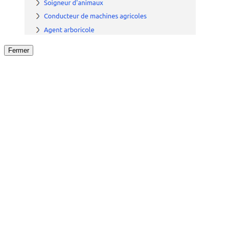
Fermer
Fermer
le détail de l'offre
/
Offre
sur
Offre précéden