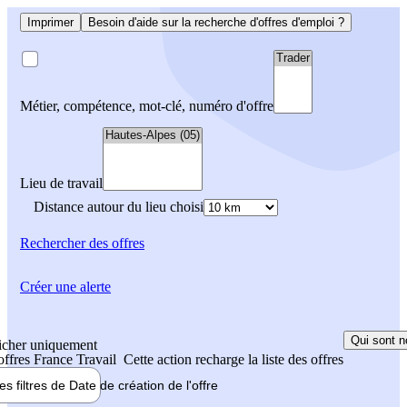
Imprimer
Besoin d'aide sur la recherche d'offres d'emploi ?
Métier, compétence, mot-clé, numéro d'offre
Lieu de travail
Distance autour du lieu choisi
Rechercher
des offres
Créer une alerte
Qui sont n
icher uniquement
 offres France Travail
Cette action recharge la liste des offres
les filtres de
Date de création
de l'offre