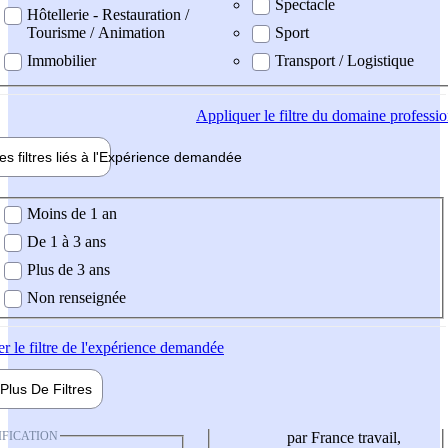
Spectacle
Hôtellerie - Restauration /
Tourisme / Animation
Sport
Immobilier
Transport / Logistique
Appliquer
le filtre du domaine professi
es filtres liés à l'
Expérience
demandée
ience demandée
Moins de 1 an
De 1 à 3 ans
Plus de 3 ans
Non renseignée
er
le filtre de l'expérience demandée
Plus De
Filtres
IFICATION
par France travail,