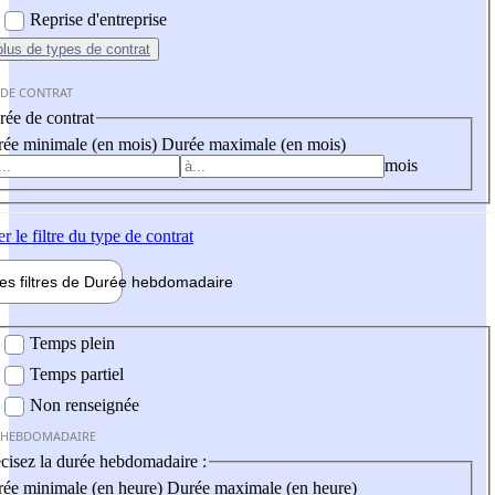
Reprise d'entreprise
plus
de types de contrat
 DE CONTRAT
ée de contrat
ée minimale (en mois)
Durée maximale (en mois)
mois
er
le filtre du type de contrat
les filtres de
Durée hebdo
madaire
 hebdomadaire
Temps plein
Temps partiel
Non renseignée
 HEBDOMADAIRE
cisez la durée hebdomadaire :
ée minimale (en heure)
Durée maximale (en heure)