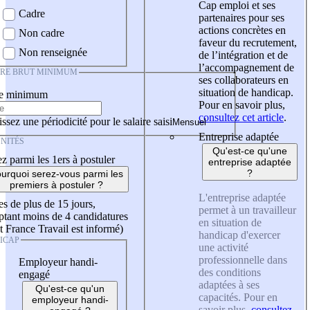
Cap emploi et ses
Cadre
partenaires pour ses
actions concrètes en
Non cadre
faveur du recrutement,
Non renseignée
de l’intégration et de
l’accompagnement de
IRE BRUT MINIMUM
ses collaborateurs en
situation de handicap.
re minimum
Pour en savoir plus,
consultez cet article
.
ssez une périodicité pour le salaire saisi
Entreprise adaptée
NITÉS
Qu'est-ce qu'une
z parmi les 1ers à postuler
entreprise adaptée
?
urquoi serez-vous parmi les
premiers à postuler ?
L'entreprise adaptée
es de plus de 15 jours,
permet à un travailleur
tant moins de 4 candidatures
en situation de
t France Travail est informé)
handicap d'exercer
ICAP
une activité
professionnelle dans
Employeur handi-
des conditions
engagé
adaptées à ses
Qu'est-ce qu'un
capacités. Pour en
employeur handi-
savoir plus,
consultez