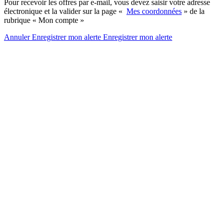
Pour recevoir les offres par e-mail, vous devez saisir votre adresse
électronique et la valider sur la page «
Mes coordonnées
» de la
rubrique « Mon compte »
Annuler
Enregistrer mon alerte
Enregistrer
mon alerte