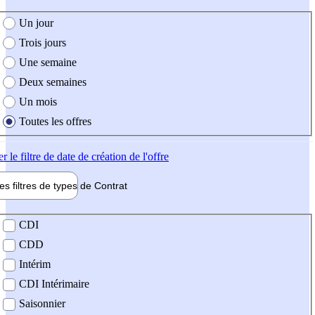
e création de l'offre
Un jour
Trois jours
Une semaine
Deux semaines
Un mois
Toutes les offres
er
le filtre de date de création de l'offre
les filtres de types de
Contrat
de contrat
CDI
CDD
Intérim
CDI Intérimaire
Saisonnier