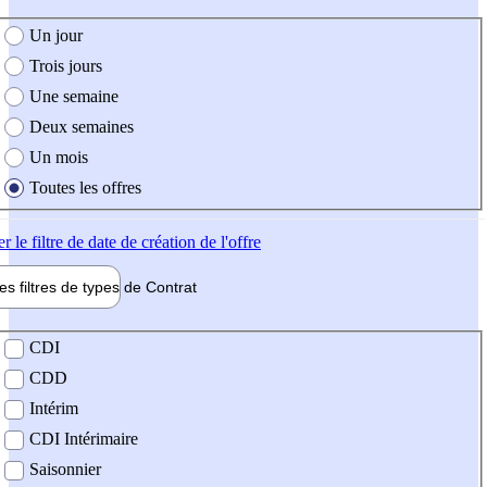
e création de l'offre
Un jour
Trois jours
Une semaine
Deux semaines
Un mois
Toutes les offres
er
le filtre de date de création de l'offre
les filtres de types de
Contrat
de contrat
CDI
CDD
Intérim
CDI Intérimaire
Saisonnier