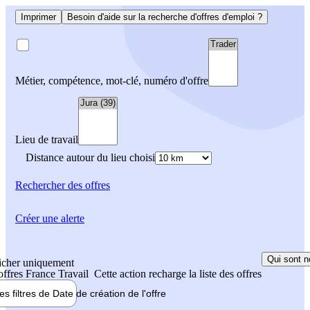
Imprimer
Besoin d'aide sur la recherche d'offres d'emploi ?
Métier, compétence, mot-clé, numéro d'offre
Lieu de travail
Distance autour du lieu choisi
Rechercher
des offres
Créer une alerte
Qui sont n
icher uniquement
 offres France Travail
Cette action recharge la liste des offres
les filtres de
Date de création
de l'offre