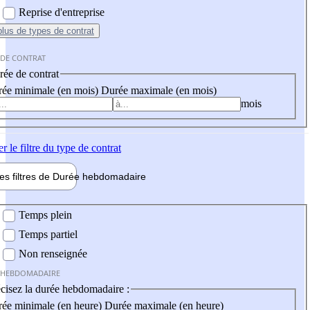
Reprise d'entreprise
plus
de types de contrat
 DE CONTRAT
ée de contrat
ée minimale (en mois)
Durée maximale (en mois)
mois
er
le filtre du type de contrat
les filtres de
Durée hebdo
madaire
 hebdomadaire
Temps plein
Temps partiel
Non renseignée
 HEBDOMADAIRE
cisez la durée hebdomadaire :
ée minimale (en heure)
Durée maximale (en heure)