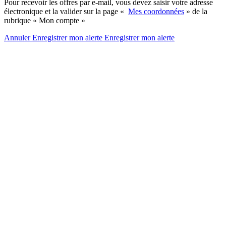
Pour recevoir les offres par e-mail, vous devez saisir votre adresse
électronique et la valider sur la page «
Mes coordonnées
» de la
rubrique « Mon compte »
Annuler
Enregistrer mon alerte
Enregistrer
mon alerte