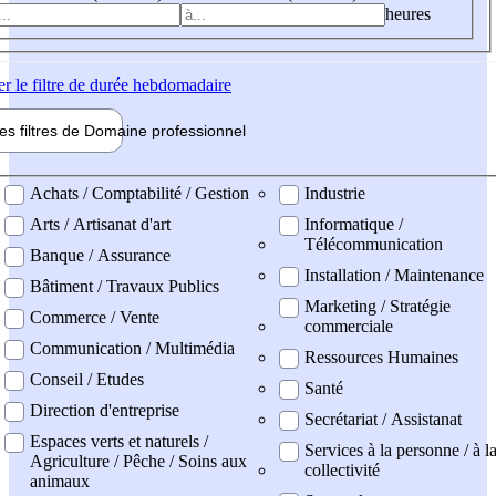
heures
er
le filtre de durée hebdomadaire
les filtres de
Domaine pro
fessionnel
ne professionel
Achats / Comptabilité / Gestion
Industrie
Arts / Artisanat d'art
Informatique /
Télécommunication
Banque / Assurance
Installation / Maintenance
Bâtiment / Travaux Publics
Marketing / Stratégie
Commerce / Vente
commerciale
Communication / Multimédia
Ressources Humaines
Conseil / Etudes
Santé
Direction d'entreprise
Secrétariat / Assistanat
Espaces verts et naturels /
Services à la personne / à l
Agriculture / Pêche / Soins aux
collectivité
animaux