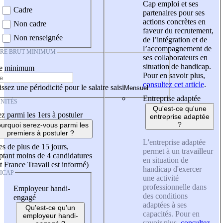
Cap emploi et ses
Cadre
partenaires pour ses
actions concrètes en
Non cadre
faveur du recrutement,
Non renseignée
de l’intégration et de
l’accompagnement de
IRE BRUT MINIMUM
ses collaborateurs en
situation de handicap.
re minimum
Pour en savoir plus,
consultez cet article
.
ssez une périodicité pour le salaire saisi
Entreprise adaptée
NITÉS
Qu'est-ce qu'une
z parmi les 1ers à postuler
entreprise adaptée
?
urquoi serez-vous parmi les
premiers à postuler ?
L'entreprise adaptée
es de plus de 15 jours,
permet à un travailleur
tant moins de 4 candidatures
en situation de
t France Travail est informé)
handicap d'exercer
ICAP
une activité
professionnelle dans
Employeur handi-
des conditions
engagé
adaptées à ses
Qu'est-ce qu'un
capacités. Pour en
employeur handi-
savoir plus,
consultez