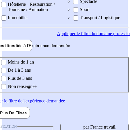
Spectacle
Hôtellerie - Restauration /
Tourisme / Animation
Sport
Immobilier
Transport / Logistique
Appliquer
le filtre du domaine professi
es filtres liés à l'
Expérience
demandée
ience demandée
Moins de 1 an
De 1 à 3 ans
Plus de 3 ans
Non renseignée
er
le filtre de l'expérience demandée
Plus De
Filtres
IFICATION
par France travail,