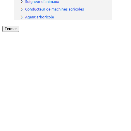
Fermer
Fermer
le détail de l'offre
/
Offre
sur
Offre précéden