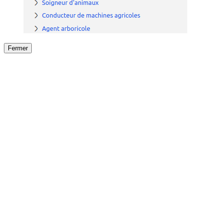
Fermer
Fermer
le détail de l'offre
/
Offre
sur
Offre précéden