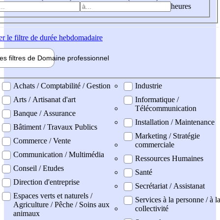
heures
er
le filtre de durée hebdomadaire
les filtres de
Domaine pro
fessionnel
ne professionel
Achats / Comptabilité / Gestion
Industrie
Arts / Artisanat d'art
Informatique /
Télécommunication
Banque / Assurance
Installation / Maintenance
Bâtiment / Travaux Publics
Marketing / Stratégie
Commerce / Vente
commerciale
Communication / Multimédia
Ressources Humaines
Conseil / Etudes
Santé
Direction d'entreprise
Secrétariat / Assistanat
Espaces verts et naturels /
Services à la personne / à l
Agriculture / Pêche / Soins aux
collectivité
animaux