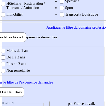
Spectacle
Hôtellerie - Restauration /
Tourisme / Animation
Sport
Immobilier
Transport / Logistique
Appliquer
le filtre du domaine professi
es filtres liés à l'
Expérience
demandée
ience demandée
Moins de 1 an
De 1 à 3 ans
Plus de 3 ans
Non renseignée
er
le filtre de l'expérience demandée
Plus De
Filtres
IFICATION
par France travail,