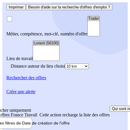
Imprimer
Besoin d'aide sur la recherche d'offres d'emploi ?
Métier, compétence, mot-clé, numéro d'offre
Lieu de travail
Distance autour du lieu choisi
Rechercher
des offres
Créer une alerte
Qui sont n
icher uniquement
 offres France Travail
Cette action recharge la liste des offres
les filtres de
Date de création
de l'offre