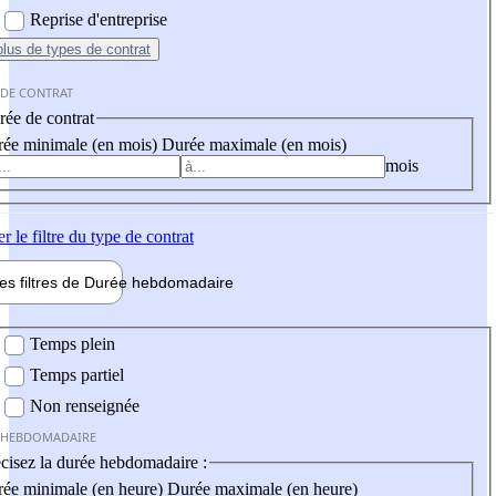
Reprise d'entreprise
plus
de types de contrat
 DE CONTRAT
ée de contrat
ée minimale (en mois)
Durée maximale (en mois)
mois
er
le filtre du type de contrat
les filtres de
Durée hebdo
madaire
 hebdomadaire
Temps plein
Temps partiel
Non renseignée
 HEBDOMADAIRE
cisez la durée hebdomadaire :
ée minimale (en heure)
Durée maximale (en heure)