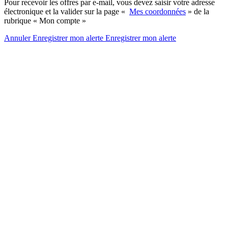
Pour recevoir les offres par e-mail, vous devez saisir votre adresse
électronique et la valider sur la page «
Mes coordonnées
» de la
rubrique « Mon compte »
Annuler
Enregistrer mon alerte
Enregistrer
mon alerte