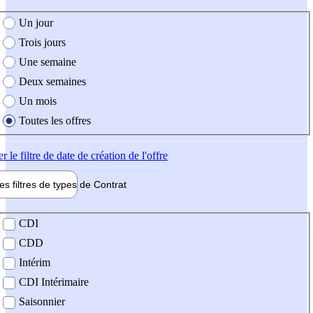
e création de l'offre
Un jour
Trois jours
Une semaine
Deux semaines
Un mois
Toutes les offres
er
le filtre de date de création de l'offre
les filtres de types de
Contrat
de contrat
CDI
CDD
Intérim
CDI Intérimaire
Saisonnier