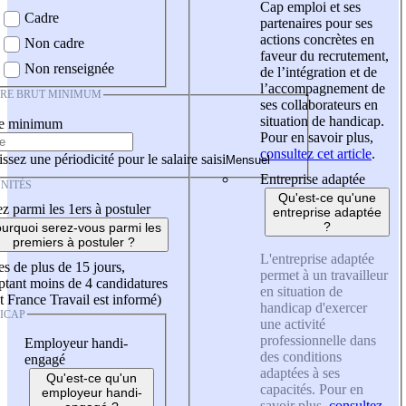
Cap emploi et ses
Cadre
partenaires pour ses
actions concrètes en
Non cadre
faveur du recrutement,
Non renseignée
de l’intégration et de
l’accompagnement de
IRE BRUT MINIMUM
ses collaborateurs en
situation de handicap.
re minimum
Pour en savoir plus,
consultez cet article
.
ssez une périodicité pour le salaire saisi
Entreprise adaptée
NITÉS
Qu'est-ce qu'une
z parmi les 1ers à postuler
entreprise adaptée
?
urquoi serez-vous parmi les
premiers à postuler ?
L'entreprise adaptée
es de plus de 15 jours,
permet à un travailleur
tant moins de 4 candidatures
en situation de
t France Travail est informé)
handicap d'exercer
ICAP
une activité
professionnelle dans
Employeur handi-
des conditions
engagé
adaptées à ses
Qu'est-ce qu'un
capacités. Pour en
employeur handi-
savoir plus,
consultez