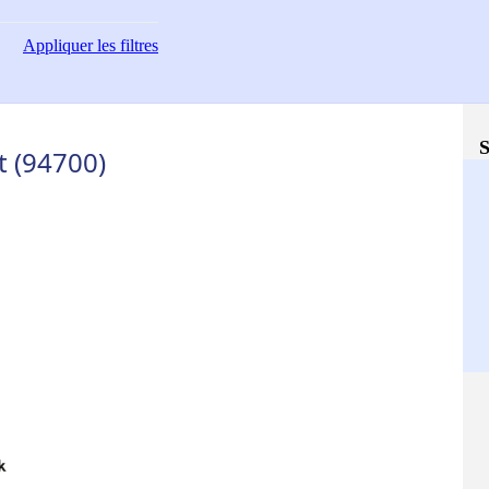
Appliquer
les filtres
S
t (94700)