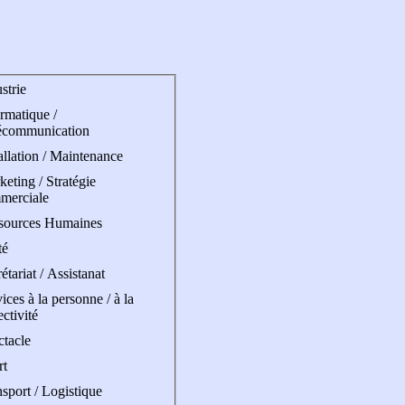
strie
rmatique /
écommunication
allation / Maintenance
eting / Stratégie
merciale
sources Humaines
té
étariat / Assistanat
ices à la personne / à la
ectivité
ctacle
rt
sport / Logistique