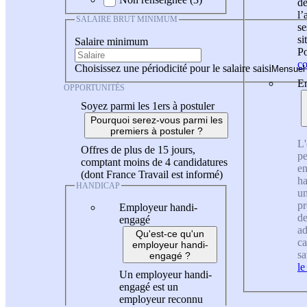
de
l
SALAIRE BRUT MINIMUM
se
si
Salaire minimum
Po
co
Choisissez une périodicité pour le salaire saisi
En
OPPORTUNITÉS
Soyez parmi les 1ers à postuler
Pourquoi serez-vous parmi les
premiers à postuler ?
L'
Offres de plus de 15 jours,
pe
comptant moins de 4 candidatures
en
(dont France Travail est informé)
ha
HANDICAP
un
pr
Employeur handi-
de
engagé
ad
Qu'est-ce qu'un
ca
employeur handi-
sa
engagé ?
le
Un employeur handi-
engagé est un
employeur reconnu