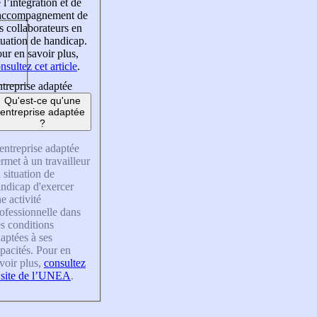
 l’intégration et de
’accompagnement de
s collaborateurs en
tuation de handicap.
ur en savoir plus,
nsultez cet article
.
treprise adaptée
Qu'est-ce qu'une
entreprise adaptée
?
entreprise adaptée
rmet à un travailleur
 situation de
ndicap d'exercer
e activité
ofessionnelle dans
s conditions
aptées à ses
pacités. Pour en
voir plus,
consultez
 site de l’UNEA
.