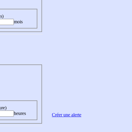
s)
mois
ure)
heures
Créer une alerte