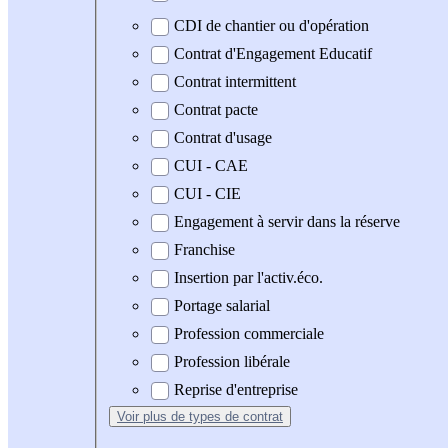
CDI de chantier ou d'opération
Contrat d'Engagement Educatif
Contrat intermittent
Contrat pacte
Contrat d'usage
CUI - CAE
CUI - CIE
Engagement à servir dans la réserve
Franchise
Insertion par l'activ.éco.
Portage salarial
Profession commerciale
Profession libérale
Reprise d'entreprise
Voir plus
de types de contrat