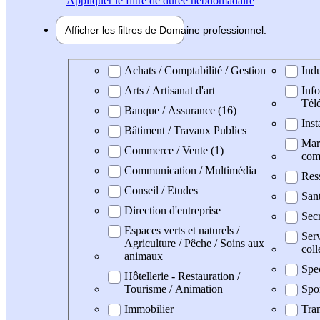
Appliquer
le filtre de durée hebdomadaire
Afficher les filtres de
Domaine pro
fessionnel
Domaine professionel
Achats / Comptabilité / Gestion
Indu
Arts / Artisanat d'art
Info
Tél
Banque / Assurance (16)
Inst
Bâtiment / Travaux Publics
Mark
Commerce / Vente (1)
com
Communication / Multimédia
Res
Conseil / Etudes
San
Direction d'entreprise
Secr
Espaces verts et naturels /
Serv
Agriculture / Pêche / Soins aux
coll
animaux
Spe
Hôtellerie - Restauration /
Tourisme / Animation
Spo
Immobilier
Tran