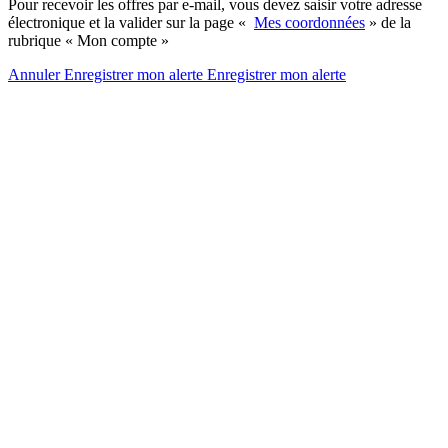
Pour recevoir les offres par e-mail, vous devez saisir votre adresse
électronique et la valider sur la page «
Mes coordonnées
» de la
rubrique « Mon compte »
Annuler
Enregistrer mon alerte
Enregistrer
mon alerte