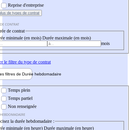
Reprise d'entreprise
plus
de types de contrat
 DE CONTRAT
ée de contrat
ée minimale (en mois)
Durée maximale (en mois)
mois
er
le filtre du type de contrat
les filtres de
Durée hebdo
madaire
 hebdomadaire
Temps plein
Temps partiel
Non renseignée
 HEBDOMADAIRE
cisez la durée hebdomadaire :
ée minimale (en heure)
Durée maximale (en heure)