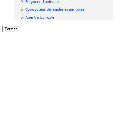
Fermer
Fermer
le détail de l'offre
/
Offre
sur
Offre précéden