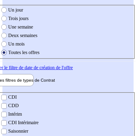
e création de l'offre
Un jour
Trois jours
Une semaine
Deux semaines
Un mois
Toutes les offres
er
le filtre de date de création de l'offre
les filtres de types de
Contrat
de contrat
CDI
CDD
Intérim
CDI Intérimaire
Saisonnier