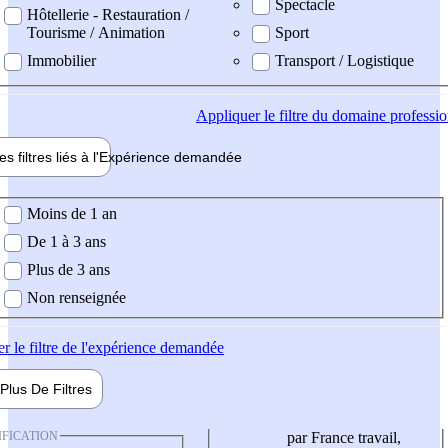
Spectacle
Hôtellerie - Restauration /
Tourisme / Animation
Sport
Immobilier
Transport / Logistique
Appliquer
le filtre du domaine professi
es filtres liés à l'
Expérience
demandée
ience demandée
Moins de 1 an
De 1 à 3 ans
Plus de 3 ans
Non renseignée
er
le filtre de l'expérience demandée
Plus De
Filtres
IFICATION
par France travail,