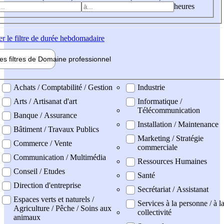
heures
er
le filtre de durée hebdomadaire
les filtres de
Domaine pro
fessionnel
ne professionel
Achats / Comptabilité / Gestion
Industrie
Arts / Artisanat d'art
Informatique /
Télécommunication
Banque / Assurance
Installation / Maintenance
Bâtiment / Travaux Publics
Marketing / Stratégie
Commerce / Vente
commerciale
Communication / Multimédia
Ressources Humaines
Conseil / Etudes
Santé
Direction d'entreprise
Secrétariat / Assistanat
Espaces verts et naturels /
Services à la personne / à l
Agriculture / Pêche / Soins aux
collectivité
animaux