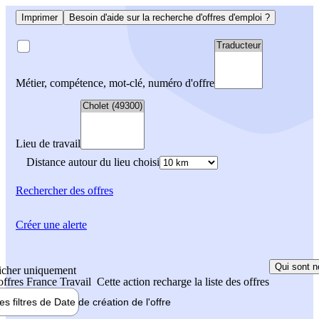
Imprimer
Besoin d'aide sur la recherche d'offres d'emploi ?
Métier, compétence, mot-clé, numéro d'offre
Lieu de travail
Distance autour du lieu choisi
Rechercher
des offres
Créer une alerte
Qui sont n
icher uniquement
 offres France Travail
Cette action recharge la liste des offres
les filtres de
Date de création
de l'offre