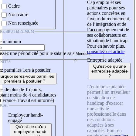
Cap emploi et ses
Cadre
partenaires pour ses
actions concrètes en
Non cadre
faveur du recrutement,
Non renseignée
de l’intégration et de
l’accompagnement de
IRE BRUT MINIMUM
ses collaborateurs en
situation de handicap.
re minimum
Pour en savoir plus,
consultez cet article
.
ssez une périodicité pour le salaire saisi
Entreprise adaptée
NITÉS
Qu'est-ce qu'une
z parmi les 1ers à postuler
entreprise adaptée
?
urquoi serez-vous parmi les
premiers à postuler ?
L'entreprise adaptée
es de plus de 15 jours,
permet à un travailleur
tant moins de 4 candidatures
en situation de
t France Travail est informé)
handicap d'exercer
ICAP
une activité
professionnelle dans
Employeur handi-
des conditions
engagé
adaptées à ses
Qu'est-ce qu'un
capacités. Pour en
employeur handi-
savoir plus,
consultez