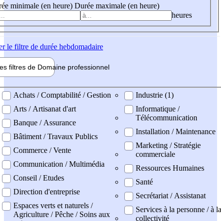
ée minimale (en heure)
Durée maximale (en heure)
heures
er
le filtre de durée hebdomadaire
les filtres de
Domaine pro
fessionnel
ne professionel
Achats / Comptabilité / Gestion
Industrie (1)
Arts / Artisanat d'art
Informatique /
Télécommunication
Banque / Assurance
Installation / Maintenance
Bâtiment / Travaux Publics
Marketing / Stratégie
Commerce / Vente
commerciale
Communication / Multimédia
Ressources Humaines
Conseil / Etudes
Santé
Direction d'entreprise
Secrétariat / Assistanat
Espaces verts et naturels /
Services à la personne / à l
Agriculture / Pêche / Soins aux
collectivité