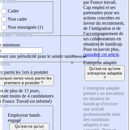
IFICATION
par France travail,
Cap emploi et ses
Cadre
partenaires pour ses
actions concrètes en
Non cadre
faveur du recrutement,
Non renseignée (1)
de l’intégration et de
l’accompagnement de
IRE BRUT MINIMUM
ses collaborateurs en
situation de handicap.
re minimum
Pour en savoir plus,
consultez cet article
.
ssez une périodicité pour le salaire saisi
Entreprise adaptée
NITÉS
Qu'est-ce qu'une
z parmi les 1ers à postuler
entreprise adaptée
?
urquoi serez-vous parmi les
premiers à postuler ?
L'entreprise adaptée
es de plus de 15 jours,
permet à un travailleur
tant moins de 4 candidatures
en situation de
t France Travail est informé)
handicap d'exercer
ICAP
une activité
professionnelle dans
Employeur handi-
des conditions
engagé
adaptées à ses
Qu'est-ce qu'un
capacités. Pour en