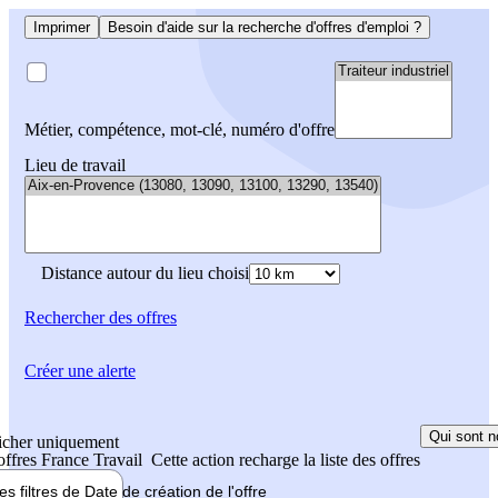
Imprimer
Besoin d'aide sur la recherche d'offres d'emploi ?
Métier, compétence, mot-clé, numéro d'offre
Lieu de travail
Distance autour du lieu choisi
Rechercher
des offres
Créer une alerte
Qui sont n
icher uniquement
 offres France Travail
Cette action recharge la liste des offres
les filtres de
Date de création
de l'offre