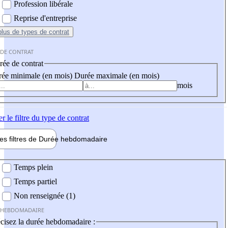
Profession libérale
Reprise d'entreprise
plus
de types de contrat
 DE CONTRAT
ée de contrat
ée minimale (en mois)
Durée maximale (en mois)
mois
er
le filtre du type de contrat
les filtres de
Durée hebdo
madaire
 hebdomadaire
Temps plein
Temps partiel
Non renseignée (1)
 HEBDOMADAIRE
cisez la durée hebdomadaire :