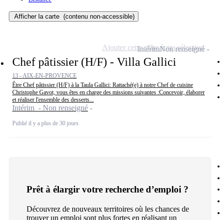
Afficher la carte
(contenu non-accessible)
Ajouter cette offre à ma sélection
Intérim
Non renseigné
Chef pâtissier (H/F) - Villa Gallici
13 - AIX-EN-PROVENCE
Être Chef pâtissier (H/F) à la Taula Gallici: Rattaché(e) à notre Chef de cuisine
Christophe Gavot, vous êtes en charge des missions suivantes :Concevoir, élaborer
et réaliser l'ensemble des desserts...
Intérim - Non renseigné
Publié il y a plus de 30 jours
Prêt à élargir votre recherche d’emploi ?
Découvrez de nouveaux territoires où les chances de
trouver un emploi sont plus fortes en réalisant un