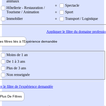
animaux
Spectacle
Hôtellerie - Restauration /
Tourisme / Animation
Sport
Immobilier
Transport / Logistique
Appliquer
le filtre du domaine professi
es filtres liés à l'
Expérience
demandée
ience demandée
Moins de 1 an
De 1 à 3 ans
Plus de 3 ans
Non renseignée
er
le filtre de l'expérience demandée
Plus De
Filtres