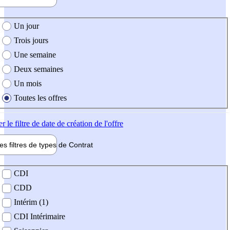
e création de l'offre
Un jour
Trois jours
Une semaine
Deux semaines
Un mois
Toutes les offres
er
le filtre de date de création de l'offre
les filtres de types de
Contrat
de contrat
CDI
CDD
Intérim (1)
CDI Intérimaire