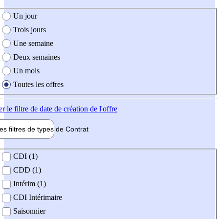
e création de l'offre
Un jour
Trois jours
Une semaine
Deux semaines
Un mois
Toutes les offres
er
le filtre de date de création de l'offre
les filtres de types de
Contrat
de contrat
CDI (1)
CDD (1)
Intérim (1)
CDI Intérimaire
Saisonnier