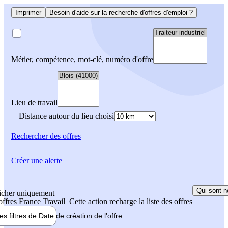
Imprimer
Besoin d'aide sur la recherche d'offres d'emploi ?
Métier, compétence, mot-clé, numéro d'offre
Lieu de travail
Distance autour du lieu choisi
Rechercher
des offres
Créer une alerte
Qui sont n
icher uniquement
 offres France Travail
Cette action recharge la liste des offres
les filtres de
Date de création
de l'offre