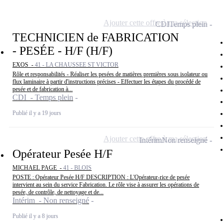
Ajouter cette offre à ma sélection
CDI
Temps plein
TECHNICIEN de FABRICATION
- PESÉE - H/F (H/F)
EXOS -
41 - LA CHAUSSEE ST VICTOR
Rôle et responsabilités - Réaliser les pesées de matières premières sous isolateur ou
flux laminaire à partir d'instructions précises - Effectuer les étapes du procédé de
pesée et de fabrication à...
CDI - Temps plein
Publié il y a 19 jours
Ajouter cette offre à ma sélection
Intérim
Non renseigné
Opérateur Pesée H/F
MICHAEL PAGE -
41 - BLOIS
POSTE : Opérateur Pesée H/F DESCRIPTION : L'Opérateur-rice de pesée
intervient au sein du service Fabrication. Le rôle vise à assurer les opérations de
pesée, de contrôle, de nettoyage et de...
Intérim - Non renseigné
Publié il y a 8 jours