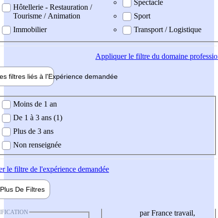
Spectacle
Hôtellerie - Restauration /
Tourisme / Animation
Sport
Immobilier
Transport / Logistique
Appliquer
le filtre du domaine professi
es filtres liés à l'
Expérience
demandée
ience demandée
Moins de 1 an
De 1 à 3 ans (1)
Plus de 3 ans
Non renseignée
er
le filtre de l'expérience demandée
Plus De
Filtres
IFICATION
par France travail,