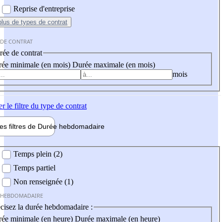
Reprise d'entreprise
plus
de types de contrat
 DE CONTRAT
ée de contrat
ée minimale (en mois)
Durée maximale (en mois)
mois
er
le filtre du type de contrat
les filtres de
Durée hebdo
madaire
 hebdomadaire
Temps plein (2)
Temps partiel
Non renseignée (1)
 HEBDOMADAIRE
cisez la durée hebdomadaire :
ée minimale (en heure)
Durée maximale (en heure)