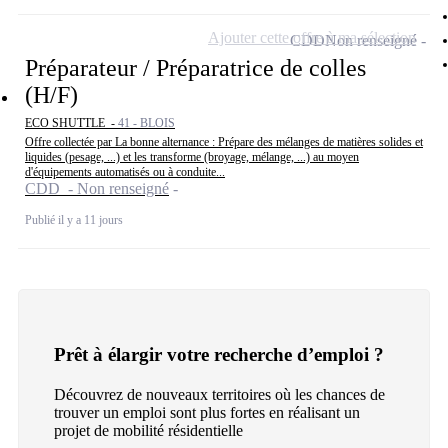
Ajouter cette offre à ma sélection
CDD
Non renseigné
Préparateur / Préparatrice de colles
(H/F)
ECO SHUTTLE -
41 - BLOIS
Offre collectée par La bonne alternance : Prépare des mélanges de matières solides et
liquides (pesage, ...) et les transforme (broyage, mélange, ...) au moyen
d'équipements automatisés ou à conduite...
CDD - Non renseigné
Publié il y a 11 jours
Prêt à élargir votre recherche d’emploi ?
Découvrez de nouveaux territoires où les chances de
trouver un emploi sont plus fortes en réalisant un
projet de mobilité résidentielle