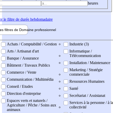
heures
er
le filtre de durée hebdomadaire
les filtres de
Domaine pro
fessionnel
ne professionel
Achats / Comptabilité / Gestion
Industrie (3)
Arts / Artisanat d'art
Informatique /
Télécommunication
Banque / Assurance
Installation / Maintenance
Bâtiment / Travaux Publics
Marketing / Stratégie
Commerce / Vente
commerciale
Communication / Multimédia
Ressources Humaines
Conseil / Etudes
Santé
Direction d'entreprise
Secrétariat / Assistanat
Espaces verts et naturels /
Services à la personne / à l
Agriculture / Pêche / Soins aux
collectivité
animaux