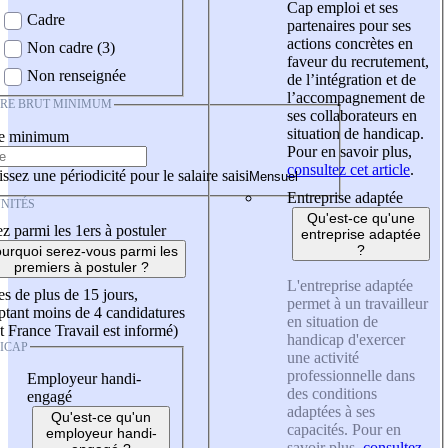
Cap emploi et ses
Cadre
partenaires pour ses
actions concrètes en
Non cadre (3)
faveur du recrutement,
Non renseignée
de l’intégration et de
l’accompagnement de
IRE BRUT MINIMUM
ses collaborateurs en
situation de handicap.
re minimum
Pour en savoir plus,
consultez cet article
.
ssez une périodicité pour le salaire saisi
Entreprise adaptée
NITÉS
Qu'est-ce qu'une
z parmi les 1ers à postuler
entreprise adaptée
?
urquoi serez-vous parmi les
premiers à postuler ?
L'entreprise adaptée
es de plus de 15 jours,
permet à un travailleur
tant moins de 4 candidatures
en situation de
t France Travail est informé)
handicap d'exercer
ICAP
une activité
professionnelle dans
Employeur handi-
des conditions
engagé
adaptées à ses
Qu'est-ce qu'un
capacités. Pour en
employeur handi-
savoir plus,
consultez