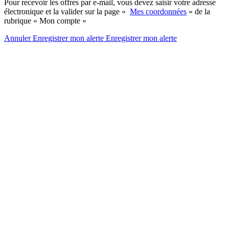
Pour recevoir les offres par e-mail, vous devez saisir votre adresse
électronique et la valider sur la page «
Mes coordonnées
» de la
rubrique « Mon compte »
Annuler
Enregistrer mon alerte
Enregistrer
mon alerte