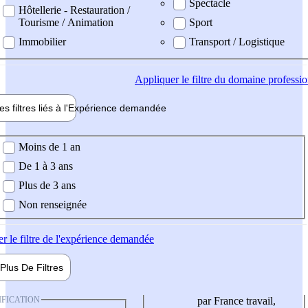
Spectacle
Hôtellerie - Restauration /
Tourisme / Animation
Sport
Immobilier
Transport / Logistique
Appliquer
le filtre du domaine professi
es filtres liés à l'
Expérience
demandée
ience demandée
Moins de 1 an
De 1 à 3 ans
Plus de 3 ans
Non renseignée
er
le filtre de l'expérience demandée
Plus De
Filtres
IFICATION
par France travail,