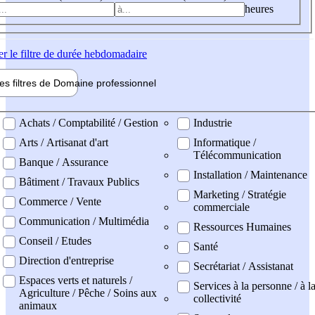
heures
er
le filtre de durée hebdomadaire
les filtres de
Domaine pro
fessionnel
ne professionel
Achats / Comptabilité / Gestion
Industrie
Arts / Artisanat d'art
Informatique /
Télécommunication
Banque / Assurance
Installation / Maintenance
Bâtiment / Travaux Publics
Marketing / Stratégie
Commerce / Vente
commerciale
Communication / Multimédia
Ressources Humaines
Conseil / Etudes
Santé
Direction d'entreprise
Secrétariat / Assistanat
Espaces verts et naturels /
Services à la personne / à l
Agriculture / Pêche / Soins aux
collectivité
animaux