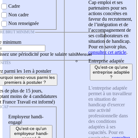
Cap emploi et ses
Cadre
partenaires pour ses
actions concrètes en
Non cadre
faveur du recrutement,
Non renseignée
de l’intégration et de
l’accompagnement de
IRE BRUT MINIMUM
ses collaborateurs en
situation de handicap.
re minimum
Pour en savoir plus,
consultez cet article
.
ssez une périodicité pour le salaire saisi
Entreprise adaptée
NITÉS
Qu'est-ce qu'une
z parmi les 1ers à postuler
entreprise adaptée
?
urquoi serez-vous parmi les
premiers à postuler ?
L'entreprise adaptée
es de plus de 15 jours,
permet à un travailleur
tant moins de 4 candidatures
en situation de
t France Travail est informé)
handicap d'exercer
ICAP
une activité
professionnelle dans
Employeur handi-
des conditions
engagé
adaptées à ses
Qu'est-ce qu'un
capacités. Pour en
employeur handi-
savoir plus,
consultez