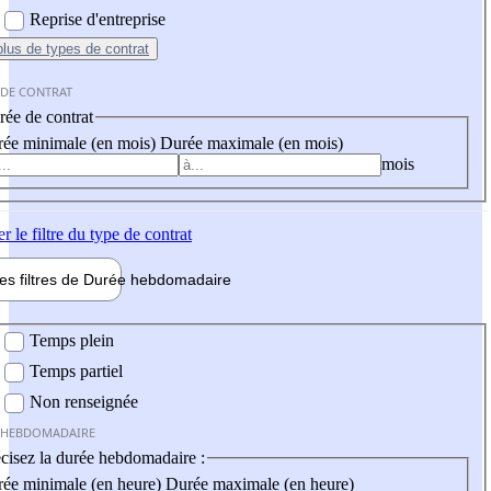
Reprise d'entreprise
plus
de types de contrat
 DE CONTRAT
ée de contrat
ée minimale (en mois)
Durée maximale (en mois)
mois
er
le filtre du type de contrat
les filtres de
Durée hebdo
madaire
 hebdomadaire
Temps plein
Temps partiel
Non renseignée
 HEBDOMADAIRE
cisez la durée hebdomadaire :
ée minimale (en heure)
Durée maximale (en heure)