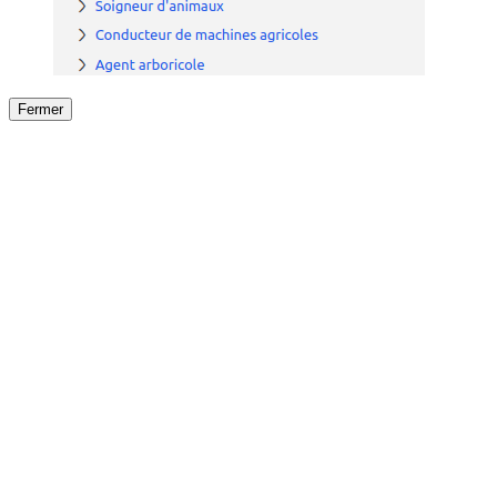
Fermer
Fermer
le détail de l'offre
/
Offre
sur
Offre précéden