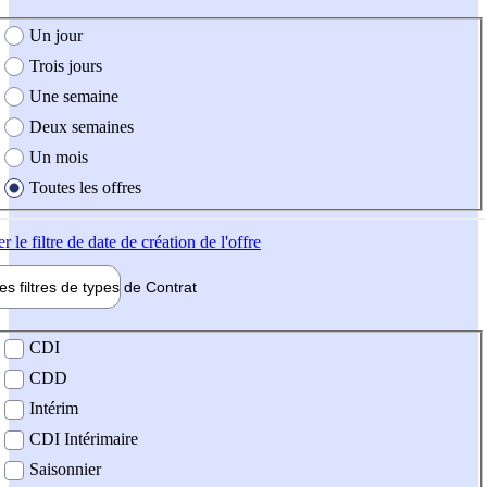
e création de l'offre
Un jour
Trois jours
Une semaine
Deux semaines
Un mois
Toutes les offres
er
le filtre de date de création de l'offre
les filtres de types de
Contrat
de contrat
CDI
CDD
Intérim
CDI Intérimaire
Saisonnier