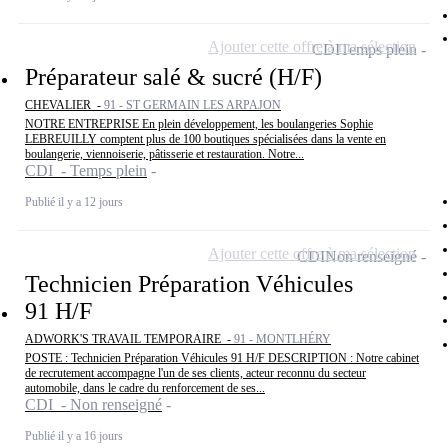
Ajouter cette offre à ma sélection
CDI
Temps plein
Préparateur salé & sucré (H/F)
CHEVALIER -
91 - ST GERMAIN LES ARPAJON
NOTRE ENTREPRISE En plein développement, les boulangeries Sophie
LEBREUILLY comptent plus de 100 boutiques spécialisées dans la vente en
boulangerie, viennoiserie, pâtisserie et restauration. Notre...
CDI - Temps plein
Publié il y a 12 jours
Ajouter cette offre à ma sélection
CDI
Non renseigné
Technicien Préparation Véhicules
91 H/F
ADWORK'S TRAVAIL TEMPORAIRE -
91 - MONTLHÉRY
POSTE : Technicien Préparation Véhicules 91 H/F DESCRIPTION : Notre cabinet
de recrutement accompagne l'un de ses clients, acteur reconnu du secteur
automobile, dans le cadre du renforcement de ses...
CDI - Non renseigné
Publié il y a 16 jours