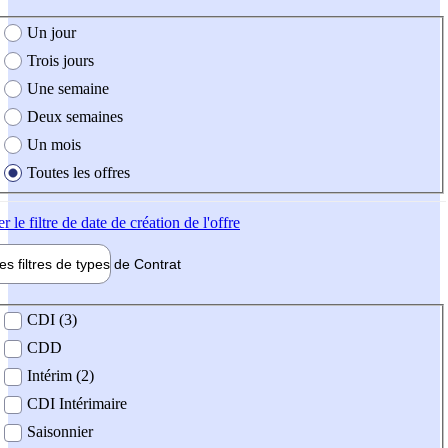
e création de l'offre
Un jour
Trois jours
Une semaine
Deux semaines
Un mois
Toutes les offres
er
le filtre de date de création de l'offre
les filtres de types de
Contrat
de contrat
CDI (3)
CDD
Intérim (2)
CDI Intérimaire
Saisonnier