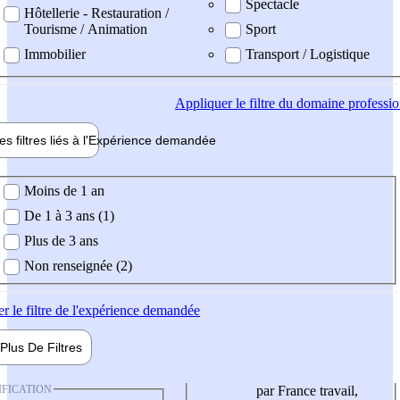
Spectacle
Hôtellerie - Restauration /
Tourisme / Animation
Sport
Immobilier
Transport / Logistique
Appliquer
le filtre du domaine professi
es filtres liés à l'
Expérience
demandée
ience demandée
Moins de 1 an
De 1 à 3 ans (1)
Plus de 3 ans
Non renseignée (2)
er
le filtre de l'expérience demandée
Plus De
Filtres
IFICATION
par France travail,