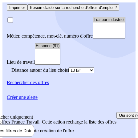
Imprimer
Besoin d'aide sur la recherche d'offres d'emploi ?
Métier, compétence, mot-clé, numéro d'offre
Lieu de travail
Distance autour du lieu choisi
Rechercher
des offres
Créer une alerte
Qui sont n
icher uniquement
 offres France Travail
Cette action recharge la liste des offres
les filtres de
Date de création
de l'offre