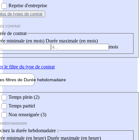
Reprise d'entreprise
plus
de types de contrat
 DE CONTRAT
ée de contrat
ée minimale (en mois)
Durée maximale (en mois)
mois
er
le filtre du type de contrat
les filtres de
Durée hebdo
madaire
 hebdomadaire
Temps plein (2)
Temps partiel
Non renseignée (3)
 HEBDOMADAIRE
cisez la durée hebdomadaire :
ée minimale (en heure)
Durée maximale (en heure)