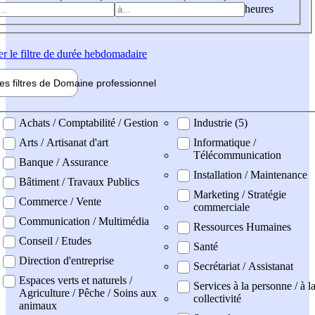
heures
er
le filtre de durée hebdomadaire
les filtres de
Domaine pro
fessionnel
ne professionel
Achats / Comptabilité / Gestion
Industrie (5)
Arts / Artisanat d'art
Informatique /
Télécommunication
Banque / Assurance
Installation / Maintenance
Bâtiment / Travaux Publics
Marketing / Stratégie
Commerce / Vente
commerciale
Communication / Multimédia
Ressources Humaines
Conseil / Etudes
Santé
Direction d'entreprise
Secrétariat / Assistanat
Espaces verts et naturels /
Services à la personne / à l
Agriculture / Pêche / Soins aux
collectivité
animaux