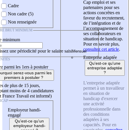
Cap emploi et ses
Cadre
partenaires pour ses
actions concrètes en
Non cadre (5)
faveur du recrutement,
Non renseignée
de l’intégration et de
l’accompagnement de
IRE BRUT MINIMUM
ses collaborateurs en
situation de handicap.
re minimum
Pour en savoir plus,
consultez cet article
.
ssez une périodicité pour le salaire saisi
Entreprise adaptée
NITÉS
Qu'est-ce qu'une
z parmi les 1ers à postuler
entreprise adaptée
?
urquoi serez-vous parmi les
premiers à postuler ?
L'entreprise adaptée
es de plus de 15 jours,
permet à un travailleur
tant moins de 4 candidatures
en situation de
t France Travail est informé)
handicap d'exercer
ICAP
une activité
professionnelle dans
Employeur handi-
des conditions
engagé
adaptées à ses
Qu'est-ce qu'un
capacités. Pour en
employeur handi-
savoir plus,
consultez