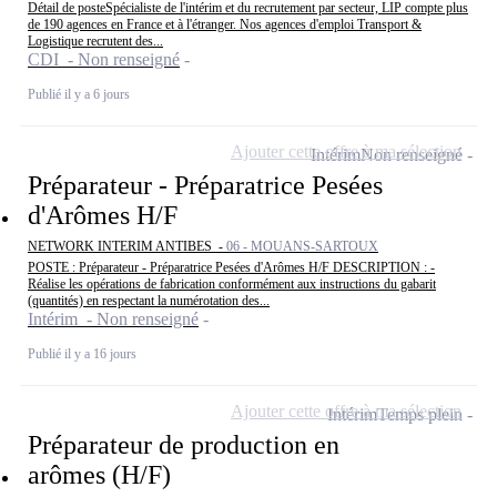
Détail de posteSpécialiste de l'intérim et du recrutement par secteur, LIP compte plus
de 190 agences en France et à l'étranger. Nos agences d'emploi Transport &
Logistique recrutent des...
CDI - Non renseigné
Publié il y a 6 jours
Ajouter cette offre à ma sélection
Intérim
Non renseigné
Préparateur - Préparatrice Pesées
d'Arômes H/F
NETWORK INTERIM ANTIBES -
06 - MOUANS-SARTOUX
POSTE : Préparateur - Préparatrice Pesées d'Arômes H/F DESCRIPTION : -
Réalise les opérations de fabrication conformément aux instructions du gabarit
(quantités) en respectant la numérotation des...
Intérim - Non renseigné
Publié il y a 16 jours
Ajouter cette offre à ma sélection
Intérim
Temps plein
Préparateur de production en
arômes (H/F)