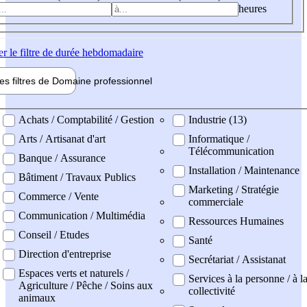
heures
er
le filtre de durée hebdomadaire
les filtres de
Domaine pro
fessionnel
ne professionel
Achats / Comptabilité / Gestion
Industrie (13)
Arts / Artisanat d'art
Informatique /
Télécommunication
Banque / Assurance
Installation / Maintenance
Bâtiment / Travaux Publics
Marketing / Stratégie
Commerce / Vente
commerciale
Communication / Multimédia
Ressources Humaines
Conseil / Etudes
Santé
Direction d'entreprise
Secrétariat / Assistanat
Espaces verts et naturels /
Services à la personne / à l
Agriculture / Pêche / Soins aux
collectivité
animaux