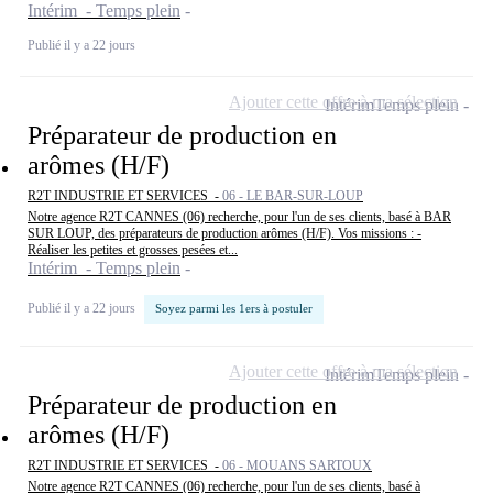
Intérim - Temps plein
Publié il y a 22 jours
Ajouter cette offre à ma sélection
Intérim
Temps plein
Préparateur de production en
arômes (H/F)
R2T INDUSTRIE ET SERVICES -
06 - LE BAR-SUR-LOUP
Notre agence R2T CANNES (06) recherche, pour l'un de ses clients, basé à BAR
SUR LOUP, des préparateurs de production arômes (H/F). Vos missions : -
Réaliser les petites et grosses pesées et...
Intérim - Temps plein
Publié il y a 22 jours
Soyez parmi les 1ers à postuler
Ajouter cette offre à ma sélection
Intérim
Temps plein
Préparateur de production en
arômes (H/F)
R2T INDUSTRIE ET SERVICES -
06 - MOUANS SARTOUX
Notre agence R2T CANNES (06) recherche, pour l'un de ses clients, basé à