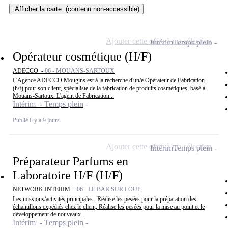
Afficher la carte
(contenu non-accessible)
Ajouter cette offre à ma sélection
Intérim
Temps plein
Opérateur cosmétique (H/F)
ADECCO -
06 - MOUANS-SARTOUX
L'Agence ADECCO Mougins est à la recherche d'un/e Opérateur de Fabrication
(h/f) pour son client, spécialiste de la fabrication de produits cosmétiques, basé à
Mouans-Sartoux. L'agent de Fabrication...
Intérim - Temps plein
Publié il y a 9 jours
Ajouter cette offre à ma sélection
Intérim
Temps plein
Préparateur Parfums en
Laboratoire H/F (H/F)
NETWORK INTERIM -
06 - LE BAR SUR LOUP
Les missions/activités principales : Réalise les pesées pour la préparation des
échantillons expédiés chez le client, Réalise les pesées pour la mise au point et le
développement de nouveaux...
Intérim - Temps plein