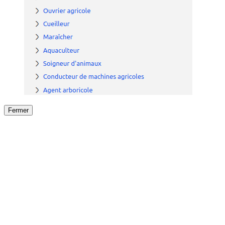
Fermer
Fermer
le détail de l'offre
/
Offre
sur
Offre précéden