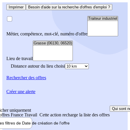
Imprimer
Besoin d'aide sur la recherche d'offres d'emploi ?
Métier, compétence, mot-clé, numéro d'offre
Lieu de travail
Distance autour du lieu choisi
Rechercher
des offres
Créer une alerte
Qui sont n
icher uniquement
 offres France Travail
Cette action recharge la liste des offres
les filtres de
Date de création
de l'offre