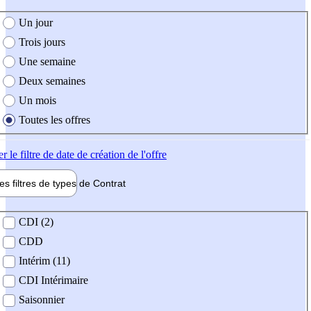
e création de l'offre
Un jour
Trois jours
Une semaine
Deux semaines
Un mois
Toutes les offres
er
le filtre de date de création de l'offre
les filtres de types de
Contrat
de contrat
CDI (2)
CDD
Intérim (11)
CDI Intérimaire
Saisonnier