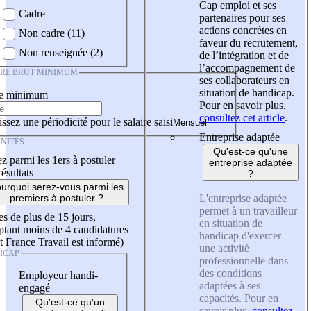
Cap emploi et ses
Cadre
partenaires pour ses
actions concrètes en
Non cadre (11)
faveur du recrutement,
Non renseignée (2)
de l’intégration et de
l’accompagnement de
IRE BRUT MINIMUM
ses collaborateurs en
situation de handicap.
re minimum
Pour en savoir plus,
consultez cet article
.
ssez une périodicité pour le salaire saisi
Entreprise adaptée
NITÉS
Qu'est-ce qu'une
z parmi les 1ers à postuler
entreprise adaptée
résultats
?
urquoi serez-vous parmi les
L'entreprise adaptée
premiers à postuler ?
permet à un travailleur
es de plus de 15 jours,
en situation de
tant moins de 4 candidatures
handicap d'exercer
t France Travail est informé)
une activité
ICAP
professionnelle dans
des conditions
Employeur handi-
adaptées à ses
engagé
capacités. Pour en
Qu'est-ce qu'un
savoir plus,
consultez