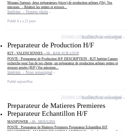
Mouans-Sartoux, deux préparateurs (trices) de production arômes (f/h). Vos
missions : - Réaliser les petites et grosses...
Intérim - Temps plein
Publié il y a 23 jours
Ajouter cette offre à ma sélection
Intérim
Non renseigné
Preparateur de Production H/F
R2T - VALENCIENNES -
06 - BAR-SUR-LOUP
POSTE : Preparateur de Production H/F DESCRIPTION : R2T Intérim Cannes
recherche pour l'un de ses clients, un préparateur de production arômes petites et
grosses pesées (H/F) Vos missions...
Intérim - Non renseigné
Publié aujourd'hui
Ajouter cette offre à ma sélection
Intérim
Non renseigné
Preparateur de Matieres Premieres
Preparateur Echantillon H/F
MANPOWER -
06 - MOUGINS
POSTE : Preparateur de Matieres Premieres Preparateur Echantillon H/F