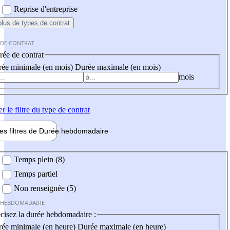
Reprise d'entreprise
plus
de types de contrat
 DE CONTRAT
ée de contrat
ée minimale (en mois)
Durée maximale (en mois)
mois
er
le filtre du type de contrat
les filtres de
Durée hebdo
madaire
 hebdomadaire
Temps plein (8)
Temps partiel
Non renseignée (5)
 HEBDOMADAIRE
cisez la durée hebdomadaire :
ée minimale (en heure)
Durée maximale (en heure)