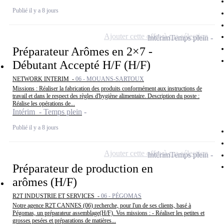
Publié il y a 8 jours
Ajouter cette offre à ma sélection
Intérim
Temps plein
Préparateur Arômes en 2×7 -
Débutant Accepté H/F (H/F)
NETWORK INTERIM -
06 - MOUANS-SARTOUX
Missions : Réaliser la fabrication des produits conformément aux instructions de
travail et dans le respect des règles d'hygiène alimentaire. Description du poste :
Réalise les opérations de...
Intérim - Temps plein
Publié il y a 8 jours
Ajouter cette offre à ma sélection
Intérim
Temps plein
Préparateur de production en
arômes (H/F)
R2T INDUSTRIE ET SERVICES -
06 - PÉGOMAS
Notre agence R2T CANNES (06) recherche, pour l'un de ses clients, basé à
Pégomas, un préparateur assemblage(H/F). Vos missions : - Réaliser les petites et
grosses pesées et préparations de matières...