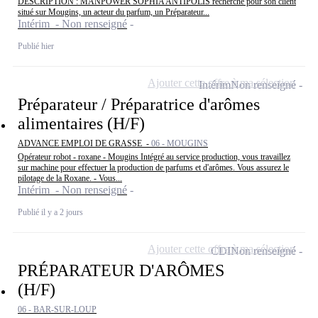
DESCRIPTION : MANPOWER SOPHIA ANTIPOLIS recherche pour son client
situé sur Mougins, un acteur du parfum, un Préparateur...
Intérim - Non renseigné
Publié hier
Ajouter cette offre à ma sélection
Intérim
Non renseigné
Préparateur / Préparatrice d'arômes
alimentaires (H/F)
ADVANCE EMPLOI DE GRASSE -
06 - MOUGINS
Opérateur robot - roxane - Mougins Intégré au service production, vous travaillez
sur machine pour effectuer la production de parfums et d'arômes. Vous assurez le
pilotage de la Roxane. - Vous...
Intérim - Non renseigné
Publié il y a 2 jours
Ajouter cette offre à ma sélection
CDI
Non renseigné
PRÉPARATEUR D'ARÔMES
(H/F)
06 - BAR-SUR-LOUP