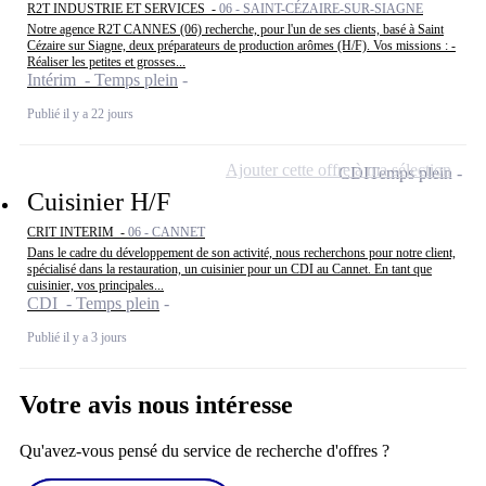
R2T INDUSTRIE ET SERVICES -
06 - SAINT-CÉZAIRE-SUR-SIAGNE
Notre agence R2T CANNES (06) recherche, pour l'un de ses clients, basé à Saint
Cézaire sur Siagne, deux préparateurs de production arômes (H/F). Vos missions : -
Réaliser les petites et grosses...
Intérim - Temps plein
Publié il y a 22 jours
Ajouter cette offre à ma sélection
CDI
Temps plein
Cuisinier H/F
CRIT INTERIM -
06 - CANNET
Dans le cadre du développement de son activité, nous recherchons pour notre client,
spécialisé dans la restauration, un cuisinier pour un CDI au Cannet. En tant que
cuisinier, vos principales...
CDI - Temps plein
Publié il y a 3 jours
Votre avis nous intéresse
Qu'avez-vous pensé du service de recherche d'offres ?