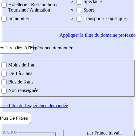
Spectacle
Hôtellerie - Restauration /
Tourisme / Animation
Sport
Immobilier
Transport / Logistique
Appliquer
le filtre du domaine professi
es filtres liés à l'
Expérience
demandée
ience demandée
Moins de 1 an
De 1 à 3 ans
Plus de 3 ans
Non renseignée
er
le filtre de l'expérience demandée
Plus De
Filtres
IFICATION
par France travail,