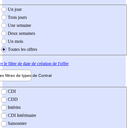
e création de l'offre
Un jour
Trois jours
Une semaine
Deux semaines
Un mois
Toutes les offres
er
le filtre de date de création de l'offre
les filtres de types de
Contrat
de contrat
CDI
CDD
Intérim
CDI Intérimaire
Saisonnier