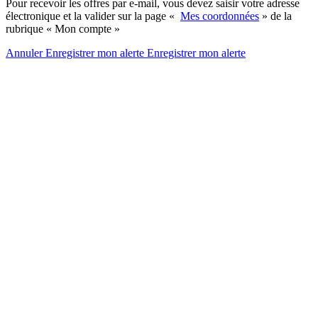
Pour recevoir les offres par e-mail, vous devez saisir votre adresse
électronique et la valider sur la page «
Mes coordonnées
» de la
rubrique « Mon compte »
Annuler
Enregistrer mon alerte
Enregistrer
mon alerte