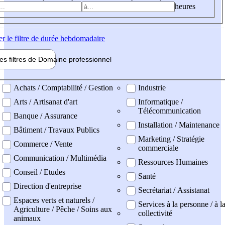
heures
er
le filtre de durée hebdomadaire
les filtres de
Domaine pro
fessionnel
ne professionel
Achats / Comptabilité / Gestion
Industrie
Arts / Artisanat d'art
Informatique /
Télécommunication
Banque / Assurance
Installation / Maintenance
Bâtiment / Travaux Publics
Marketing / Stratégie
Commerce / Vente
commerciale
Communication / Multimédia
Ressources Humaines
Conseil / Etudes
Santé
Direction d'entreprise
Secrétariat / Assistanat
Espaces verts et naturels /
Services à la personne / à l
Agriculture / Pêche / Soins aux
collectivité
animaux