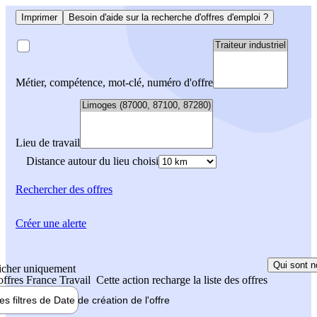
Imprimer
Besoin d'aide sur la recherche d'offres d'emploi ?
Métier, compétence, mot-clé, numéro d'offre
Lieu de travail
Distance autour du lieu choisi
Rechercher
des offres
Créer une alerte
Qui sont n
icher uniquement
 offres France Travail
Cette action recharge la liste des offres
les filtres de
Date de création
de l'offre