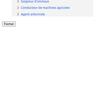
Fermer
Fermer
le détail de l'offre
/
Offre
sur
Offre précéden