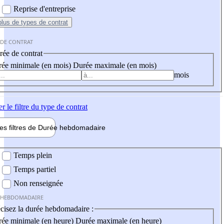
Reprise d'entreprise
plus
de types de contrat
 DE CONTRAT
ée de contrat
ée minimale (en mois)
Durée maximale (en mois)
mois
er
le filtre du type de contrat
les filtres de
Durée hebdo
madaire
 hebdomadaire
Temps plein
Temps partiel
Non renseignée
 HEBDOMADAIRE
cisez la durée hebdomadaire :
ée minimale (en heure)
Durée maximale (en heure)