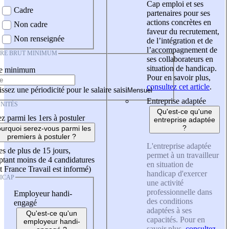
Cap emploi et ses
Cadre
partenaires pour ses
actions concrètes en
Non cadre
faveur du recrutement,
Non renseignée
de l’intégration et de
l’accompagnement de
IRE BRUT MINIMUM
ses collaborateurs en
situation de handicap.
re minimum
Pour en savoir plus,
consultez cet article
.
ssez une périodicité pour le salaire saisi
Entreprise adaptée
NITÉS
Qu'est-ce qu'une
z parmi les 1ers à postuler
entreprise adaptée
?
urquoi serez-vous parmi les
premiers à postuler ?
L'entreprise adaptée
es de plus de 15 jours,
permet à un travailleur
tant moins de 4 candidatures
en situation de
t France Travail est informé)
handicap d'exercer
ICAP
une activité
professionnelle dans
Employeur handi-
des conditions
engagé
adaptées à ses
Qu'est-ce qu'un
capacités. Pour en
employeur handi-
savoir plus,
consultez