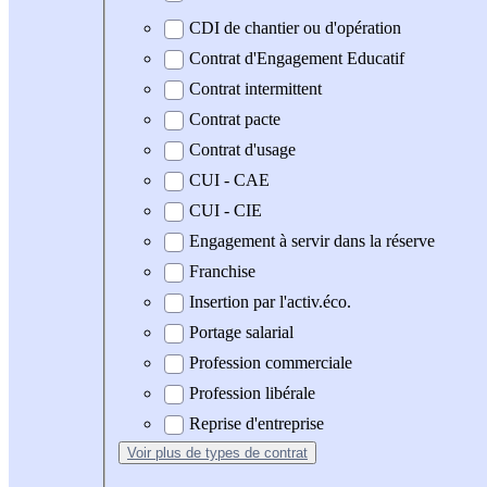
CDI de chantier ou d'opération
Contrat d'Engagement Educatif
Contrat intermittent
Contrat pacte
Contrat d'usage
CUI - CAE
CUI - CIE
Engagement à servir dans la réserve
Franchise
Insertion par l'activ.éco.
Portage salarial
Profession commerciale
Profession libérale
Reprise d'entreprise
Voir plus
de types de contrat