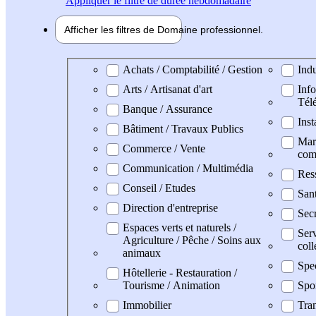
Appliquer
le filtre de durée hebdomadaire
Afficher les filtres de
Domaine pro
fessionnel
Domaine professionel
Achats / Comptabilité / Gestion
Indu
Arts / Artisanat d'art
Info
Tél
Banque / Assurance
Inst
Bâtiment / Travaux Publics
Mark
Commerce / Vente
com
Communication / Multimédia
Res
Conseil / Etudes
San
Direction d'entreprise
Secr
Espaces verts et naturels /
Serv
Agriculture / Pêche / Soins aux
coll
animaux
Spe
Hôtellerie - Restauration /
Tourisme / Animation
Spo
Immobilier
Tran