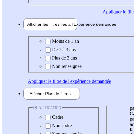
Appliquer
le fil
Afficher les filtres liés à l'
Expérience
demandée
Expérience demandée
Moins de 1 an
De 1 à 3 ans
Plus de 3 ans
Non renseignée
Appliquer
le filtre de l'expérience demandée
Afficher
Plus de
filtres
QUALIFICATION
pa
Ca
Cadre
pa
ac
Non cadre
fa
Non renseignée