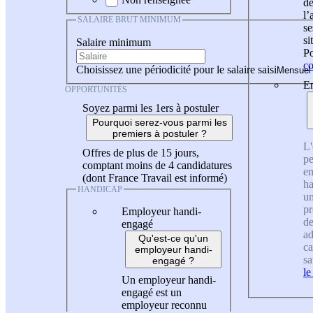
de
l
SALAIRE BRUT MINIMUM
se
si
Salaire minimum
Po
co
Choisissez une périodicité pour le salaire saisi
En
OPPORTUNITÉS
Soyez parmi les 1ers à postuler
Pourquoi serez-vous parmi les
premiers à postuler ?
L'
Offres de plus de 15 jours,
pe
comptant moins de 4 candidatures
en
(dont France Travail est informé)
ha
HANDICAP
un
pr
Employeur handi-
de
engagé
ad
Qu'est-ce qu'un
ca
employeur handi-
sa
engagé ?
le
Un employeur handi-
engagé est un
employeur reconnu