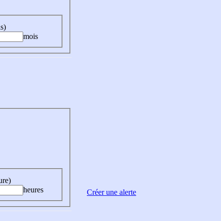
s)
mois
ure)
heures
Créer une alerte