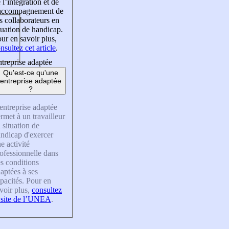
 l’intégration et de
’accompagnement de
s collaborateurs en
tuation de handicap.
ur en savoir plus,
nsultez cet article
.
treprise adaptée
Qu'est-ce qu'une
entreprise adaptée
?
entreprise adaptée
rmet à un travailleur
 situation de
ndicap d'exercer
e activité
ofessionnelle dans
s conditions
aptées à ses
pacités. Pour en
voir plus,
consultez
 site de l’UNEA
.