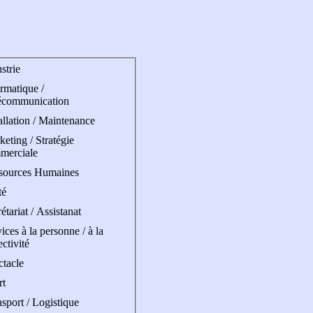
strie
rmatique /
écommunication
allation / Maintenance
eting / Stratégie
merciale
sources Humaines
té
étariat / Assistanat
ices à la personne / à la
ectivité
ctacle
rt
sport / Logistique