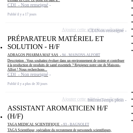
d'essais en CDI. Le poste est basé à...
CDI - Non renseigné
Publié il y a 17 jours
Ajouter cette offre à ma sélection
CDI
Non renseigné
PRÉPARATEUR MATÉRIEL ET
SOLUTION - H/F
ADRAGOS PHARMA MAF SAS -
94 - MAISONS-ALFORT
Description : Vous souhaitez évoluer dans un environnement de pointe et contribuer
à la production de produits de santé essentiels ? Rejoignez notre site de Maisons-
Alfort ! Nous recherchons...
CDI - Non renseigné
Publié il y a plus de 30 jours
Ajouter cette offre à ma sélection
Intérim
Temps plein
ASSISTANT AROMATICIEN H/F
(H/F)
TAGA MEDICAL SCIENTIFIQUE -
93 - BAGNOLET
TAGA Scientifique, spécialiste du recrutement de personnels scientifiques,