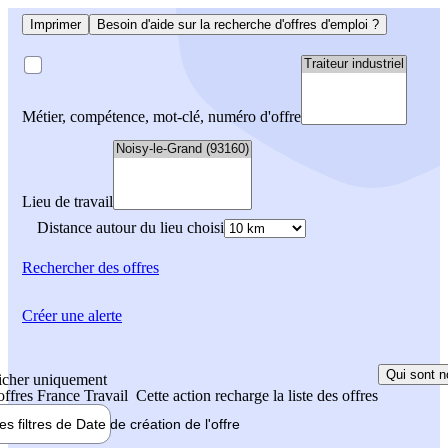
Imprimer
Besoin d'aide sur la recherche d'offres d'emploi ?
Métier, compétence, mot-clé, numéro d'offre
Lieu de travail
Distance autour du lieu choisi
Rechercher
des offres
Créer une alerte
Qui sont n
icher uniquement
 offres France Travail
Cette action recharge la liste des offres
les filtres de
Date de création
de l'offre