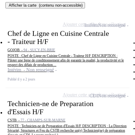
Afficher la carte
(contenu non-accessible)
Ajouter cette offre à ma sélection
Intérim
Non renseigné
Chef de Ligne en Cuisine Centrale
- Traiteur H/F
GOJOB -
94 - SUCY-EN-BRIE
POSTE : Chef de Ligne en Cuisine Centrale - Traiteur H/F DESCRIPTION :
Piloter une ligne de conditionnement afin de garantir la qualité, la productivité et le
respect des délais de production....
Intérim - Non renseigné
Publié il y a 2 jours
Ajouter cette offre à ma sélection
CDI
Non renseigné
Technicien-ne de Preparation
d'Essais H/F
CSTB -
77 - CHAMPS-SUR-MARNE
POSTE : Technicien-ne de Preparation d'Essais H/F DESCRIPTION : La Direction
Sécurité, Structures et Feu du CSTB recherche un(e) Technicien(ne) de préparation