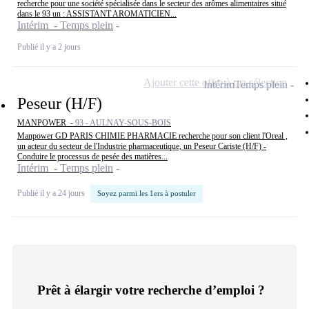
recherche pour une société spécialisée dans le secteur des arômes alimentaires situé
dans le 93 un : ASSISTANT AROMATICIEN...
Intérim - Temps plein
Publié il y a 2 jours
Ajouter cette offre à ma sélection
Intérim
Temps plein
Peseur (H/F)
MANPOWER -
93 - AULNAY-SOUS-BOIS
Manpower GD PARIS CHIMIE PHARMACIE recherche pour son client l'Oreal ,
un acteur du secteur de l'Industrie pharmaceutique, un Peseur Cariste (H/F) -
Conduire le processus de pesée des matières...
Intérim - Temps plein
Publié il y a 24 jours
Soyez parmi les 1ers à postuler
Prêt à élargir votre recherche d’emploi ?