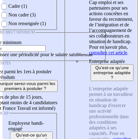
Cap emploi et ses
Cadre (1)
partenaires pour ses
actions concrètes en
Non cadre (3)
faveur du recrutement,
Non renseignée (1)
de l’intégration et de
l’accompagnement de
IRE BRUT MINIMUM
ses collaborateurs en
situation de handicap.
re minimum
Pour en savoir plus,
consultez cet article
.
ssez une périodicité pour le salaire saisi
Entreprise adaptée
NITÉS
Qu'est-ce qu'une
z parmi les 1ers à postuler
entreprise adaptée
résultats
?
urquoi serez-vous parmi les
L'entreprise adaptée
premiers à postuler ?
permet à un travailleur
es de plus de 15 jours,
en situation de
tant moins de 4 candidatures
handicap d'exercer
t France Travail est informé)
une activité
ICAP
professionnelle dans
des conditions
Employeur handi-
adaptées à ses
engagé
capacités. Pour en
Qu'est-ce qu'un
savoir plus,
consultez