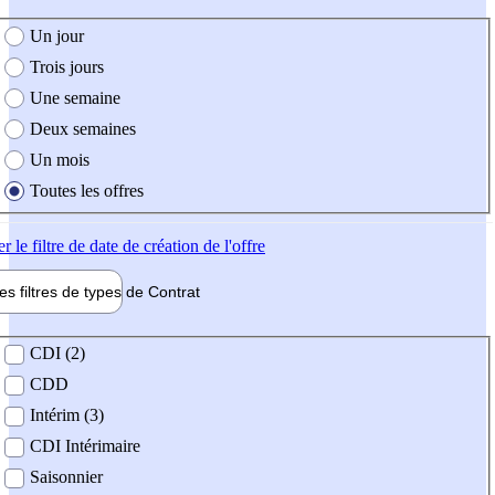
e création de l'offre
Un jour
Trois jours
Une semaine
Deux semaines
Un mois
Toutes les offres
er
le filtre de date de création de l'offre
les filtres de types de
Contrat
de contrat
CDI (2)
CDD
Intérim (3)
CDI Intérimaire
Saisonnier