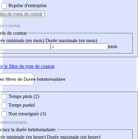
Reprise d'entreprise
plus
de types de contrat
 DE CONTRAT
ée de contrat
ée minimale (en mois)
Durée maximale (en mois)
mois
er
le filtre du type de contrat
les filtres de
Durée hebdo
madaire
 hebdomadaire
Temps plein (2)
Temps partiel
Non renseignée (3)
 HEBDOMADAIRE
cisez la durée hebdomadaire :
ée minimale (en heure)
Durée maximale (en heure)