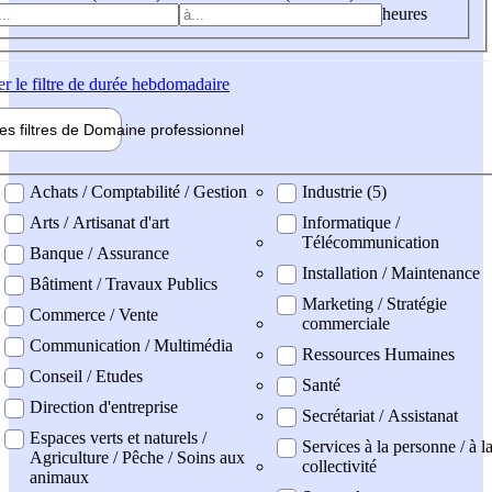
heures
er
le filtre de durée hebdomadaire
les filtres de
Domaine pro
fessionnel
ne professionel
Achats / Comptabilité / Gestion
Industrie (5)
Arts / Artisanat d'art
Informatique /
Télécommunication
Banque / Assurance
Installation / Maintenance
Bâtiment / Travaux Publics
Marketing / Stratégie
Commerce / Vente
commerciale
Communication / Multimédia
Ressources Humaines
Conseil / Etudes
Santé
Direction d'entreprise
Secrétariat / Assistanat
Espaces verts et naturels /
Services à la personne / à l
Agriculture / Pêche / Soins aux
collectivité
animaux