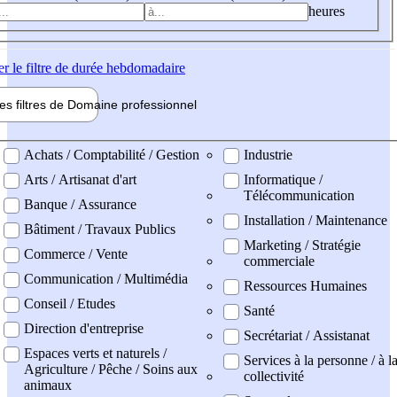
heures
er
le filtre de durée hebdomadaire
les filtres de
Domaine pro
fessionnel
ne professionel
Achats / Comptabilité / Gestion
Industrie
Arts / Artisanat d'art
Informatique /
Télécommunication
Banque / Assurance
Installation / Maintenance
Bâtiment / Travaux Publics
Marketing / Stratégie
Commerce / Vente
commerciale
Communication / Multimédia
Ressources Humaines
Conseil / Etudes
Santé
Direction d'entreprise
Secrétariat / Assistanat
Espaces verts et naturels /
Services à la personne / à l
Agriculture / Pêche / Soins aux
collectivité
animaux