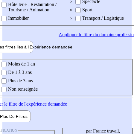
Spectacle
Hôtellerie - Restauration /
Tourisme / Animation
Sport
Immobilier
Transport / Logistique
Appliquer
le filtre du domaine professi
es filtres liés à l'
Expérience
demandée
ience demandée
Moins de 1 an
De 1 à 3 ans
Plus de 3 ans
Non renseignée
er
le filtre de l'expérience demandée
Plus De
Filtres
IFICATION
par France travail,