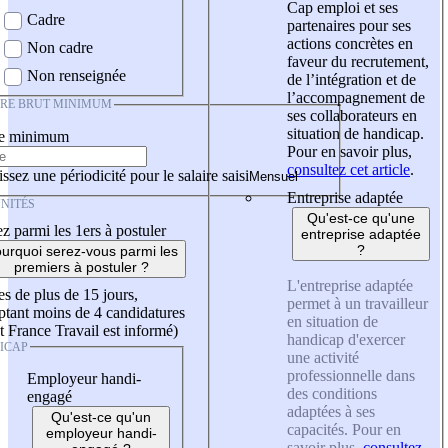
Cap emploi et ses
Cadre
partenaires pour ses
actions concrètes en
Non cadre
faveur du recrutement,
Non renseignée
de l’intégration et de
l’accompagnement de
IRE BRUT MINIMUM
ses collaborateurs en
situation de handicap.
re minimum
Pour en savoir plus,
consultez cet article
.
ssez une périodicité pour le salaire saisi
Entreprise adaptée
NITÉS
Qu'est-ce qu'une
z parmi les 1ers à postuler
entreprise adaptée
?
urquoi serez-vous parmi les
premiers à postuler ?
L'entreprise adaptée
es de plus de 15 jours,
permet à un travailleur
tant moins de 4 candidatures
en situation de
t France Travail est informé)
handicap d'exercer
ICAP
une activité
professionnelle dans
Employeur handi-
des conditions
engagé
adaptées à ses
Qu'est-ce qu'un
capacités. Pour en
employeur handi-
savoir plus,
consultez