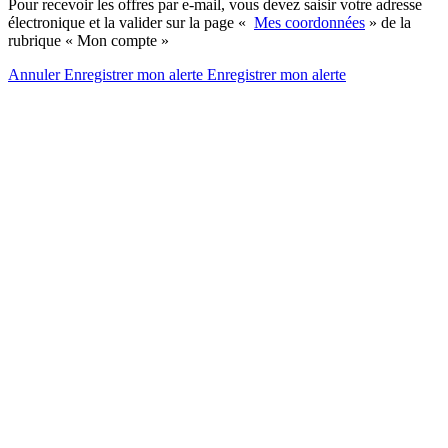
Pour recevoir les offres par e-mail, vous devez saisir votre adresse
électronique et la valider sur la page «
Mes coordonnées
» de la
rubrique « Mon compte »
Annuler
Enregistrer mon alerte
Enregistrer
mon alerte