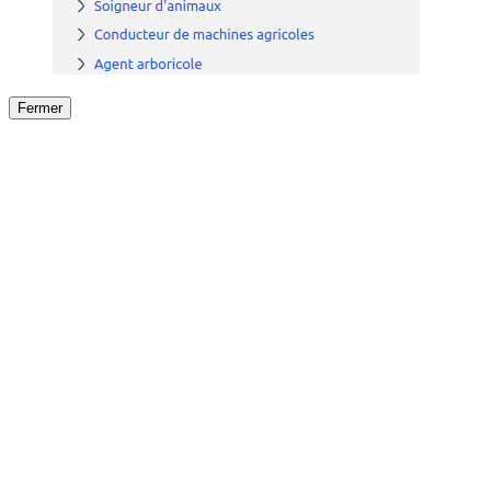
Fermer
Fermer
le détail de l'offre
/
Offre
sur
Offre précéden