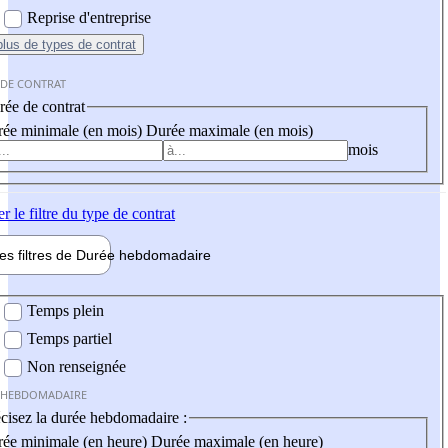
Reprise d'entreprise
plus
de types de contrat
 DE CONTRAT
ée de contrat
ée minimale (en mois)
Durée maximale (en mois)
mois
er
le filtre du type de contrat
les filtres de
Durée hebdo
madaire
 hebdomadaire
Temps plein
Temps partiel
Non renseignée
 HEBDOMADAIRE
cisez la durée hebdomadaire :
ée minimale (en heure)
Durée maximale (en heure)