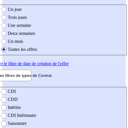
e création de l'offre
Un jour
Trois jours
Une semaine
Deux semaines
Un mois
Toutes les offres
er
le filtre de date de création de l'offre
les filtres de types de
Contrat
de contrat
CDI
CDD
Intérim
CDI Intérimaire
Saisonnier