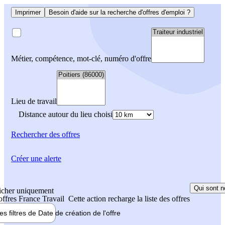
Imprimer
Besoin d'aide sur la recherche d'offres d'emploi ?
Métier, compétence, mot-clé, numéro d'offre
Lieu de travail
Distance autour du lieu choisi
Rechercher
des offres
Créer une alerte
Qui sont n
icher uniquement
 offres France Travail
Cette action recharge la liste des offres
les filtres de
Date de création
de l'offre