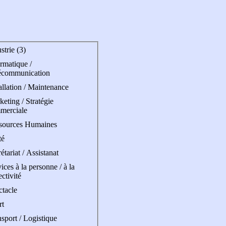
strie (3)
rmatique /
écommunication
allation / Maintenance
eting / Stratégie
merciale
sources Humaines
té
étariat / Assistanat
ices à la personne / à la
ectivité
ctacle
rt
sport / Logistique