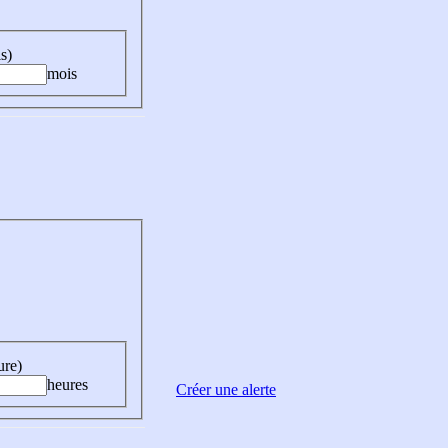
s)
mois
ure)
heures
Créer une alerte