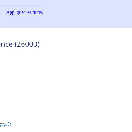
Appliquer
les filtres
lence (26000)