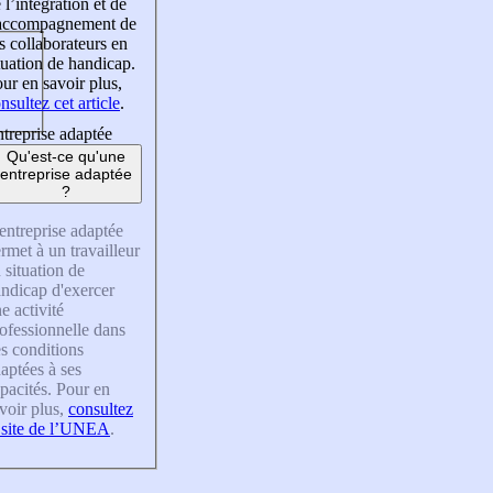
 l’intégration et de
’accompagnement de
s collaborateurs en
tuation de handicap.
ur en savoir plus,
nsultez cet article
.
treprise adaptée
Qu'est-ce qu'une
entreprise adaptée
?
entreprise adaptée
rmet à un travailleur
 situation de
ndicap d'exercer
e activité
ofessionnelle dans
s conditions
aptées à ses
pacités. Pour en
voir plus,
consultez
 site de l’UNEA
.