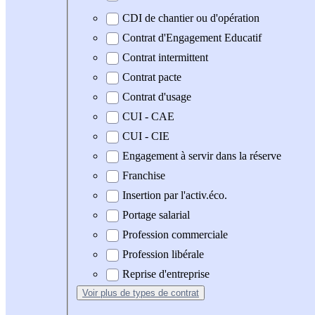
CDI de chantier ou d'opération
Contrat d'Engagement Educatif
Contrat intermittent
Contrat pacte
Contrat d'usage
CUI - CAE
CUI - CIE
Engagement à servir dans la réserve
Franchise
Insertion par l'activ.éco.
Portage salarial
Profession commerciale
Profession libérale
Reprise d'entreprise
Voir plus
de types de contrat