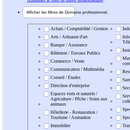
Appliquer
le filtre de durée hebdomadaire
Afficher les filtres de
Domaine pro
fessionnel
Domaine professionel
Achats / Comptabilité / Gestion
Indu
Arts / Artisanat d'art
Info
Tél
Banque / Assurance
Inst
Bâtiment / Travaux Publics
Mark
Commerce / Vente
com
Communication / Multimédia
Res
Conseil / Etudes
San
Direction d'entreprise
Secr
Espaces verts et naturels /
Serv
Agriculture / Pêche / Soins aux
coll
animaux
Spe
Hôtellerie - Restauration /
Tourisme / Animation
Spo
Immobilier
Tran