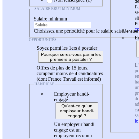
de
l
SALAIRE BRUT MINIMUM
se
si
Salaire minimum
Po
co
Choisissez une périodicité pour le salaire saisi
En
OPPORTUNITÉS
Soyez parmi les 1ers à postuler
Pourquoi serez-vous parmi les
premiers à postuler ?
L'
Offres de plus de 15 jours,
pe
comptant moins de 4 candidatures
en
(dont France Travail est informé)
ha
HANDICAP
un
pr
Employeur handi-
de
engagé
ad
Qu'est-ce qu'un
ca
employeur handi-
sa
engagé ?
le
Un employeur handi-
engagé est un
employeur reconnu