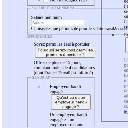
de
l
SALAIRE BRUT MINIMUM
se
si
Salaire minimum
Po
co
Choisissez une périodicité pour le salaire saisi
En
OPPORTUNITÉS
Soyez parmi les 1ers à postuler
Pourquoi serez-vous parmi les
premiers à postuler ?
L'
Offres de plus de 15 jours,
pe
comptant moins de 4 candidatures
en
(dont France Travail est informé)
ha
HANDICAP
un
pr
Employeur handi-
de
engagé
ad
Qu'est-ce qu'un
ca
employeur handi-
sa
engagé ?
le
Un employeur handi-
engagé est un
employeur reconnu