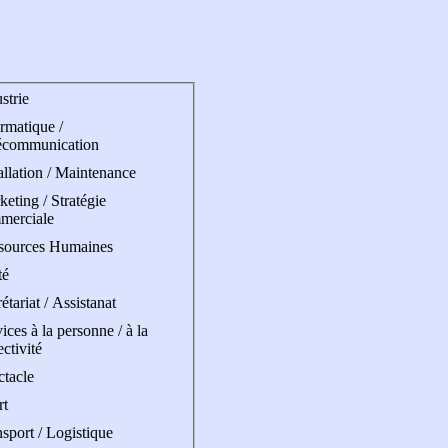
strie
rmatique /
écommunication
allation / Maintenance
eting / Stratégie
merciale
sources Humaines
té
étariat / Assistanat
ices à la personne / à la
ectivité
ctacle
rt
sport / Logistique