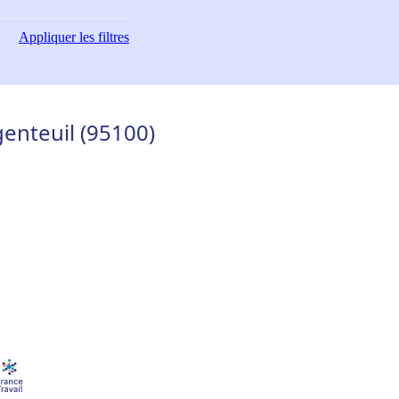
Appliquer
les filtres
enteuil (95100)