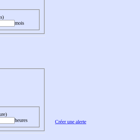
s)
mois
ure)
heures
Créer une alerte