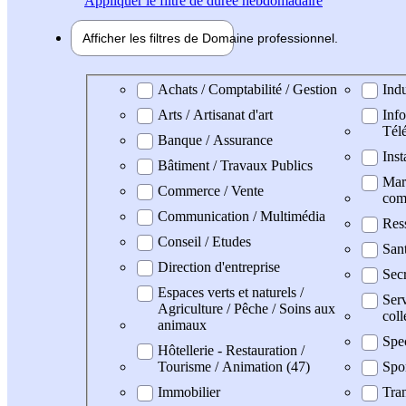
Appliquer
le filtre de durée hebdomadaire
Afficher les filtres de
Domaine pro
fessionnel
Domaine professionel
Achats / Comptabilité / Gestion
Indu
Arts / Artisanat d'art
Info
Tél
Banque / Assurance
Inst
Bâtiment / Travaux Publics
Mark
Commerce / Vente
com
Communication / Multimédia
Res
Conseil / Etudes
San
Direction d'entreprise
Secr
Espaces verts et naturels /
Serv
Agriculture / Pêche / Soins aux
coll
animaux
Spe
Hôtellerie - Restauration /
Tourisme / Animation (47)
Spo
Immobilier
Tran