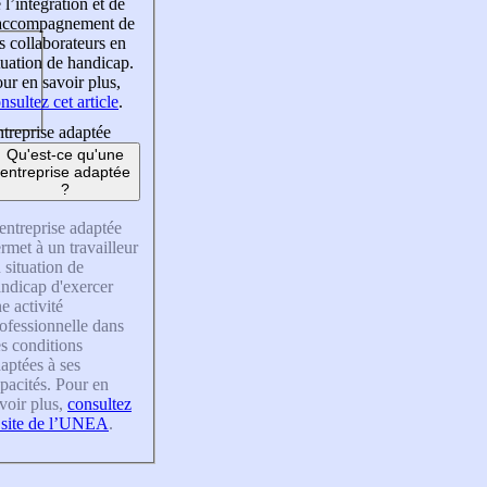
 l’intégration et de
’accompagnement de
s collaborateurs en
tuation de handicap.
ur en savoir plus,
nsultez cet article
.
treprise adaptée
Qu'est-ce qu'une
entreprise adaptée
?
entreprise adaptée
rmet à un travailleur
 situation de
ndicap d'exercer
e activité
ofessionnelle dans
s conditions
aptées à ses
pacités. Pour en
voir plus,
consultez
 site de l’UNEA
.