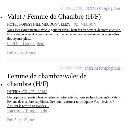
Ajouter cette offre à ma sélection
CDD
Temps plein
Valet / Femme de Chambre (H/F)
HOTEL FOREST HILL MEUDON VELIZY -
92 - MEUDON
Vous êtes expérimenté/e avec le gout du travail bien fait au service de notre clientèle.
Notre établissement renommé pour la qualité de son accueil est reconnu pour offrir
des séjours plus...
CDD - Temps plein
Publié il y a 19 jours
Ajouter cette offre à ma sélection
Intérim
Temps plein
Femme de chambre/valet de
chambre (H/F)
INTERIM CO -
75 - PARIS
Description du poste Dans le cadre de notre activité, nous recherchons un(e) Valet /
Femme de chambre expérimenté(e) pour renforcer notre équipe Vos missions *
Assurer la remise en état des...
Intérim - Temps plein
Publié il y a 23 jours