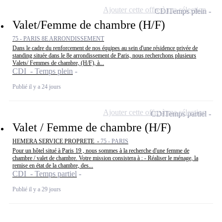
Ajouter cette offre à ma sélection
CDI
Temps plein
Valet/Femme de chambre (H/F)
75 - PARIS 8E ARRONDISSEMENT
Dans le cadre du renforcement de nos équipes au sein d'une résidence privée de
standing située dans le 8e arrondissement de Paris, nous recherchons plusieurs
Valets/ Femmes de chambre, (H/F), à...
CDI - Temps plein
Publié il y a 24 jours
Ajouter cette offre à ma sélection
CDI
Temps partiel
Valet / Femme de chambre (H/F)
HEMERA SERVICE PROPRETE -
75 - PARIS
Pour un hôtel situé à Paris 19 , nous sommes à la recherche d'une femme de
chambre / valet de chambre. Votre mission consistera à : - Réaliser le ménage, la
remise en état de la chambre, des...
CDI - Temps partiel
Publié il y a 29 jours