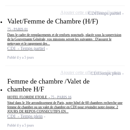
Ajouter cette offre à ma sélection
CDI
Temps partiel
Valet/Femme de Chambre (H/F)
75 - PARIS 01
Dans le cadre de remplacements et de renforts ponctuels, placée sous la supervision
de la Gouvernante Générale, vos missions seront les suivantes : D'assurer le
nettoyage et le rangement des...
CDI - Temps partiel
Publié il y a 5 jours
Ajouter cette offre à ma sélection
CDI
Temps plein
Femme de chambre /Valet de
chambre H/F
HOTEL FLORIDE ETOILE -
75 - PARIS 16
Situé dans le 16e arrondissement de Paris, notre hôtel de 60 chambres recherche une
femme de chambre ou un valet de chambre en CDI pour rejoindre notre équipe. 2
JOURS DE REPOS CONSECUTIFS EN...
CDI - Temps plein
Publié il y a 5 jours