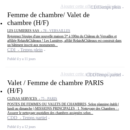
Ajouter cette offre à ma sélection
CDI
Temps plein
Femme de chambre/ Valet de
chambre (H/F)
LES LUMIERES SAS -
78 - VERSAILLES
Rejoignez l'équipe d'une nouvelle maison 5* à 100m du Château de Versailles et
affiliée Relais&Châteaux ! Les Lumières, affilié Relais&Châteaux est construit dans
un bâtiment inscrit aux monuments...
CDI - Temps plein
Publié il y a 11 jours
Ajouter cette offre à ma sélection
CDD
Temps partiel
Valet / Femme de chambre PARIS
(H/F)
CLINAS SERVICES -
75 - PARIS
POSTES DE FEMMES OU VALETS DE CHAMBRES, Selon planning établi (
lundi au dimanche ) MISSIONS PRINCIPALES : 1. Nettoyage des Chambres : -
Assurer le nettoyage quotidien des chambres assignées selon...
CDD - Temps partiel
Publié il y a 12 jours