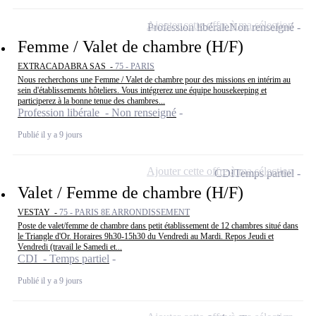
Ajouter cette offre à ma sélection
Profession libérale
Non renseigné
Femme / Valet de chambre (H/F)
EXTRACADABRA SAS -
75 - PARIS
Nous recherchons une Femme / Valet de chambre pour des missions en intérim au
sein d'établissements hôteliers. Vous intégrerez une équipe housekeeping et
participerez à la bonne tenue des chambres...
Profession libérale - Non renseigné
Publié il y a 9 jours
Ajouter cette offre à ma sélection
CDI
Temps partiel
Valet / Femme de chambre (H/F)
VESTAY -
75 - PARIS 8E ARRONDISSEMENT
Poste de valet/femme de chambre dans petit établissement de 12 chambres situé dans
le Triangle d'Or. Horaires 9h30-15h30 du Vendredi au Mardi. Repos Jeudi et
Vendredi (travail le Samedi et...
CDI - Temps partiel
Publié il y a 9 jours