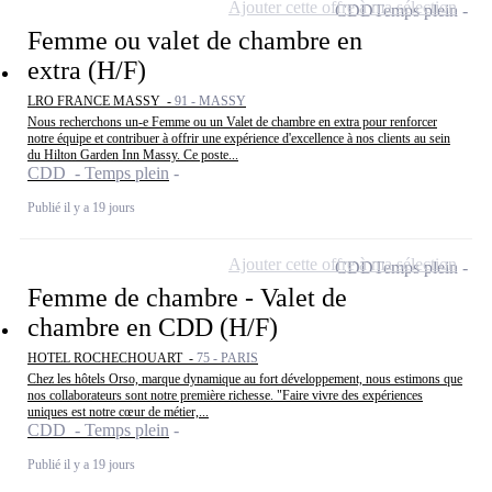
Ajouter cette offre à ma sélection
CDD
Temps plein
Femme ou valet de chambre en
extra (H/F)
LRO FRANCE MASSY -
91 - MASSY
Nous recherchons un-e Femme ou un Valet de chambre en extra pour renforcer
notre équipe et contribuer à offrir une expérience d'excellence à nos clients au sein
du Hilton Garden Inn Massy. Ce poste...
CDD - Temps plein
Publié il y a 19 jours
Ajouter cette offre à ma sélection
CDD
Temps plein
Femme de chambre - Valet de
chambre en CDD (H/F)
HOTEL ROCHECHOUART -
75 - PARIS
Chez les hôtels Orso, marque dynamique au fort développement, nous estimons que
nos collaborateurs sont notre première richesse. "Faire vivre des expériences
uniques est notre cœur de métier,...
CDD - Temps plein
Publié il y a 19 jours