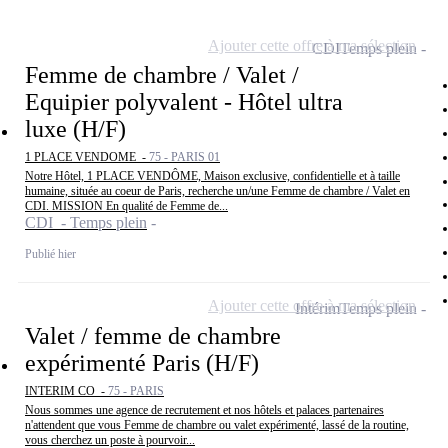
Ajouter cette offre à ma sélection
CDI
Temps plein
Femme de chambre / Valet /
Equipier polyvalent - Hôtel ultra
luxe (H/F)
1 PLACE VENDOME -
75 - PARIS 01
Notre Hôtel, 1 PLACE VENDÔME, Maison exclusive, confidentielle et à taille
humaine, située au coeur de Paris, recherche un/une Femme de chambre / Valet en
CDI. MISSION En qualité de Femme de...
CDI - Temps plein
Publié hier
Ajouter cette offre à ma sélection
Intérim
Temps plein
Valet / femme de chambre
expérimenté Paris (H/F)
INTERIM CO -
75 - PARIS
Nous sommes une agence de recrutement et nos hôtels et palaces partenaires
n'attendent que vous Femme de chambre ou valet expérimenté, lassé de la routine,
vous cherchez un poste à pourvoir...