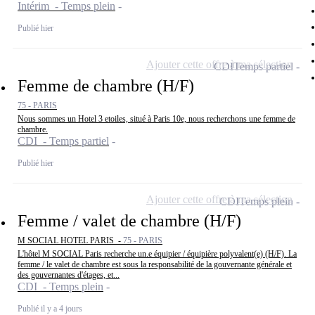
Intérim - Temps plein
Publié hier
Ajouter cette offre à ma sélection
CDI
Temps partiel
Femme de chambre (H/F)
75 - PARIS
Nous sommes un Hotel 3 etoiles, situé à Paris 10e, nous recherchons une femme de
chambre.
CDI - Temps partiel
Publié hier
Ajouter cette offre à ma sélection
CDI
Temps plein
Femme / valet de chambre (H/F)
M SOCIAL HOTEL PARIS -
75 - PARIS
L'hôtel M SOCIAL Paris recherche un.e équipier / équipière polyvalent(e) (H/F). La
femme / le valet de chambre est sous la responsabilité de la gouvernante générale et
des gouvernantes d'étages, et...
CDI - Temps plein
Publié il y a 4 jours