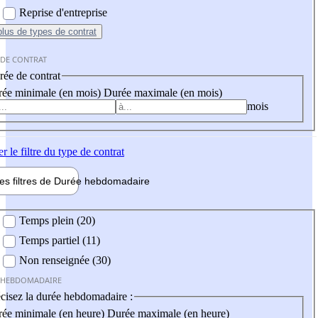
Reprise d'entreprise
plus
de types de contrat
 DE CONTRAT
ée de contrat
ée minimale (en mois)
Durée maximale (en mois)
mois
er
le filtre du type de contrat
les filtres de
Durée hebdo
madaire
 hebdomadaire
Temps plein (20)
Temps partiel (11)
Non renseignée (30)
 HEBDOMADAIRE
cisez la durée hebdomadaire :
ée minimale (en heure)
Durée maximale (en heure)