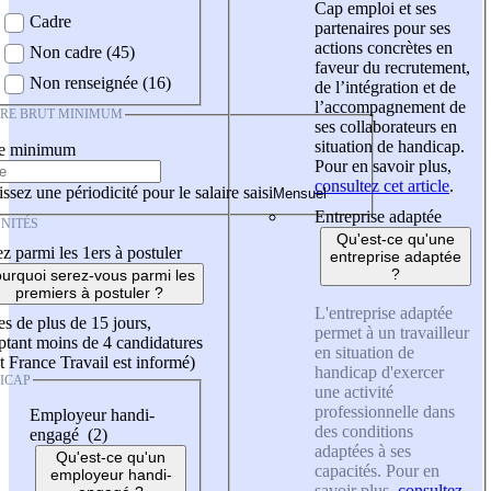
Cap emploi et ses
Cadre
partenaires pour ses
actions concrètes en
Non cadre (45)
faveur du recrutement,
Non renseignée (16)
de l’intégration et de
l’accompagnement de
IRE BRUT MINIMUM
ses collaborateurs en
situation de handicap.
re minimum
Pour en savoir plus,
consultez cet article
.
ssez une périodicité pour le salaire saisi
Entreprise adaptée
NITÉS
Qu'est-ce qu'une
z parmi les 1ers à postuler
entreprise adaptée
?
urquoi serez-vous parmi les
premiers à postuler ?
L'entreprise adaptée
es de plus de 15 jours,
permet à un travailleur
tant moins de 4 candidatures
en situation de
t France Travail est informé)
handicap d'exercer
ICAP
une activité
professionnelle dans
Employeur handi-
des conditions
engagé (2)
adaptées à ses
Qu'est-ce qu'un
capacités. Pour en
employeur handi-
savoir plus,
consultez