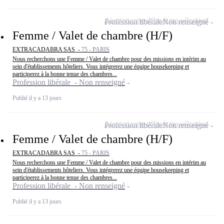
Ajouter cette offre à ma sélection
Profession libérale
Non renseigné
Femme / Valet de chambre (H/F)
EXTRACADABRA SAS -
75 - PARIS
Nous recherchons une Femme / Valet de chambre pour des missions en intérim au
sein d'établissements hôteliers. Vous intégrerez une équipe housekeeping et
participerez à la bonne tenue des chambres...
Profession libérale - Non renseigné
Publié il y a 13 jours
Ajouter cette offre à ma sélection
Profession libérale
Non renseigné
Femme / Valet de chambre (H/F)
EXTRACADABRA SAS -
75 - PARIS
Nous recherchons une Femme / Valet de chambre pour des missions en intérim au
sein d'établissements hôteliers. Vous intégrerez une équipe housekeeping et
participerez à la bonne tenue des chambres...
Profession libérale - Non renseigné
Publié il y a 13 jours