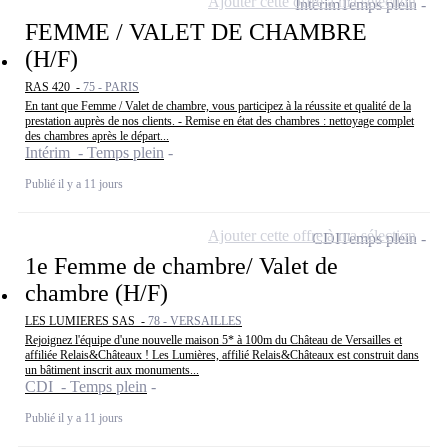
Ajouter cette offre à ma sélection
Intérim
Temps plein
FEMME / VALET DE CHAMBRE
(H/F)
RAS 420 -
75 - PARIS
En tant que Femme / Valet de chambre, vous participez à la réussite et qualité de la
prestation auprès de nos clients. - Remise en état des chambres : nettoyage complet
des chambres après le départ...
Intérim - Temps plein
Publié il y a 11 jours
Ajouter cette offre à ma sélection
CDI
Temps plein
1e Femme de chambre/ Valet de
chambre (H/F)
LES LUMIERES SAS -
78 - VERSAILLES
Rejoignez l'équipe d'une nouvelle maison 5* à 100m du Château de Versailles et
affiliée Relais&Châteaux ! Les Lumières, affilié Relais&Châteaux est construit dans
un bâtiment inscrit aux monuments...
CDI - Temps plein
Publié il y a 11 jours