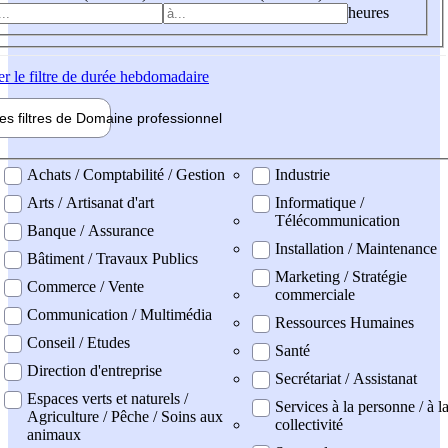
heures
er
le filtre de durée hebdomadaire
les filtres de
Domaine pro
fessionnel
ne professionel
Achats / Comptabilité / Gestion
Industrie
Arts / Artisanat d'art
Informatique /
Télécommunication
Banque / Assurance
Installation / Maintenance
Bâtiment / Travaux Publics
Marketing / Stratégie
Commerce / Vente
commerciale
Communication / Multimédia
Ressources Humaines
Conseil / Etudes
Santé
Direction d'entreprise
Secrétariat / Assistanat
Espaces verts et naturels /
Services à la personne / à l
Agriculture / Pêche / Soins aux
collectivité
animaux