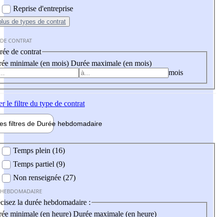
Reprise d'entreprise
plus
de types de contrat
 DE CONTRAT
ée de contrat
ée minimale (en mois)
Durée maximale (en mois)
mois
er
le filtre du type de contrat
les filtres de
Durée hebdo
madaire
 hebdomadaire
Temps plein (16)
Temps partiel (9)
Non renseignée (27)
 HEBDOMADAIRE
cisez la durée hebdomadaire :
ée minimale (en heure)
Durée maximale (en heure)