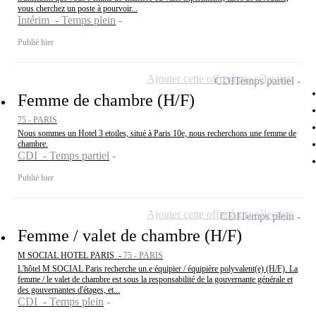
vous cherchez un poste à pourvoir...
Intérim - Temps plein
Publié hier
Ajouter cette offre à ma sélection
CDI
Temps partiel
Femme de chambre (H/F)
75 - PARIS
Nous sommes un Hotel 3 etoiles, situé à Paris 10e, nous recherchons une femme de
chambre.
CDI - Temps partiel
Publié hier
Ajouter cette offre à ma sélection
CDI
Temps plein
Femme / valet de chambre (H/F)
M SOCIAL HOTEL PARIS -
75 - PARIS
L'hôtel M SOCIAL Paris recherche un.e équipier / équipière polyvalent(e) (H/F). La
femme / le valet de chambre est sous la responsabilité de la gouvernante générale et
des gouvernantes d'étages, et...
CDI - Temps plein