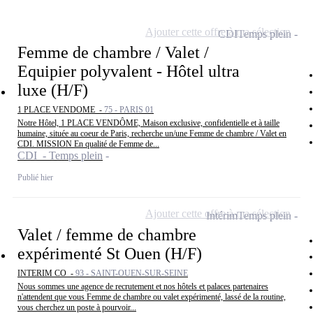
Ajouter cette offre à ma sélection
CDI
Temps plein
Femme de chambre / Valet /
Equipier polyvalent - Hôtel ultra
luxe (H/F)
1 PLACE VENDOME -
75 - PARIS 01
Notre Hôtel, 1 PLACE VENDÔME, Maison exclusive, confidentielle et à taille
humaine, située au coeur de Paris, recherche un/une Femme de chambre / Valet en
CDI. MISSION En qualité de Femme de...
CDI - Temps plein
Publié hier
Ajouter cette offre à ma sélection
Intérim
Temps plein
Valet / femme de chambre
expérimenté St Ouen (H/F)
INTERIM CO -
93 - SAINT-OUEN-SUR-SEINE
Nous sommes une agence de recrutement et nos hôtels et palaces partenaires
n'attendent que vous Femme de chambre ou valet expérimenté, lassé de la routine,
vous cherchez un poste à pourvoir...