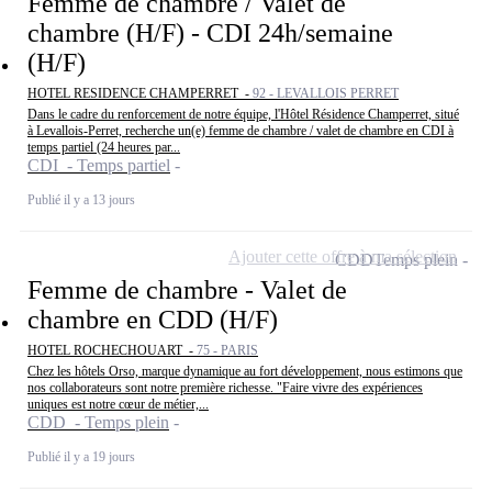
Femme de chambre / Valet de
chambre (H/F) - CDI 24h/semaine
(H/F)
HOTEL RESIDENCE CHAMPERRET -
92 - LEVALLOIS PERRET
Dans le cadre du renforcement de notre équipe, l'Hôtel Résidence Champerret, situé
à Levallois-Perret, recherche un(e) femme de chambre / valet de chambre en CDI à
temps partiel (24 heures par...
CDI - Temps partiel
Publié il y a 13 jours
Ajouter cette offre à ma sélection
CDD
Temps plein
Femme de chambre - Valet de
chambre en CDD (H/F)
HOTEL ROCHECHOUART -
75 - PARIS
Chez les hôtels Orso, marque dynamique au fort développement, nous estimons que
nos collaborateurs sont notre première richesse. "Faire vivre des expériences
uniques est notre cœur de métier,...
CDD - Temps plein
Publié il y a 19 jours