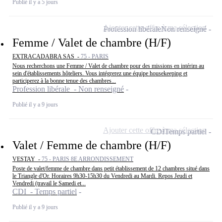
Publié il y a 5 jours
Ajouter cette offre à ma sélection
Profession libérale
Non renseigné
Femme / Valet de chambre (H/F)
EXTRACADABRA SAS -
75 - PARIS
Nous recherchons une Femme / Valet de chambre pour des missions en intérim au
sein d'établissements hôteliers. Vous intégrerez une équipe housekeeping et
participerez à la bonne tenue des chambres...
Profession libérale - Non renseigné
Publié il y a 9 jours
Ajouter cette offre à ma sélection
CDI
Temps partiel
Valet / Femme de chambre (H/F)
VESTAY -
75 - PARIS 8E ARRONDISSEMENT
Poste de valet/femme de chambre dans petit établissement de 12 chambres situé dans
le Triangle d'Or. Horaires 9h30-15h30 du Vendredi au Mardi. Repos Jeudi et
Vendredi (travail le Samedi et...
CDI - Temps partiel
Publié il y a 9 jours