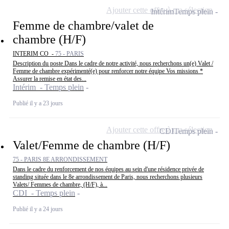
Ajouter cette offre à ma sélection
Intérim
Temps plein
Femme de chambre/valet de
chambre (H/F)
INTERIM CO -
75 - PARIS
Description du poste Dans le cadre de notre activité, nous recherchons un(e) Valet /
Femme de chambre expérimenté(e) pour renforcer notre équipe Vos missions *
Assurer la remise en état des...
Intérim - Temps plein
Publié il y a 23 jours
Ajouter cette offre à ma sélection
CDI
Temps plein
Valet/Femme de chambre (H/F)
75 - PARIS 8E ARRONDISSEMENT
Dans le cadre du renforcement de nos équipes au sein d'une résidence privée de
standing située dans le 8e arrondissement de Paris, nous recherchons plusieurs
Valets/ Femmes de chambre, (H/F), à...
CDI - Temps plein
Publié il y a 24 jours