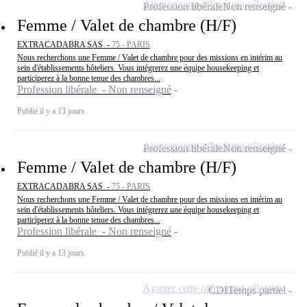
Ajouter cette offre à ma sélection
Profession libérale
Non renseigné
Femme / Valet de chambre (H/F)
EXTRACADABRA SAS -
75 - PARIS
Nous recherchons une Femme / Valet de chambre pour des missions en intérim au
sein d'établissements hôteliers. Vous intégrerez une équipe housekeeping et
participerez à la bonne tenue des chambres...
Profession libérale - Non renseigné
Publié il y a 13 jours
Ajouter cette offre à ma sélection
Profession libérale
Non renseigné
Femme / Valet de chambre (H/F)
EXTRACADABRA SAS -
75 - PARIS
Nous recherchons une Femme / Valet de chambre pour des missions en intérim au
sein d'établissements hôteliers. Vous intégrerez une équipe housekeeping et
participerez à la bonne tenue des chambres...
Profession libérale - Non renseigné
Publié il y a 13 jours
Ajouter cette offre à ma sélection
CDI
Temps partiel