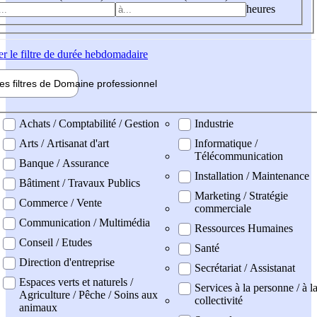
heures
er
le filtre de durée hebdomadaire
les filtres de
Domaine pro
fessionnel
ne professionel
Achats / Comptabilité / Gestion
Industrie
Arts / Artisanat d'art
Informatique /
Télécommunication
Banque / Assurance
Installation / Maintenance
Bâtiment / Travaux Publics
Marketing / Stratégie
Commerce / Vente
commerciale
Communication / Multimédia
Ressources Humaines
Conseil / Etudes
Santé
Direction d'entreprise
Secrétariat / Assistanat
Espaces verts et naturels /
Services à la personne / à l
Agriculture / Pêche / Soins aux
collectivité
animaux