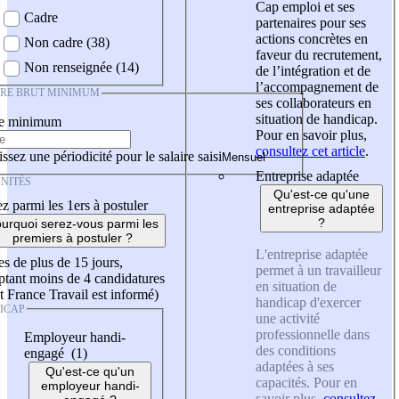
Cap emploi et ses
Cadre
partenaires pour ses
actions concrètes en
Non cadre (38)
faveur du recrutement,
Non renseignée (14)
de l’intégration et de
l’accompagnement de
IRE BRUT MINIMUM
ses collaborateurs en
situation de handicap.
re minimum
Pour en savoir plus,
consultez cet article
.
ssez une périodicité pour le salaire saisi
Entreprise adaptée
NITÉS
Qu'est-ce qu'une
z parmi les 1ers à postuler
entreprise adaptée
?
urquoi serez-vous parmi les
premiers à postuler ?
L'entreprise adaptée
es de plus de 15 jours,
permet à un travailleur
tant moins de 4 candidatures
en situation de
t France Travail est informé)
handicap d'exercer
ICAP
une activité
professionnelle dans
Employeur handi-
des conditions
engagé (1)
adaptées à ses
Qu'est-ce qu'un
capacités. Pour en
employeur handi-
savoir plus,
consultez