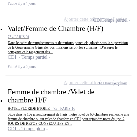
Publié il y a 4 jours
Ajouter cette offre à ma sélection
CDI
Temps partiel
Valet/Femme de Chambre (H/F)
75 - PARIS 01
Dans le cadre de remplacements et de renforts ponctuels, placée sous la supervision
de la Gouvernante Générale, vos missions seront les suivantes : D'assurer le
nettoyage et le rangement des...
CDI - Temps partiel
Publié il y a 5 jours
Ajouter cette offre à ma sélection
CDI
Temps plein
Femme de chambre /Valet de
chambre H/F
HOTEL FLORIDE ETOILE -
75 - PARIS 16
Situé dans le 16e arrondissement de Paris, notre hôtel de 60 chambres recherche une
femme de chambre ou un valet de chambre en CDI pour rejoindre notre équipe. 2
JOURS DE REPOS CONSECUTIFS EN...
CDI - Temps plein