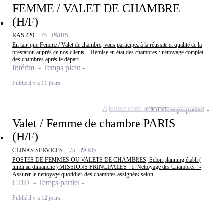
FEMME / VALET DE CHAMBRE
(H/F)
RAS 420 -
75 - PARIS
En tant que Femme / Valet de chambre, vous participez à la réussite et qualité de la
prestation auprès de nos clients. - Remise en état des chambres : nettoyage complet
des chambres après le départ...
Intérim - Temps plein
Publié il y a 11 jours
Ajouter cette offre à ma sélection
CDD
Temps partiel
Valet / Femme de chambre PARIS
(H/F)
CLINAS SERVICES -
75 - PARIS
POSTES DE FEMMES OU VALETS DE CHAMBRES, Selon planning établi (
lundi au dimanche ) MISSIONS PRINCIPALES : 1. Nettoyage des Chambres : -
Assurer le nettoyage quotidien des chambres assignées selon...
CDD - Temps partiel
Publié il y a 12 jours