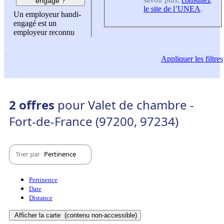
engagé ?
le site de l’UNEA
.
Un employeur handi-
engagé est un
employeur reconnu
Appliquer
les filtres
2 offres
pour Valet de chambre -
Fort-de-France (97200, 97234)
Trier par
Pertinence
Pertinence
Date
Distance
Afficher la carte
(contenu non-accessible)