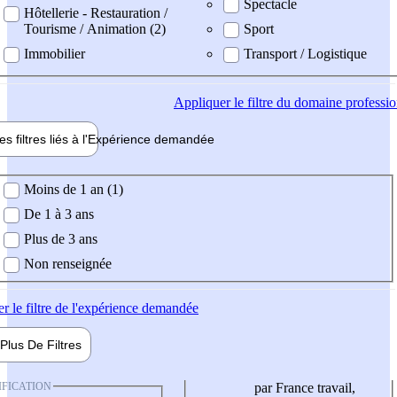
Spectacle
Hôtellerie - Restauration /
Tourisme / Animation (2)
Sport
Immobilier
Transport / Logistique
Appliquer
le filtre du domaine professi
es filtres liés à l'
Expérience
demandée
ience demandée
Moins de 1 an (1)
De 1 à 3 ans
Plus de 3 ans
Non renseignée
er
le filtre de l'expérience demandée
Plus De
Filtres
IFICATION
par France travail,