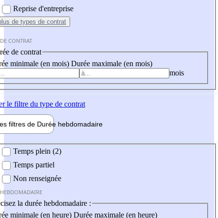
Reprise d'entreprise
plus
de types de contrat
 DE CONTRAT
ée de contrat
ée minimale (en mois)
Durée maximale (en mois)
mois
er
le filtre du type de contrat
les filtres de
Durée hebdo
madaire
 hebdomadaire
Temps plein (2)
Temps partiel
Non renseignée
 HEBDOMADAIRE
cisez la durée hebdomadaire :
ée minimale (en heure)
Durée maximale (en heure)