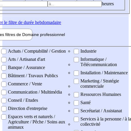
heures
er
le filtre de durée hebdomadaire
les filtres de
Domaine pro
fessionnel
ne professionel
Achats / Comptabilité / Gestion
Industrie
Arts / Artisanat d'art
Informatique /
Télécommunication
Banque / Assurance
Installation / Maintenance
Bâtiment / Travaux Publics
Marketing / Stratégie
Commerce / Vente
commerciale
Communication / Multimédia
Ressources Humaines
Conseil / Etudes
Santé
Direction d'entreprise
Secrétariat / Assistanat
Espaces verts et naturels /
Services à la personne / à l
Agriculture / Pêche / Soins aux
collectivité
animaux