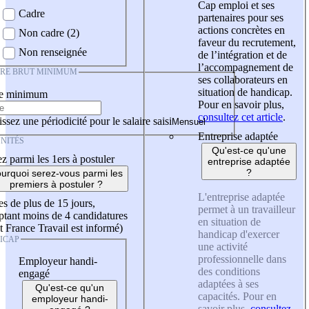
Cap emploi et ses
Cadre
partenaires pour ses
actions concrètes en
Non cadre (2)
faveur du recrutement,
Non renseignée
de l’intégration et de
l’accompagnement de
IRE BRUT MINIMUM
ses collaborateurs en
situation de handicap.
re minimum
Pour en savoir plus,
consultez cet article
.
ssez une périodicité pour le salaire saisi
Entreprise adaptée
NITÉS
Qu'est-ce qu'une
z parmi les 1ers à postuler
entreprise adaptée
?
urquoi serez-vous parmi les
premiers à postuler ?
L'entreprise adaptée
es de plus de 15 jours,
permet à un travailleur
tant moins de 4 candidatures
en situation de
t France Travail est informé)
handicap d'exercer
ICAP
une activité
professionnelle dans
Employeur handi-
des conditions
engagé
adaptées à ses
Qu'est-ce qu'un
capacités. Pour en
employeur handi-
savoir plus,
consultez