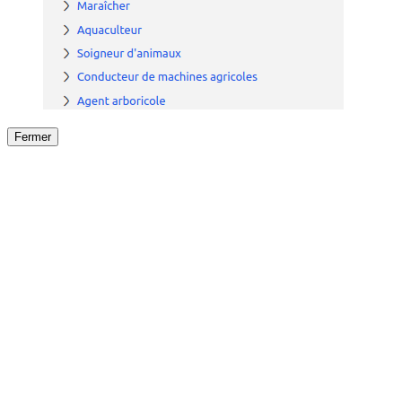
Fermer
Fermer
le détail de l'offre
/
Offre
sur
Offre précéden