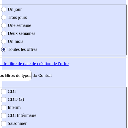
e création de l'offre
Un jour
Trois jours
Une semaine
Deux semaines
Un mois
Toutes les offres
er
le filtre de date de création de l'offre
les filtres de types de
Contrat
de contrat
CDI
CDD (2)
Intérim
CDI Intérimaire
Saisonnier