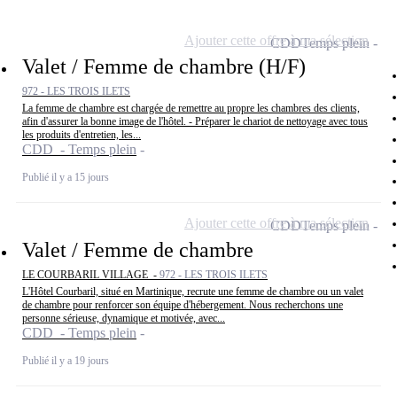
Ajouter cette offre à ma sélection
CDD
Temps plein
Valet / Femme de chambre (H/F)
972 - LES TROIS ILETS
La femme de chambre est chargée de remettre au propre les chambres des clients,
afin d'assurer la bonne image de l'hôtel. - Préparer le chariot de nettoyage avec tous
les produits d'entretien, les...
CDD - Temps plein
Publié il y a 15 jours
Ajouter cette offre à ma sélection
CDD
Temps plein
Valet / Femme de chambre
LE COURBARIL VILLAGE -
972 - LES TROIS ILETS
L'Hôtel Courbaril, situé en Martinique, recrute une femme de chambre ou un valet
de chambre pour renforcer son équipe d'hébergement. Nous recherchons une
personne sérieuse, dynamique et motivée, avec...
CDD - Temps plein
Publié il y a 19 jours