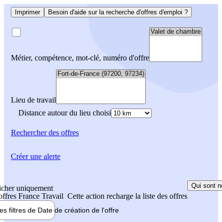
Imprimer
Besoin d'aide sur la recherche d'offres d'emploi ?
Métier, compétence, mot-clé, numéro d'offre
Lieu de travail
Distance autour du lieu choisi
Rechercher
des offres
Créer une alerte
Qui sont n
icher uniquement
 offres France Travail
Cette action recharge la liste des offres
les filtres de
Date de création
de l'offre