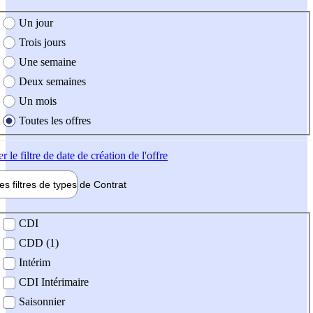
e création de l'offre
Un jour
Trois jours
Une semaine
Deux semaines
Un mois
Toutes les offres
er
le filtre de date de création de l'offre
les filtres de types de
Contrat
de contrat
CDI
CDD (1)
Intérim
CDI Intérimaire
Saisonnier