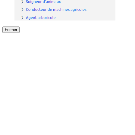
Fermer
Fermer
le détail de l'offre
/
Offre
sur
Offre précéden