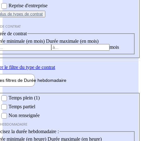
Reprise d'entreprise
plus
de types de contrat
 DE CONTRAT
ée de contrat
ée minimale (en mois)
Durée maximale (en mois)
mois
er
le filtre du type de contrat
les filtres de
Durée hebdo
madaire
 hebdomadaire
Temps plein (1)
Temps partiel
Non renseignée
 HEBDOMADAIRE
cisez la durée hebdomadaire :
ée minimale (en heure)
Durée maximale (en heure)