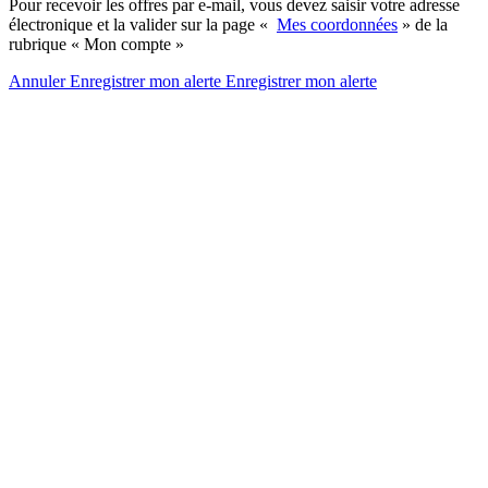
Pour recevoir les offres par e-mail, vous devez saisir votre adresse
électronique et la valider sur la page «
Mes coordonnées
» de la
rubrique « Mon compte »
Annuler
Enregistrer mon alerte
Enregistrer
mon alerte