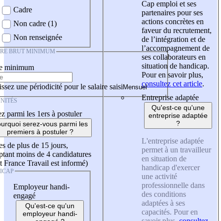
Cap emploi et ses
Cadre
partenaires pour ses
actions concrètes en
Non cadre (1)
faveur du recrutement,
Non renseignée
de l’intégration et de
l’accompagnement de
IRE BRUT MINIMUM
ses collaborateurs en
situation de handicap.
re minimum
Pour en savoir plus,
consultez cet article
.
ssez une périodicité pour le salaire saisi
Entreprise adaptée
NITÉS
Qu'est-ce qu'une
z parmi les 1ers à postuler
entreprise adaptée
?
urquoi serez-vous parmi les
premiers à postuler ?
L'entreprise adaptée
es de plus de 15 jours,
permet à un travailleur
tant moins de 4 candidatures
en situation de
t France Travail est informé)
handicap d'exercer
ICAP
une activité
professionnelle dans
Employeur handi-
des conditions
engagé
adaptées à ses
Qu'est-ce qu'un
capacités. Pour en
employeur handi-
savoir plus,
consultez