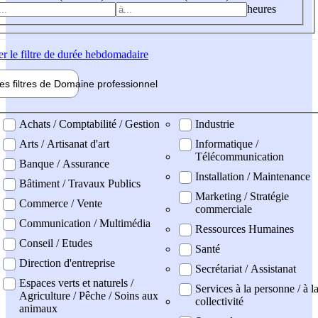
heures
er
le filtre de durée hebdomadaire
les filtres de
Domaine pro
fessionnel
ne professionel
Achats / Comptabilité / Gestion
Industrie
Arts / Artisanat d'art
Informatique /
Télécommunication
Banque / Assurance
Installation / Maintenance
Bâtiment / Travaux Publics
Marketing / Stratégie
Commerce / Vente
commerciale
Communication / Multimédia
Ressources Humaines
Conseil / Etudes
Santé
Direction d'entreprise
Secrétariat / Assistanat
Espaces verts et naturels /
Services à la personne / à l
Agriculture / Pêche / Soins aux
collectivité
animaux