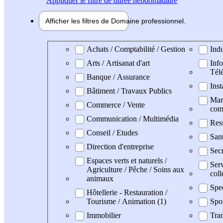
Appliquer
le filtre de durée hebdomadaire
Afficher les filtres de
Domaine pro
fessionnel
Domaine professionel
Achats / Comptabilité / Gestion
Indu
Arts / Artisanat d'art
Info
Tél
Banque / Assurance
Inst
Bâtiment / Travaux Publics
Mark
Commerce / Vente
com
Communication / Multimédia
Res
Conseil / Etudes
San
Direction d'entreprise
Secr
Espaces verts et naturels /
Serv
Agriculture / Pêche / Soins aux
coll
animaux
Spe
Hôtellerie - Restauration /
Tourisme / Animation (1)
Spo
Immobilier
Tran