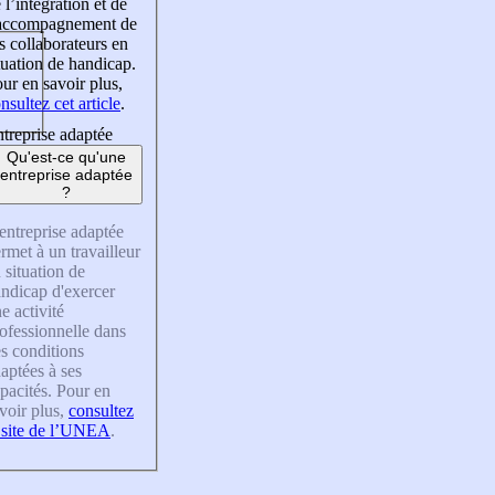
 l’intégration et de
’accompagnement de
s collaborateurs en
tuation de handicap.
ur en savoir plus,
nsultez cet article
.
treprise adaptée
Qu'est-ce qu'une
entreprise adaptée
?
entreprise adaptée
rmet à un travailleur
 situation de
ndicap d'exercer
e activité
ofessionnelle dans
s conditions
aptées à ses
pacités. Pour en
voir plus,
consultez
 site de l’UNEA
.