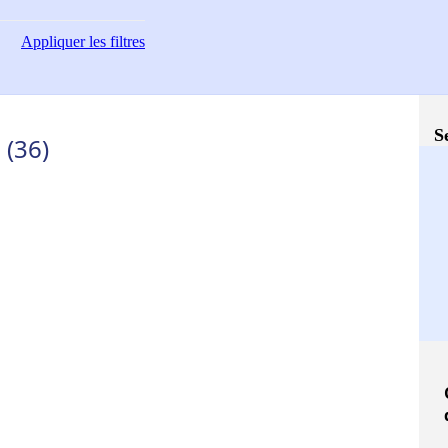
Appliquer
les filtres
S
 (36)