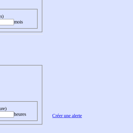
s)
mois
ure)
heures
Créer une alerte