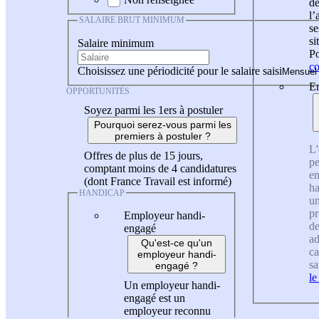
de
l
SALAIRE BRUT MINIMUM
se
si
Salaire minimum
Po
co
Choisissez une périodicité pour le salaire saisi
En
OPPORTUNITÉS
Soyez parmi les 1ers à postuler
Pourquoi serez-vous parmi les
premiers à postuler ?
L'
Offres de plus de 15 jours,
pe
comptant moins de 4 candidatures
en
(dont France Travail est informé)
ha
HANDICAP
un
pr
Employeur handi-
de
engagé
ad
Qu'est-ce qu'un
ca
employeur handi-
sa
engagé ?
le
Un employeur handi-
engagé est un
employeur reconnu