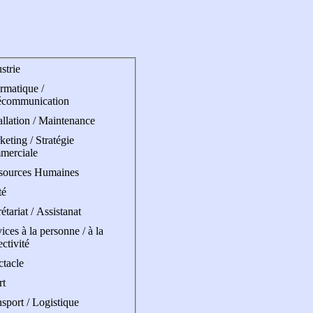
strie
rmatique /
écommunication
allation / Maintenance
eting / Stratégie
merciale
sources Humaines
té
étariat / Assistanat
ices à la personne / à la
ectivité
ctacle
rt
sport / Logistique