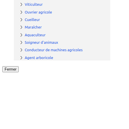
Fermer
Fermer
le détail de l'offre
/
Offre
sur
Offre précéden