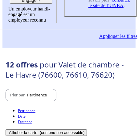
engagé ?
le site de l’UNEA
.
Un employeur handi-
engagé est un
employeur reconnu
Appliquer
les filtres
12 offres
pour Valet de chambre -
Le Havre (76600, 76610, 76620)
Trier par
Pertinence
Pertinence
Date
Distance
Afficher la carte
(contenu non-accessible)