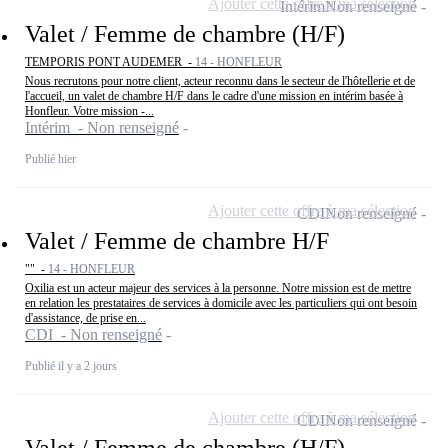
Ajouter cette offre à ma sélection
Intérim
Non renseigné
Valet / Femme de chambre (H/F)
TEMPORIS PONT AUDEMER -
14 - HONFLEUR
Nous recrutons pour notre client, acteur reconnu dans le secteur de l'hôtellerie et de
l'accueil, un valet de chambre H/F dans le cadre d'une mission en intérim basée à
Honfleur. Votre mission -...
Intérim - Non renseigné
Publié hier
Ajouter cette offre à ma sélection
CDI
Non renseigné
Valet / Femme de chambre H/F
"" -
14 - HONFLEUR
Oxilia est un acteur majeur des services à la personne. Notre mission est de mettre
en relation les prestataires de services à domicile avec les particuliers qui ont besoin
d'assistance, de prise en...
CDI - Non renseigné
Publié il y a 2 jours
Ajouter cette offre à ma sélection
CDI
Non renseigné
Valet / Femme de chambre (H/F)