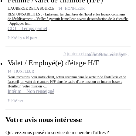
Femme /Valet de chambre (H/F)
L'AUBERGE DE LA SOURCE -
14 - HONFLEUR
RESPONSABILITÉS : - Entretenir les chambres de l'hôtel et les locaux communs
de l'établissement. - Veiller à garantir le meilleur niveau de satisfaction de la clientèle.
- Appliquer les...
CDI - Temps partiel
Publié il y a 19 jours
Ajouter cette offre à ma sélection
Intérim
Non renseigné
Valet / Employé(e) d'étage H/F
14 - HONFLEUR
Nous recrutons pour notre client, acteur reconnu dans le secteur de l'hotellerie et de
l'accueil, un valet de chambre H/F dans le cadre d'une mission en interim basee a
Honfleur. Votre mission -...
Intérim - Non renseigné
Publié hier
Votre avis nous intéresse
Qu'avez-vous pensé du service de recherche d'offres ?