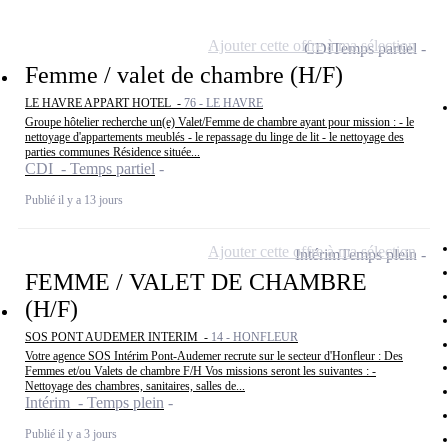
Ajouter cette offre à ma sélection
CDI
Temps partiel
Femme / valet de chambre (H/F)
LE HAVRE APPART HOTEL -
76 - LE HAVRE
Groupe hôtelier recherche un(e) Valet/Femme de chambre ayant pour mission : - le
nettoyage d'appartements meublés - le repassage du linge de lit - le nettoyage des
parties communes Résidence située...
CDI - Temps partiel
Publié il y a 13 jours
Ajouter cette offre à ma sélection
Intérim
Temps plein
FEMME / VALET DE CHAMBRE
(H/F)
SOS PONT AUDEMER INTERIM -
14 - HONFLEUR
Votre agence SOS Intérim Pont-Audemer recrute sur le secteur d'Honfleur : Des
Femmes et/ou Valets de chambre F/H Vos missions seront les suivantes : -
Nettoyage des chambres, sanitaires, salles de...
Intérim - Temps plein
Publié il y a 3 jours