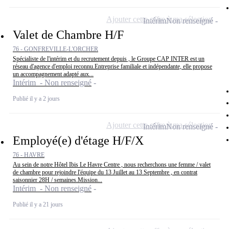
Ajouter cette offre à ma sélection
Intérim
Non renseigné
Valet de Chambre H/F
76 - GONFREVILLE-L'ORCHER
Spécialiste de l'intérim et du recrutement depuis , le Groupe CAP INTER est un
réseau d'agence d'emploi reconnu.Entreprise familiale et indépendante, elle propose
un accompagnement adapté aux...
Intérim - Non renseigné
Publié il y a 2 jours
Ajouter cette offre à ma sélection
Intérim
Non renseigné
Employé(e) d'étage H/F/X
76 - HAVRE
Au sein de notre Hôtel Ibis Le Havre Centre , nous recherchons une femme / valet
de chambre pour rejoindre l'équipe du 13 Juillet au 13 Septembre , en contrat
saisonnier 28H / semaines.Mission...
Intérim - Non renseigné
Publié il y a 21 jours