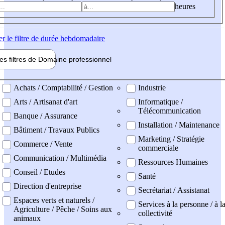
heures
er
le filtre de durée hebdomadaire
les filtres de
Domaine pro
fessionnel
ne professionel
Achats / Comptabilité / Gestion
Industrie
Arts / Artisanat d'art
Informatique /
Télécommunication
Banque / Assurance
Installation / Maintenance
Bâtiment / Travaux Publics
Marketing / Stratégie
Commerce / Vente
commerciale
Communication / Multimédia
Ressources Humaines
Conseil / Etudes
Santé
Direction d'entreprise
Secrétariat / Assistanat
Espaces verts et naturels /
Services à la personne / à l
Agriculture / Pêche / Soins aux
collectivité
animaux