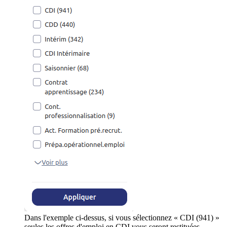
Dans l'exemple ci-dessus, si vous sélectionnez « CDI (941) »
seules les offres d'emploi en CDI vous seront restituées.