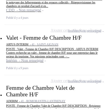
le nettoyage des hébergements et des espaces collectifs - Réapprovisionner les
chambres en produit d'accueil et en...
CDD - Non renseigné
Publié il y a 4 jours
Ajouter cette offre à ma sélection
Intérim
Non renseigné
Valet - Femme de Chambre H/F
ARTUS INTERIM -
41 - SAINT-AIGNAN
POSTE : Valet - Femme de Chambre H/F DESCRIPTION : ARTUS INTERIM
Contres recherche un valet - femme de chambre H/F pour une entreprise dans le
secteur du tourisme. Vos missions principales sont : -...
Intérim - Non renseigné
Publié il y a 9 jours
Ajouter cette offre à ma sélection
Intérim
Non renseigné
Femme de Chambre Valet de
Chambre H/F
ADERIM -
41 - ROMORANTIN-LANTHENAY
POSTE : Femme de Chambre Valet de Chambre H/F DESCRIPTION : Rejoignez