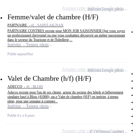
Ajouter cette offre à ma sélection
Intérim
Temps plein
Femme/valet de chambre (H/F)
PARTNAIRE -
41 - SAINT-AIGNAN
PARTNAIRE CONTRES recrute pour MON JOB SAISONNIER Que vous soyez
un professionnel chevronné ou que vous souhaitiez découvrir un métier passionnant
dans le secteur du Tourisme et de l'hôtellerie,...
Intérim - Temps plein
Publié aujourd'hui
Ajouter cette offre à ma sélection
Intérim
Temps plein
Valet de Chambre (h/f) (H/F)
ADECCO -
41 - BLOIS
Adecco recrute pour l'un de ses clients, acteur du secteur des hôtels et hébergement
similaire basé à Blois (41000), un-e Valet de chambre (H/F) en intérim, à temps
plein, pour une semaine à compter...
Intérim - Temps plein
Publié il y a 6 jours
Ajouter cette offre à ma sélection
CDI
Temps partiel