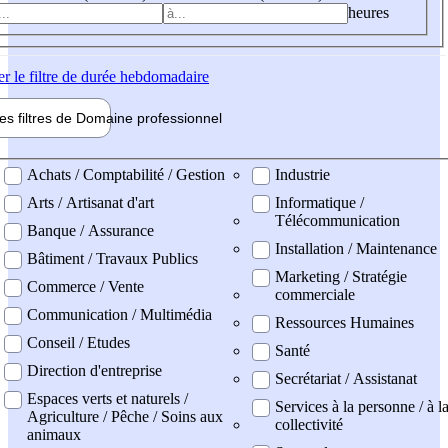
heures
er
le filtre de durée hebdomadaire
les filtres de
Domaine pro
fessionnel
ne professionel
Achats / Comptabilité / Gestion
Industrie
Arts / Artisanat d'art
Informatique /
Télécommunication
Banque / Assurance
Installation / Maintenance
Bâtiment / Travaux Publics
Marketing / Stratégie
Commerce / Vente
commerciale
Communication / Multimédia
Ressources Humaines
Conseil / Etudes
Santé
Direction d'entreprise
Secrétariat / Assistanat
Espaces verts et naturels /
Services à la personne / à l
Agriculture / Pêche / Soins aux
collectivité
animaux