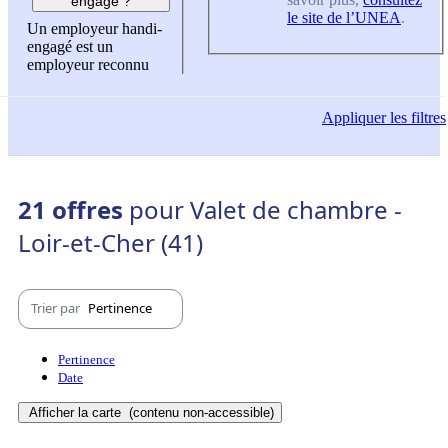
engagé ?
le site de l’UNEA
.
Un employeur handi-
engagé est un
employeur reconnu
Appliquer
les filtres
21 offres
pour Valet de chambre -
Loir-et-Cher (41)
Trier par
Pertinence
Pertinence
Date
Afficher la carte
(contenu non-accessible)