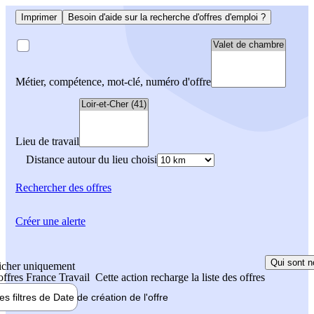
Imprimer
Besoin d'aide sur la recherche d'offres d'emploi ?
Métier, compétence, mot-clé, numéro d'offre
Lieu de travail
Distance autour du lieu choisi
Rechercher
des offres
Créer une alerte
Qui sont n
icher uniquement
 offres France Travail
Cette action recharge la liste des offres
les filtres de
Date de création
de l'offre