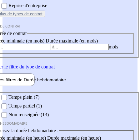
Reprise d'entreprise
plus
de types de contrat
 DE CONTRAT
ée de contrat
ée minimale (en mois)
Durée maximale (en mois)
mois
er
le filtre du type de contrat
les filtres de
Durée hebdo
madaire
 hebdomadaire
Temps plein (7)
Temps partiel (1)
Non renseignée (13)
 HEBDOMADAIRE
cisez la durée hebdomadaire :
ée minimale (en heure)
Durée maximale (en heure)