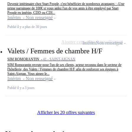
Devenir intérimaire chez Start People, c'est bénéficier de nombreux avantages : -Une
prime parrainage de 100€ si vous aidez l'un de vos amis à être employé par Start
People en intérim, CDD ou CDI...
Intérim - Non renseigné
Publié il y a plus de 30 jours
Ajouter cette offre à ma sélection
Intérim
Non renseigné
Valets / Femmes de chambre H/F
SIM ROMORANTIN -
41 - SAINT-AIGNAN
SIM Romorantin recrute pour l'un de ses clients, acteur reconnu dans le secteur de
l'hôtellerie, des Valets / Femmes de chambre H/F afin de renforcer ses équipes à
Saint-Aignan. Vous aimez le...
Intérim - Non renseigné
Publié il y a 3 jours
Afficher les 20 offres suivantes