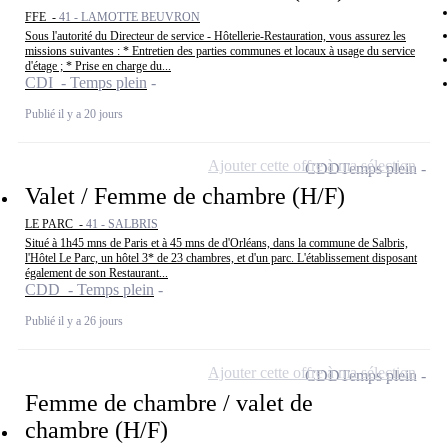
FFE -
41 - LAMOTTE BEUVRON
Sous l'autorité du Directeur de service - Hôtellerie-Restauration, vous assurez les
missions suivantes : * Entretien des parties communes et locaux à usage du service
d'étage ; * Prise en charge du...
CDI - Temps plein
Publié il y a 20 jours
Ajouter cette offre à ma sélection
CDD
Temps plein
Valet / Femme de chambre (H/F)
LE PARC -
41 - SALBRIS
Situé à 1h45 mns de Paris et à 45 mns de d'Orléans, dans la commune de Salbris,
l'Hôtel Le Parc, un hôtel 3* de 23 chambres, et d'un parc. L'établissement disposant
également de son Restaurant...
CDD - Temps plein
Publié il y a 26 jours
Ajouter cette offre à ma sélection
CDD
Temps plein
Femme de chambre / valet de
chambre (H/F)