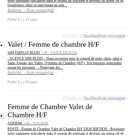
notre partenaire spécialisée dans le secteur du tourisme et devenez un acteur clé de
l'expérience client en intervenant au sein...
Intérim - Non renseigné
Publié il y a 19 jours
Ajouter cette offre à ma sélection
Intérim
Non renseigné
Valet / Femme de chambre H/F
SIM EMPLOI BLOIS -
41 - SAINT-AIGNAN
- AGENCE SIM BLOIS - Nous recrutons pour le compte de notre client, situé à
Saint-Aignan, des Valets / Femmes de Chambre (H/F). Vos missions principales
seront les suivantes : - Nettoyage des...
Intérim - Non renseigné
Publié il y a 20 jours
Ajouter cette offre à ma sélection
Intérim
Non renseigné
Femme de Chambre Valet de
Chambre H/F
ADERIM -
41 - VOUZON
POSTE : Femme de Chambre Valet de Chambre H/F DESCRIPTION : Rejoignez
notre partenaire spécialisée dans le secteur du tourisme et devenez un acteur clé de