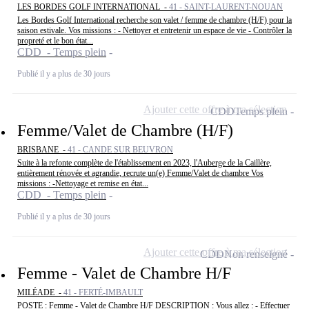
LES BORDES GOLF INTERNATIONAL -
41 - SAINT-LAURENT-NOUAN
Les Bordes Golf International recherche son valet / femme de chambre (H/F) pour la
saison estivale. Vos missions : - Nettoyer et entretenir un espace de vie - Contrôler la
propreté et le bon état...
CDD - Temps plein
Publié il y a plus de 30 jours
Ajouter cette offre à ma sélection
CDD
Temps plein
Femme/Valet de Chambre (H/F)
BRISBANE -
41 - CANDE SUR BEUVRON
Suite à la refonte complète de l'établissement en 2023, l'Auberge de la Caillère,
entièrement rénovée et agrandie, recrute un(e) Femme/Valet de chambre Vos
missions : -Nettoyage et remise en état...
CDD - Temps plein
Publié il y a plus de 30 jours
Ajouter cette offre à ma sélection
CDD
Non renseigné
Femme - Valet de Chambre H/F
MILÉADE -
41 - FERTÉ-IMBAULT
POSTE : Femme - Valet de Chambre H/F DESCRIPTION : Vous allez : - Effectuer