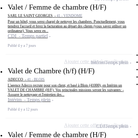
Valet / Femme de chambre (H/F)
SARL LE SAINT GEORGES -
41 - VENDOME
Pour un hôtel, vous serez chargé de nettoyer les chambres. Ponctuellement, vous
tiendrez l'accueil et ferez la facturation au départ des clients (vous savez utiliser un
ordinateur). Vous serez en...
CDI - Temps partiel
Publié il y a 7 jours
Ajouter cette offre à ma sélection
Intérim
Temps plein
Valet de Chambre (h/f) (H/F)
ADECCO -
41 - BLOIS
L'agence Adecco recrute pour son client, et basé à Blois (41000), en Intérim un
VALET DE CHAMBRE (H/F). Vos principales missions seront les suivantes: -
Assurer le nettoyage et l'entretien des...
Intérim - Temps plein
Publié il y a 12 jours
Ajouter cette offre à ma sélection
CDI
Temps plein
Valet / Femme de chambre (H/F)