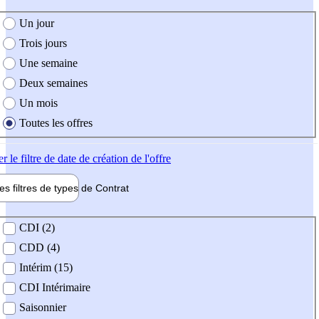
e création de l'offre
Un jour
Trois jours
Une semaine
Deux semaines
Un mois
Toutes les offres
er
le filtre de date de création de l'offre
les filtres de types de
Contrat
de contrat
CDI (2)
CDD (4)
Intérim (15)
CDI Intérimaire
Saisonnier