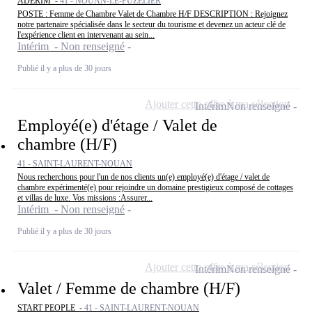
ADERIM -
41 - NOUAN-LE-FUZELIER
POSTE : Femme de Chambre Valet de Chambre H/F DESCRIPTION : Rejoignez
notre partenaire spécialisée dans le secteur du tourisme et devenez un acteur clé de
l'expérience client en intervenant au sein...
Intérim - Non renseigné
Publié il y a plus de 30 jours
Ajouter cette offre à ma sélection
Intérim
Non renseigné
Employé(e) d'étage / Valet de
chambre (H/F)
41 - SAINT-LAURENT-NOUAN
Nous recherchons pour l'un de nos clients un(e) employé(e) d'étage / valet de
chambre expérimenté(e) pour rejoindre un domaine prestigieux composé de cottages
et villas de luxe. Vos missions :Assurer...
Intérim - Non renseigné
Publié il y a plus de 30 jours
Ajouter cette offre à ma sélection
Intérim
Non renseigné
Valet / Femme de chambre (H/F)
START PEOPLE -
41 - SAINT-LAURENT-NOUAN