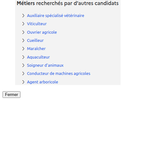
Fermer
Fermer
le détail de l'offre
/
Offre
sur
Offre précéden