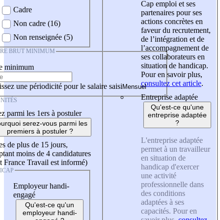
Cap emploi et ses
Cadre
partenaires pour ses
actions concrètes en
Non cadre (16)
faveur du recrutement,
Non renseignée (5)
de l’intégration et de
l’accompagnement de
IRE BRUT MINIMUM
ses collaborateurs en
situation de handicap.
re minimum
Pour en savoir plus,
consultez cet article
.
ssez une périodicité pour le salaire saisi
Entreprise adaptée
NITÉS
Qu'est-ce qu'une
z parmi les 1ers à postuler
entreprise adaptée
?
urquoi serez-vous parmi les
premiers à postuler ?
L'entreprise adaptée
es de plus de 15 jours,
permet à un travailleur
tant moins de 4 candidatures
en situation de
t France Travail est informé)
handicap d'exercer
ICAP
une activité
professionnelle dans
Employeur handi-
des conditions
engagé
adaptées à ses
Qu'est-ce qu'un
capacités. Pour en
employeur handi-
savoir plus,
consultez