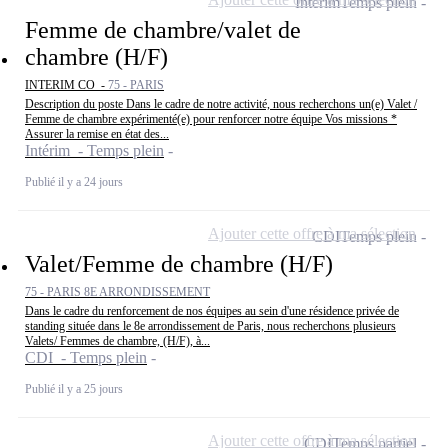
Intérim
Temps plein
Femme de chambre/valet de
chambre (H/F)
INTERIM CO -
75 - PARIS
Description du poste Dans le cadre de notre activité, nous recherchons un(e) Valet /
Femme de chambre expérimenté(e) pour renforcer notre équipe Vos missions *
Assurer la remise en état des...
Intérim - Temps plein
Publié il y a 24 jours
Ajouter cette offre à ma sélection
CDI
Temps plein
Valet/Femme de chambre (H/F)
75 - PARIS 8E ARRONDISSEMENT
Dans le cadre du renforcement de nos équipes au sein d'une résidence privée de
standing située dans le 8e arrondissement de Paris, nous recherchons plusieurs
Valets/ Femmes de chambre, (H/F), à...
CDI - Temps plein
Publié il y a 25 jours
Ajouter cette offre à ma sélection
CDI
Temps partiel