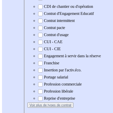
CDI de chantier ou d'opération
Contrat d'Engagement Educatif
Contrat intermittent
Contrat pacte
Contrat d'usage
CUI - CAE
CUI - CIE
Engagement à servir dans la réserve
Franchise
Insertion par l'activ.éco.
Portage salarial
Profession commerciale
Profession libérale
Reprise d'entreprise
Voir plus
de types de contrat