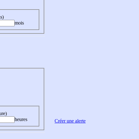
s)
mois
ure)
heures
Créer une alerte