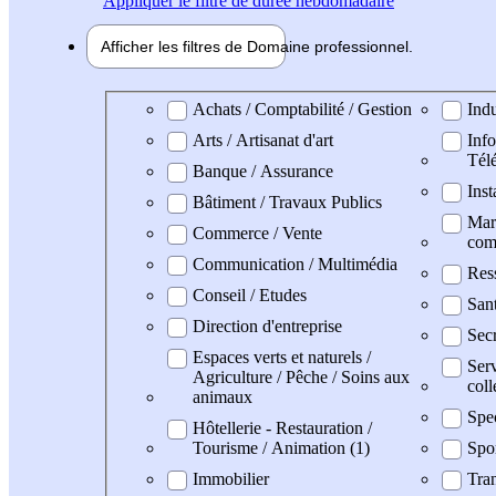
Appliquer
le filtre de durée hebdomadaire
Afficher les filtres de
Domaine pro
fessionnel
Domaine professionel
Achats / Comptabilité / Gestion
Indu
Arts / Artisanat d'art
Info
Tél
Banque / Assurance
Inst
Bâtiment / Travaux Publics
Mark
Commerce / Vente
com
Communication / Multimédia
Res
Conseil / Etudes
San
Direction d'entreprise
Secr
Espaces verts et naturels /
Serv
Agriculture / Pêche / Soins aux
coll
animaux
Spe
Hôtellerie - Restauration /
Tourisme / Animation (1)
Spo
Immobilier
Tran