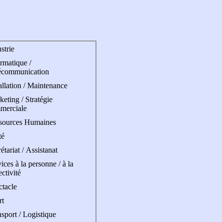
strie
rmatique /
écommunication
allation / Maintenance
eting / Stratégie
merciale
sources Humaines
té
étariat / Assistanat
ices à la personne / à la
ectivité
ctacle
rt
sport / Logistique