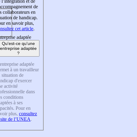
 l’intégration et de
’accompagnement de
s collaborateurs en
tuation de handicap.
ur en savoir plus,
nsultez cet article
.
treprise adaptée
Qu'est-ce qu'une
entreprise adaptée
?
entreprise adaptée
rmet à un travailleur
 situation de
ndicap d'exercer
e activité
ofessionnelle dans
s conditions
aptées à ses
pacités. Pour en
voir plus,
consultez
 site de l’UNEA
.