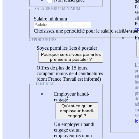
de
l
SALAIRE BRUT MINIMUM
se
si
Salaire minimum
Po
co
Choisissez une périodicité pour le salaire saisi
En
OPPORTUNITÉS
Soyez parmi les 1ers à postuler
Pourquoi serez-vous parmi les
premiers à postuler ?
L'
Offres de plus de 15 jours,
pe
comptant moins de 4 candidatures
en
(dont France Travail est informé)
ha
HANDICAP
un
pr
Employeur handi-
de
engagé
ad
Qu'est-ce qu'un
ca
employeur handi-
sa
engagé ?
le
Un employeur handi-
engagé est un
employeur reconnu