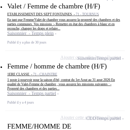
Valet / Femme de chambre (H/F)
ETABLISSEMENT DES SEPT FONTAINES -
71 - TOURNUS
En tant que Femme/Valet de chambre vous assurez la propreté des chambres et des
parties communes. Vos missions :- Remettre en état des chambres à blanc et en
recouche, changer les draps et refaire...
Saisonnier - Temps plein
Publié il y a plus de 30 jours
Ajouter cette offre à ma sélection
Saisonnier
Temps partiel
Femme / homme de chambre (H/F)
1ERE CLASSE -
71 - CHAINTRE
1 poste à pourvoir pour la saison d'été, contrat du 1er Aout au 31 aout 2026 En
qualité de Valet-Femme de chambre , vous assurez les missions suivantes : -
Propreté des chambres et des parties...
Saisonnier - Temps partiel
Publié il y a 4 jours
Ajouter cette offre à ma sélection
CDD
Temps partiel
FEMME/HOMME DE