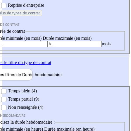
Reprise d'entreprise
plus
de types de contrat
 DE CONTRAT
ée de contrat
ée minimale (en mois)
Durée maximale (en mois)
mois
er
le filtre du type de contrat
les filtres de
Durée hebdo
madaire
 hebdomadaire
Temps plein (4)
Temps partiel (9)
Non renseignée (4)
 HEBDOMADAIRE
cisez la durée hebdomadaire :
ée minimale (en heure)
Durée maximale (en heure)