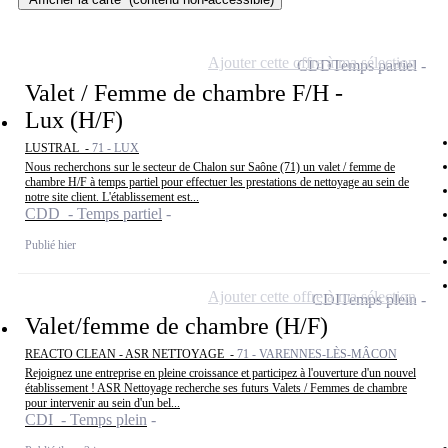
Ajouter cette offre à ma sélection
CDD
Temps partiel
Valet / Femme de chambre F/H -
Lux (H/F)
LUSTRAL -
71 - LUX
Nous recherchons sur le secteur de Chalon sur Saône (71) un valet / femme de
chambre H/F à temps partiel pour effectuer les prestations de nettoyage au sein de
notre site client. L'établissement est...
CDD - Temps partiel
Publié hier
Ajouter cette offre à ma sélection
CDI
Temps plein
Valet/femme de chambre (H/F)
REACTO CLEAN - ASR NETTOYAGE -
71 - VARENNES-LÈS-MÂCON
Rejoignez une entreprise en pleine croissance et participez à l'ouverture d'un nouvel
établissement ! ASR Nettoyage recherche ses futurs Valets / Femmes de chambre
pour intervenir au sein d'un bel...
CDI - Temps plein