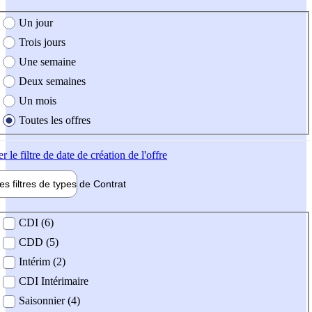
e création de l'offre
Un jour
Trois jours
Une semaine
Deux semaines
Un mois
Toutes les offres
er
le filtre de date de création de l'offre
les filtres de types de
Contrat
de contrat
CDI (6)
CDD (5)
Intérim (2)
CDI Intérimaire
Saisonnier (4)