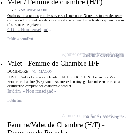
Valet / Femme de chambre (H/F)
"" -
71 - SAÔNE-ET-LOIRE
Oxilia est un acteur majeur des services à la personne. Notre mission est de mettre
en relation les prestataires de services à domicile avec les particuliers qui ont besoin
d'assistance, de prise en...
CDI - Non renseigné
Publié aujourd'hui
Ajouter cette offre à ma sélection
Intérim
Non renseigné
Valet - Femme de Chambre H/F
DOMINO RH -
71 - MÂCON
POSTE : Valet - Femme de Chambre H/F DESCRIPTION : En tant que Valet /
Femme de chambre (H/F), vous : Assurerez le nettoyage, la remise en ordre et la
désinfection complète des chambres d'hôtel et...
Intérim - Non renseigné
Publié hier
Ajouter cette offre à ma sélection
Intérim
Non renseigné
Femme/Valet de Chambre (H/F) -
Domaine de Rymska