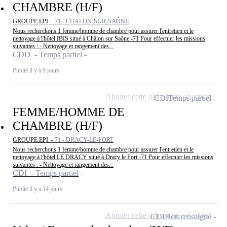
CHAMBRE (H/F)
GROUPE EPI -
71 - CHALON-SUR-SAÔNE
Nous recherchons 1 femme/homme de chambre pour assurer l'entretien et le
nettoyage à l'hôtel IBIS situé à Châlon sur Saône -71 Pour effectuer les missions
suivantes : - Nettoyage et rangement des...
CDD - Temps partiel
Publié il y a 9 jours
Ajouter cette offre à ma sélection
CDI
Temps partiel
FEMME/HOMME DE
CHAMBRE (H/F)
GROUPE EPI -
71 - DRACY-LE-FORT
Nous recherchons 1 femme/homme de chambre pour assurer l'entretien et le
nettoyage à l'hôtel LE DRACY situé à Dracy le Fort -71 Pour effectuer les missions
suivantes : - Nettoyage et rangement des...
CDI - Temps partiel
Publié il y a 14 jours
Ajouter cette offre à ma sélection
CDI
Non renseigné