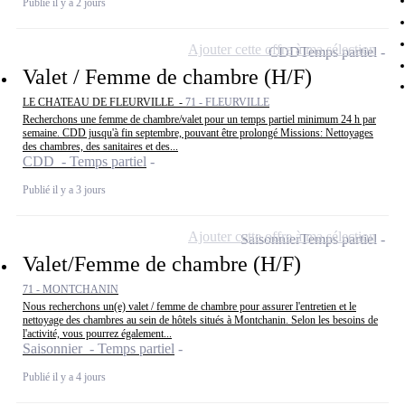
Publié il y a 2 jours
Ajouter cette offre à ma sélection
CDD
Temps partiel
Valet / Femme de chambre (H/F)
LE CHATEAU DE FLEURVILLE -
71 - FLEURVILLE
Recherchons une femme de chambre/valet pour un temps partiel minimum 24 h par
semaine. CDD jusqu'à fin septembre, pouvant être prolongé Missions: Nettoyages
des chambres, des sanitaires et des...
CDD - Temps partiel
Publié il y a 3 jours
Ajouter cette offre à ma sélection
Saisonnier
Temps partiel
Valet/Femme de chambre (H/F)
71 - MONTCHANIN
Nous recherchons un(e) valet / femme de chambre pour assurer l'entretien et le
nettoyage des chambres au sein de hôtels situés à Montchanin. Selon les besoins de
l'activité, vous pourrez également...
Saisonnier - Temps partiel
Publié il y a 4 jours