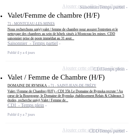
Ajouter cette offre à ma sélection
Saisonnier
Temps partiel
Valet/Femme de chambre (H/F)
71 - MONTCEAU-LES-MINES
Nous recherchons un(e) valet / femme de chambre pour assurer l'entretien et le
nettoyage des chambres au sein de hôtels situés à Montceau les mines. CDD
saisonnier prise de poste immédiat au 31 aout...
Saisonnier - Temps partiel
Publié il y a 4 jours
Ajouter cette offre à ma sélection
CDI
Temps plein
Valet / Femme de Chambre (H/F)
DOMAINE DE RYMSKA -
71 - SAINT-JEAN-DE-TRÉZY
Valet / Femme de Chambre (H/F) - CDI 35h Le Domaine de Rymska recrute ! Au
cœur de la Bourgogne, le Domaine de Rymska, établissement Relais & Châteaux 5
étoiles, recherche un(e) Valet / Femme de...
CDI - Temps plein
Publié il y a 7 jours
Ajouter cette offre à ma sélection
CDD
Temps partiel