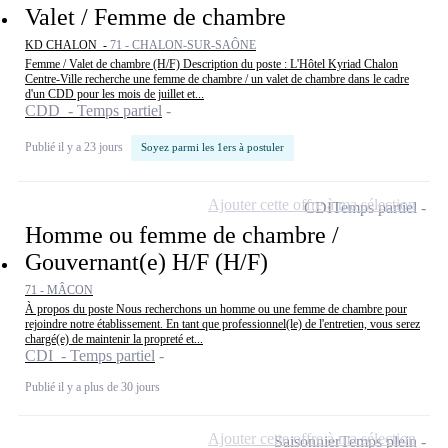
Valet / Femme de chambre
KD CHALON -
71 - CHALON-SUR-SAÔNE
Femme / Valet de chambre (H/F) Description du poste : L'Hôtel Kyriad Chalon
Centre-Ville recherche une femme de chambre / un valet de chambre dans le cadre
d'un CDD pour les mois de juillet et...
CDD - Temps partiel
Publié il y a 23 jours
Soyez parmi les 1ers à postuler
Ajouter cette offre à ma sélection
CDI
Temps partiel
Homme ou femme de chambre /
Gouvernant(e) H/F (H/F)
71 - MÂCON
À propos du poste Nous recherchons un homme ou une femme de chambre pour
rejoindre notre établissement. En tant que professionnel(le) de l'entretien, vous serez
chargé(e) de maintenir la propreté et...
CDI - Temps partiel
Publié il y a plus de 30 jours
Ajouter cette offre à ma sélection
Saisonnier
Temps plein