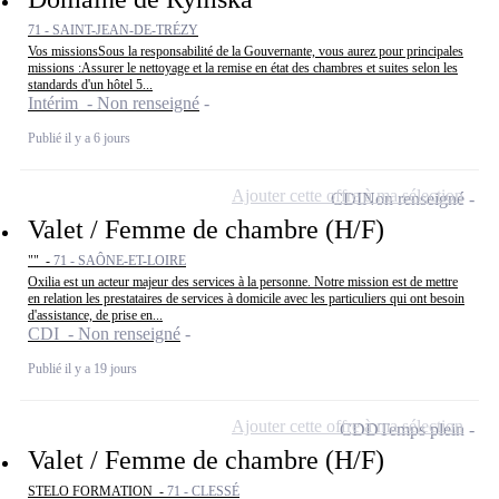
71 - SAINT-JEAN-DE-TRÉZY
Vos missionsSous la responsabilité de la Gouvernante, vous aurez pour principales
missions :Assurer le nettoyage et la remise en état des chambres et suites selon les
standards d'un hôtel 5...
Intérim - Non renseigné
Publié il y a 6 jours
Ajouter cette offre à ma sélection
CDI
Non renseigné
Valet / Femme de chambre (H/F)
"" -
71 - SAÔNE-ET-LOIRE
Oxilia est un acteur majeur des services à la personne. Notre mission est de mettre
en relation les prestataires de services à domicile avec les particuliers qui ont besoin
d'assistance, de prise en...
CDI - Non renseigné
Publié il y a 19 jours
Ajouter cette offre à ma sélection
CDD
Temps plein
Valet / Femme de chambre (H/F)
STELO FORMATION -
71 - CLESSÉ