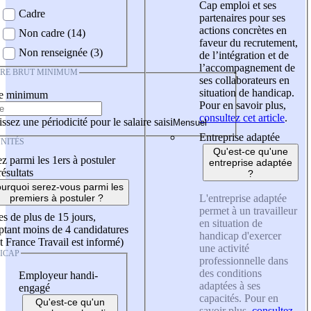
Cap emploi et ses
Cadre
partenaires pour ses
actions concrètes en
Non cadre (14)
faveur du recrutement,
Non renseignée (3)
de l’intégration et de
l’accompagnement de
IRE BRUT MINIMUM
ses collaborateurs en
situation de handicap.
re minimum
Pour en savoir plus,
consultez cet article
.
ssez une périodicité pour le salaire saisi
Entreprise adaptée
NITÉS
Qu'est-ce qu'une
z parmi les 1ers à postuler
entreprise adaptée
résultats
?
urquoi serez-vous parmi les
L'entreprise adaptée
premiers à postuler ?
permet à un travailleur
es de plus de 15 jours,
en situation de
tant moins de 4 candidatures
handicap d'exercer
t France Travail est informé)
une activité
ICAP
professionnelle dans
des conditions
Employeur handi-
adaptées à ses
engagé
capacités. Pour en
Qu'est-ce qu'un
savoir plus,
consultez