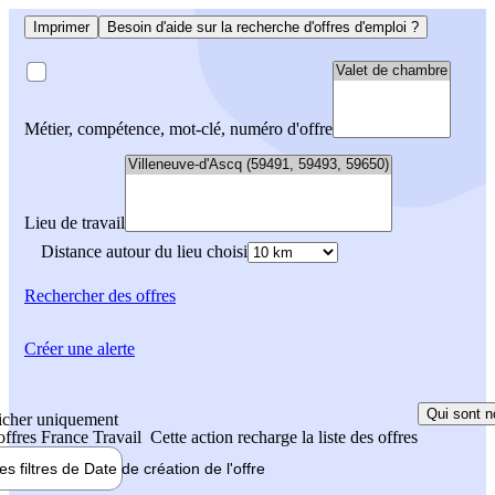
Imprimer
Besoin d'aide sur la recherche d'offres d'emploi ?
Métier, compétence, mot-clé, numéro d'offre
Lieu de travail
Distance autour du lieu choisi
Rechercher
des offres
Créer une alerte
Qui sont n
icher uniquement
 offres France Travail
Cette action recharge la liste des offres
les filtres de
Date de création
de l'offre