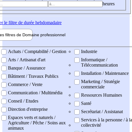
heures
er
le filtre de durée hebdomadaire
les filtres de
Domaine pro
fessionnel
ne professionel
Achats / Comptabilité / Gestion
Industrie
Arts / Artisanat d'art
Informatique /
Télécommunication
Banque / Assurance
Installation / Maintenance
Bâtiment / Travaux Publics
Marketing / Stratégie
Commerce / Vente
commerciale
Communication / Multimédia
Ressources Humaines
Conseil / Etudes
Santé
Direction d'entreprise
Secrétariat / Assistanat
Espaces verts et naturels /
Services à la personne / à l
Agriculture / Pêche / Soins aux
collectivité
animaux