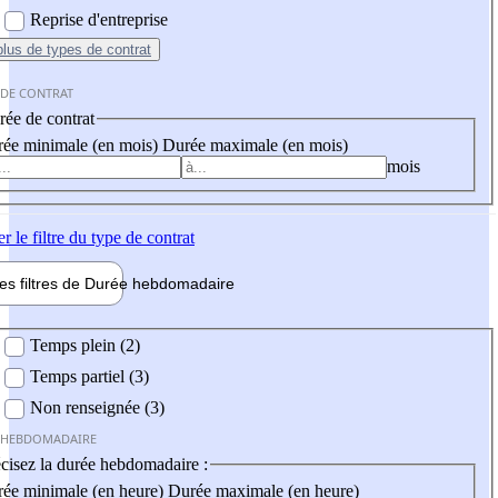
Reprise d'entreprise
plus
de types de contrat
 DE CONTRAT
ée de contrat
ée minimale (en mois)
Durée maximale (en mois)
mois
er
le filtre du type de contrat
les filtres de
Durée hebdo
madaire
 hebdomadaire
Temps plein (2)
Temps partiel (3)
Non renseignée (3)
 HEBDOMADAIRE
cisez la durée hebdomadaire :
ée minimale (en heure)
Durée maximale (en heure)