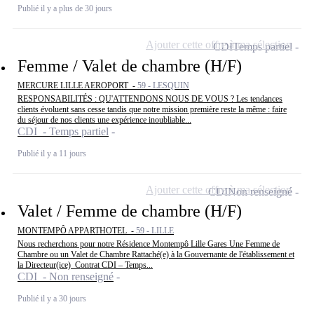
Publié il y a plus de 30 jours
Ajouter cette offre à ma sélection
CDI
Temps partiel
Femme / Valet de chambre (H/F)
MERCURE LILLE AEROPORT -
59 - LESQUIN
RESPONSABILITÉS : QU'ATTENDONS NOUS DE VOUS ? Les tendances
clients évoluent sans cesse tandis que notre mission première reste la même : faire
du séjour de nos clients une expérience inoubliable...
CDI - Temps partiel
Publié il y a 11 jours
Ajouter cette offre à ma sélection
CDI
Non renseigné
Valet / Femme de chambre (H/F)
MONTEMPÔ APPARTHOTEL -
59 - LILLE
Nous recherchons pour notre Résidence Montempô Lille Gares Une Femme de
Chambre ou un Valet de Chambre Rattaché(e) à la Gouvernante de l'établissement et
la Directeur(ice) ️ Contrat CDI – Temps...
CDI - Non renseigné
Publié il y a 30 jours