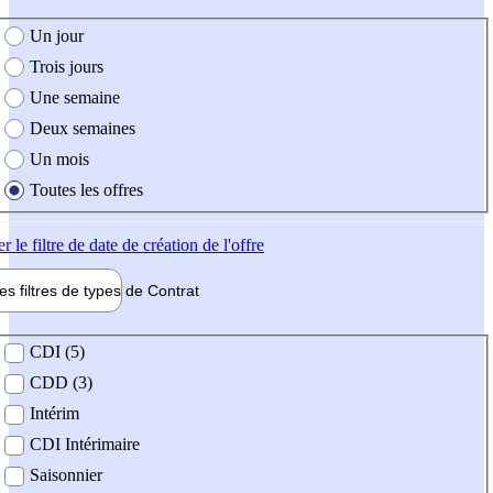
e création de l'offre
Un jour
Trois jours
Une semaine
Deux semaines
Un mois
Toutes les offres
er
le filtre de date de création de l'offre
les filtres de types de
Contrat
de contrat
CDI (5)
CDD (3)
Intérim
CDI Intérimaire
Saisonnier