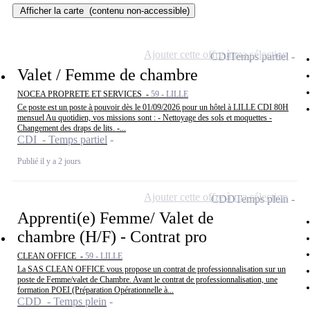
Afficher la carte
(contenu non-accessible)
Ajouter cette offre à ma sélection
CDI
Temps partiel
Valet / Femme de chambre
NOCEA PROPRETE ET SERVICES -
59 - LILLE
Ce poste est un poste à pouvoir dès le 01/09/2026 pour un hôtel à LILLE CDI 80H
mensuel Au quotidien, vos missions sont : - Nettoyage des sols et moquettes -
Changement des draps de lits. -...
CDI - Temps partiel
Publié il y a 2 jours
Ajouter cette offre à ma sélection
CDD
Temps plein
Apprenti(e) Femme/ Valet de
chambre (H/F) - Contrat pro
CLEAN OFFICE -
59 - LILLE
La SAS CLEAN OFFICE vous propose un contrat de professionnalisation sur un
poste de Femme/valet de Chambre. Avant le contrat de professionnalisation, une
formation POEI (Préparation Opérationnelle à...
CDD - Temps plein