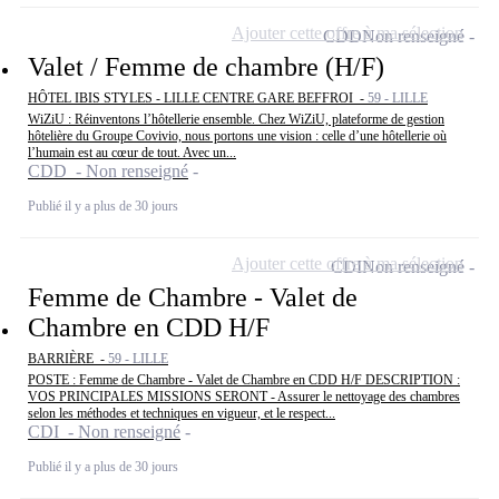
Ajouter cette offre à ma sélection
CDD
Non renseigné
Valet / Femme de chambre (H/F)
HÔTEL IBIS STYLES - LILLE CENTRE GARE BEFFROI -
59 - LILLE
WiZiU : Réinventons l’hôtellerie ensemble. Chez WiZiU, plateforme de gestion
hôtelière du Groupe Covivio, nous portons une vision : celle d’une hôtellerie où
l’humain est au cœur de tout. Avec un...
CDD - Non renseigné
Publié il y a plus de 30 jours
Ajouter cette offre à ma sélection
CDI
Non renseigné
Femme de Chambre - Valet de
Chambre en CDD H/F
BARRIÈRE -
59 - LILLE
POSTE : Femme de Chambre - Valet de Chambre en CDD H/F DESCRIPTION :
VOS PRINCIPALES MISSIONS SERONT - Assurer le nettoyage des chambres
selon les méthodes et techniques en vigueur, et le respect...
CDI - Non renseigné
Publié il y a plus de 30 jours