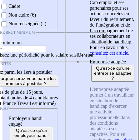
Cap emploi et ses
Cadre
partenaires pour ses
actions concrètes en
Non cadre (6)
faveur du recrutement,
Non renseignée (2)
de l’intégration et de
l’accompagnement de
IRE BRUT MINIMUM
ses collaborateurs en
situation de handicap.
re minimum
Pour en savoir plus,
consultez cet article
.
ssez une périodicité pour le salaire saisi
Entreprise adaptée
NITÉS
Qu'est-ce qu'une
z parmi les 1ers à postuler
entreprise adaptée
?
urquoi serez-vous parmi les
premiers à postuler ?
L'entreprise adaptée
es de plus de 15 jours,
permet à un travailleur
tant moins de 4 candidatures
en situation de
t France Travail est informé)
handicap d'exercer
ICAP
une activité
professionnelle dans
Employeur handi-
des conditions
engagé
adaptées à ses
Qu'est-ce qu'un
capacités. Pour en
employeur handi-
savoir plus,
consultez