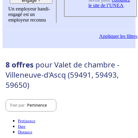
engagé ?
le site de l’UNEA
.
Un employeur handi-
engagé est un
employeur reconnu
Appliquer
les filtres
8 offres
pour Valet de chambre -
Villeneuve-d'Ascq (59491, 59493,
59650)
Trier par
Pertinence
Pertinence
Date
Distance