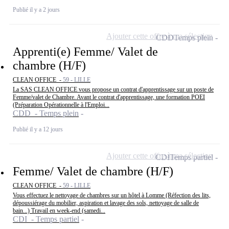
Publié il y a 2 jours
Ajouter cette offre à ma sélection
CDD
Temps plein
Apprenti(e) Femme/ Valet de
chambre (H/F)
CLEAN OFFICE -
59 - LILLE
La SAS CLEAN OFFICE vous propose un contrat d'apprentissage sur un poste de
Femme/valet de Chambre. Avant le contrat d'apprentissage, une formation POEI
(Préparation Opérationnelle à l'Emploi...
CDD - Temps plein
Publié il y a 12 jours
Ajouter cette offre à ma sélection
CDI
Temps partiel
Femme/ Valet de chambre (H/F)
CLEAN OFFICE -
59 - LILLE
Vous effectuez le nettoyage de chambres sur un hôtel à Lomme (Réfection des lits,
dépoussiérage du mobilier, aspiration et lavage des sols, nettoyage de salle de
bain...) Travail en week-end (samedi...
CDI - Temps partiel