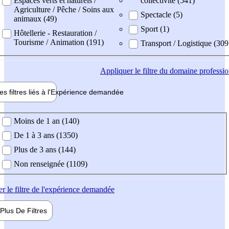
Espaces verts et naturels /
collectivité (541)
Agriculture / Pêche / Soins aux
Spectacle (5)
animaux (49)
Sport (1)
Hôtellerie - Restauration /
Tourisme / Animation (191)
Transport / Logistique (309
Appliquer
le filtre du domaine professi
es filtres liés à l'
Expérience
demandée
ience demandée
Moins de 1 an (140)
De 1 à 3 ans (1350)
Plus de 3 ans (144)
Non renseignée (1109)
er
le filtre de l'expérience demandée
Plus De
Filtres