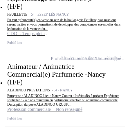
(H/F)
FEUILLETTE -
54 - ESSEY-LÈS-NANCY
En tant qu'apprenti(e) en vente au sein de la boulangerie Feuillette, vos missions
seront variées et vous permettront de développer des compétences essentielles dans
le domaine de la vente et du...
CDD - Temps plein
Publié hier
Ajouter cette offre à ma sélection
Profession commerciale
Non renseigné
Animateur / Animatrice
Commercial(e) Parfumerie -Nancy
(H/F)
ALADINOO PRESTATIONS -
54 - NANCY
Entreprise : ALADINOO Lieu : Nancy Contrat : Intérim dès à présent Expérience
souhaitée : 2 à 5 ans minimum en parfumerie sélective ou animation commerciale
Description du poste ALADINOO GROUP,...
Profession commerciale - Non renseigné
Publié hier