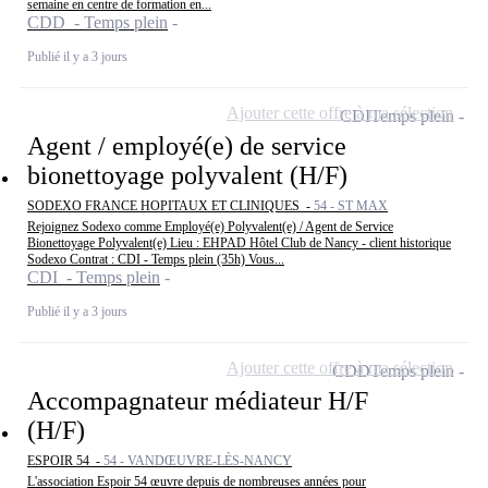
semaine en centre de formation en...
CDD - Temps plein
Publié il y a 3 jours
Ajouter cette offre à ma sélection
CDI
Temps plein
Agent / employé(e) de service
bionettoyage polyvalent (H/F)
SODEXO FRANCE HOPITAUX ET CLINIQUES -
54 - ST MAX
Rejoignez Sodexo comme Employé(e) Polyvalent(e) / Agent de Service
Bionettoyage Polyvalent(e) Lieu : EHPAD Hôtel Club de Nancy - client historique
Sodexo Contrat : CDI - Temps plein (35h) Vous...
CDI - Temps plein
Publié il y a 3 jours
Ajouter cette offre à ma sélection
CDD
Temps plein
Accompagnateur médiateur H/F
(H/F)
ESPOIR 54 -
54 - VANDŒUVRE-LÈS-NANCY
L'association Espoir 54 œuvre depuis de nombreuses années pour