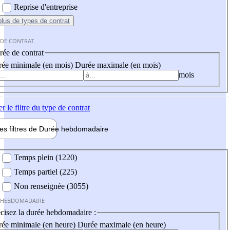
Reprise d'entreprise
plus
de types de contrat
 DE CONTRAT
ée de contrat
ée minimale (en mois)
Durée maximale (en mois)
mois
er
le filtre du type de contrat
les filtres de
Durée hebdo
madaire
 hebdomadaire
Temps plein (1220)
Temps partiel (225)
Non renseignée (3055)
 HEBDOMADAIRE
cisez la durée hebdomadaire :
ée minimale (en heure)
Durée maximale (en heure)