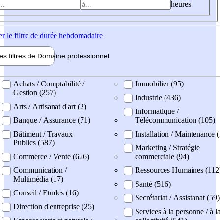
heures
er
le filtre de durée hebdomadaire
les filtres de
Domaine pro
fessionnel
ne professionel
Achats / Comptabilité /
Immobilier (95)
Gestion (257)
Industrie (436)
Arts / Artisanat d'art (2)
Informatique /
Banque / Assurance (71)
Télécommunication (105)
Bâtiment / Travaux
Installation / Maintenance 
Publics (587)
Marketing / Stratégie
Commerce / Vente (626)
commerciale (94)
Communication /
Ressources Humaines (112
Multimédia (17)
Santé (516)
Conseil / Etudes (16)
Secrétariat / Assistanat (59)
Direction d'entreprise (25)
Services à la personne / à l