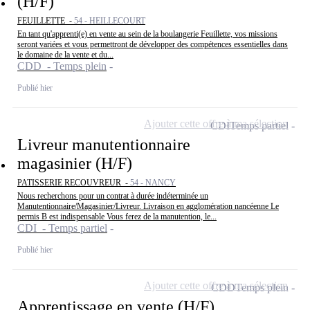
(H/F)
FEUILLETTE -
54 - HEILLECOURT
En tant qu'apprenti(e) en vente au sein de la boulangerie Feuillette, vos missions
seront variées et vous permettront de développer des compétences essentielles dans
le domaine de la vente et du...
CDD - Temps plein
Publié hier
Ajouter cette offre à ma sélection
CDI
Temps partiel
Livreur manutentionnaire
magasinier (H/F)
PATISSERIE RECOUVREUR -
54 - NANCY
Nous recherchons pour un contrat à durée indéterminée un
Manutentionnaire/Magasinier/Livreur. Livraison en agglomération nancéenne Le
permis B est indispensable Vous ferez de la manutention, le...
CDI - Temps partiel
Publié hier
Ajouter cette offre à ma sélection
CDD
Temps plein
Apprentissage en vente (H/F).