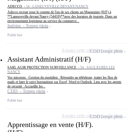
ADECCO -
54 - LANEUVEVILLE-DEVANT-NANCY
Adecco recrute pour le compte de l'un de ses clients un Magasinier (H/F) à
**Laneuveville devant Nancy (54410)**avec des horaires de journée. Dans un
environnement logistique au service du commerce...
Intérim - Temps plein
Publié hier
Ajouter cette offre à ma sélection
CDD
Temps plein
Assistant Administratif (H/F)
SARL AGIR PROTECTION SURVEILLANCE -
54 - SAULXURES LES
NANCY
Vos missions : Gestion du quotidien : Répondre au téléphone, traiter les flux de
mails et faire le suivi bureautique sur Excel, Word et Outlook. Lien avec les agents
de sécurité : Accueillir les...
CDD - Temps plein
Publié hier
Ajouter cette offre à ma sélection
CDD
Temps plein
Apprentissage en vente (H/F).