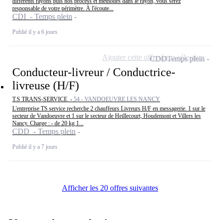
différents rayons puis nos process et méthodes dans le rayon, vous serez
responsable de votre périmètre. À l'écoute...
CDI - Temps plein
Publié il y a 6 jours
Ajouter cette offre à ma sélection
CDD
Temps plein
Conducteur-livreur / Conductrice-
livreuse (H/F)
T.S TRANS-SERVICE -
54 - VANDOEUVRE LES NANCY
L'entreprise TS service recherche 2 chauffeurs Livreurs H/F en messagerie. 1 sur le
secteur de Vandoeuvre et 1 sur le secteur de Heillecourt, Houdemont et Villers les
Nancy. Charge : - de 20 kg 1...
CDD - Temps plein
Publié il y a 7 jours
Afficher les 20 offres suivantes