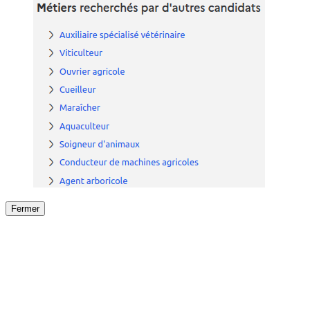
Fermer
Fermer
le détail de l'offre
/
Offre
sur
Offre précéden