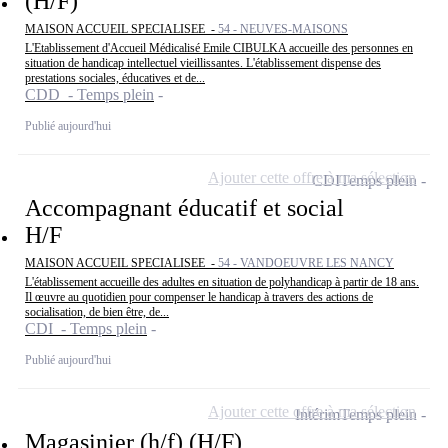
(H/F)
MAISON ACCUEIL SPECIALISEE -
54 - NEUVES-MAISONS
L'Etablissement d'Accueil Médicalisé Emile CIBULKA accueille des personnes en
situation de handicap intellectuel vieillissantes. L'établissement dispense des
prestations sociales, éducatives et de...
CDD - Temps plein
Publié aujourd'hui
Ajouter cette offre à ma sélection
CDI
Temps plein
Accompagnant éducatif et social
H/F
MAISON ACCUEIL SPECIALISEE -
54 - VANDOEUVRE LES NANCY
L'établissement accueille des adultes en situation de polyhandicap à partir de 18 ans.
Il œuvre au quotidien pour compenser le handicap à travers des actions de
socialisation, de bien être, de...
CDI - Temps plein
Publié aujourd'hui
Ajouter cette offre à ma sélection
Intérim
Temps plein
Magasinier (h/f) (H/F)