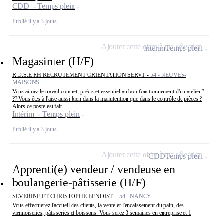
CDD - Temps plein
Publié il y a 3 jours
Ajouter cette offre à ma sélection
Intérim
Temps plein
Magasinier (H/F)
R.O.S.E RH RECRUTEMENT ORIENTATION SERVI -
54 - NEUVES-
MAISONS
Vous aimez le travail concret, précis et essentiel au bon fonctionnement d'un atelier ?
?? Vous êtes à l'aise aussi bien dans la manutention que dans le contrôle de pièces ?
Alors ce poste est fait...
Intérim - Temps plein
Publié il y a 3 jours
Ajouter cette offre à ma sélection
CDD
Temps plein
Apprenti(e) vendeur / vendeuse en
boulangerie-pâtisserie (H/F)
SEVERINE ET CHRISTOPHE BENOIST -
54 - NANCY
Vous effectuerez l'accueil des clients, la vente et l'encaissement du pain, des
viennoiseries, pâtisseries et boissons. Vous serez 3 semaines en entreprise et 1