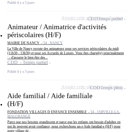
Publié il y a 3 jours
Ajouter cette offre à ma sélection
CDD
Temps partiel
Animateur / Animatrice d'activités
périscolaires (H/F)
MAIRIE DE NANCY -
54 - NANCY
La Ville de Nancy recrute des animateurs pour ses services périscolaires du midi
(11h50 - 13h50) et pour ses Accueils de Loisirs. Vous êtes chargé(e) principalement
: - d'assurer le bien être des...
CDD - Temps partiel
Publié il y a 3 jours
Ajouter cette offre à ma sélection
CDD
Temps plein
Aide familial / Aide familiale
(H/F)
FONDATION VILLAGES D ENFANCE ENSEMBLE -
54 - JARVILLE-LA-
MALGRANGE
Parce que nos besoins grandissent et parce que les enfants ont besoin d'adultes en
qui ils peuvent avoir confiance, nous recherchons un-e Aide familial-e (H/F) pour
notre village de...