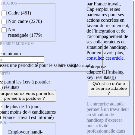
IFICATION
par France travail,
Cap emploi et ses
Cadre (451)
partenaires pour ses
actions concrètes en
Non cadre (2270)
faveur du recrutement,
Non
de l’intégration et de
renseignée (1779)
l’accompagnement de
ses collaborateurs en
IRE BRUT MINIMUM
situation de handicap.
Pour en savoir plus,
re minimum
consultez cet article
.
ssez une périodicité pour le salaire saisi
Entreprise
adaptée (1
[[missing
NITÉS
key: resultats]]
)
z parmi les 1ers à postuler
Qu'est-ce qu'une
1)
résultats
entreprise adaptée
?
urquoi serez-vous parmi les
premiers à postuler ?
L'entreprise adaptée
es de plus de 15 jours,
permet à un travailleur
tant moins de 4 candidatures
en situation de
t France Travail est informé)
handicap d'exercer
ICAP
une activité
professionnelle dans
Employeur handi-