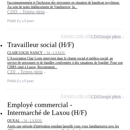
l'accompagnement et l'inclusion des personnes en situation de handicap psychique.
Au sein de notre établissement de Vandoeuvre, la...
CDD - Temps plein
Publié il y a 6 jours
Ajouter cette offre à ma sélection
CDI
Temps plein
Travailleur social (H/F)
CLAIR LOGIS NANCY -
54 - LAXOU
L'Association Clair Logis intervient dans le champ social et médico-social, au
service de personnes et de familles confrontées à des situations de fragilité. Pour son
CHRS situé à Laxou, Recrutement...
CDI - Temps plein
Publié il y a 6 jours
Ajouter cette offre à ma sélection
CDI
Temps plein
Employé commercial -
Intermarché de Laxou (H/F)
OUXAL -
54 - LAXOU
Après une période d'intégration pendant laquelle vous vous familiariserez avec les