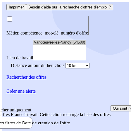
Imprimer
Besoin d'aide sur la recherche d'offres d'emploi ?
Métier, compétence, mot-clé, numéro d'offre
Lieu de travail
Distance autour du lieu choisi
Rechercher
des offres
Créer une alerte
Qui sont n
icher uniquement
 offres France Travail
Cette action recharge la liste des offres
les filtres de
Date de création
de l'offre