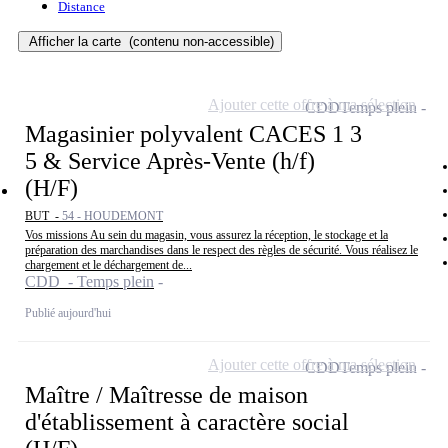
Distance
Afficher la carte
(contenu non-accessible)
Ajouter cette offre à ma sélection
CDD
Temps plein
Magasinier polyvalent CACES 1 3
5 & Service Après-Vente (h/f)
(H/F)
BUT -
54 - HOUDEMONT
Vos missions Au sein du magasin, vous assurez la réception, le stockage et la
préparation des marchandises dans le respect des règles de sécurité. Vous réalisez le
chargement et le déchargement de...
CDD - Temps plein
Publié aujourd'hui
Ajouter cette offre à ma sélection
CDD
Temps plein
Maître / Maîtresse de maison
d'établissement à caractère social