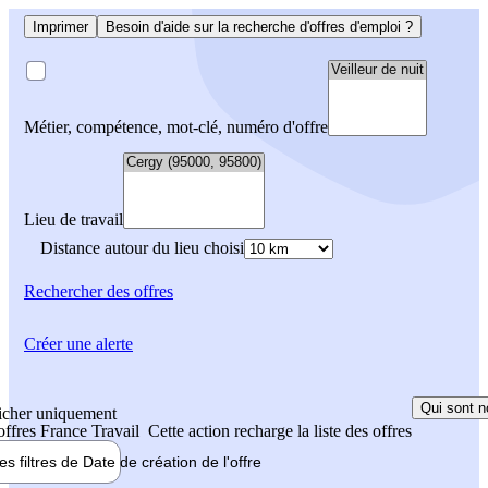
Imprimer
Besoin d'aide sur la recherche d'offres d'emploi ?
Métier, compétence, mot-clé, numéro d'offre
Lieu de travail
Distance autour du lieu choisi
Rechercher
des offres
Créer une alerte
Qui sont n
icher uniquement
 offres France Travail
Cette action recharge la liste des offres
les filtres de
Date de création
de l'offre