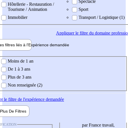
Spectacle
Hôtellerie - Restauration /
Tourisme / Animation
Sport
Immobilier
Transport / Logistique (1)
Appliquer
le filtre du domaine professi
es filtres liés à l'
Expérience
demandée
ience demandée
Moins de 1 an
De 1 à 3 ans
Plus de 3 ans
Non renseignée (2)
er
le filtre de l'expérience demandée
Plus De
Filtres
IFICATION
par France travail,