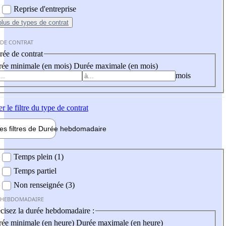
Reprise d'entreprise
plus
de types de contrat
 DE CONTRAT
ée de contrat
ée minimale (en mois)
Durée maximale (en mois)
mois
er
le filtre du type de contrat
les filtres de
Durée hebdo
madaire
 hebdomadaire
Temps plein (1)
Temps partiel
Non renseignée (3)
 HEBDOMADAIRE
cisez la durée hebdomadaire :
ée minimale (en heure)
Durée maximale (en heure)