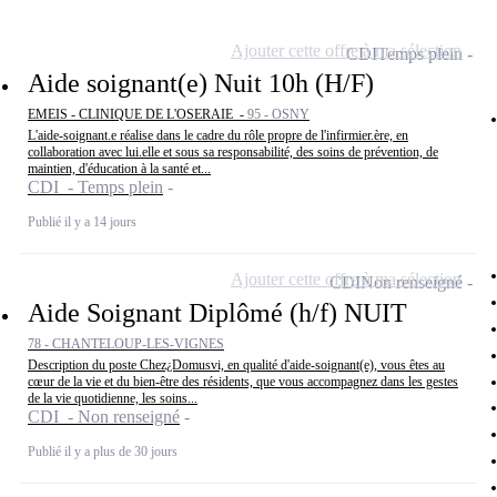
Ajouter cette offre à ma sélection
CDI
Temps plein
Aide soignant(e) Nuit 10h (H/F)
EMEIS - CLINIQUE DE L'OSERAIE -
95 - OSNY
L'aide-soignant.e réalise dans le cadre du rôle propre de l'infirmier.ère, en
collaboration avec lui.elle et sous sa responsabilité, des soins de prévention, de
maintien, d'éducation à la santé et...
CDI - Temps plein
Publié il y a 14 jours
Ajouter cette offre à ma sélection
CDI
Non renseigné
Aide Soignant Diplômé (h/f) NUIT
78 - CHANTELOUP-LES-VIGNES
Description du poste Chez¿Domusvi, en qualité d'aide-soignant(e), vous êtes au
cœur de la vie et du bien-être des résidents, que vous accompagnez dans les gestes
de la vie quotidienne, les soins...
CDI - Non renseigné
Publié il y a plus de 30 jours