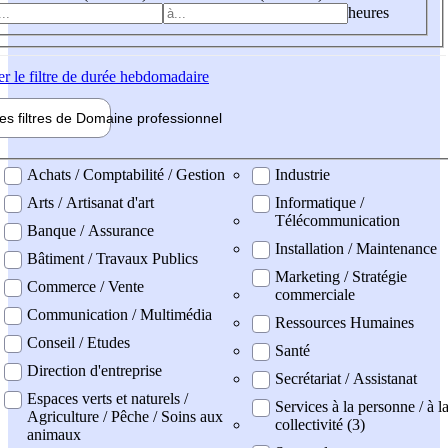
heures
er
le filtre de durée hebdomadaire
les filtres de
Domaine pro
fessionnel
ne professionel
Achats / Comptabilité / Gestion
Industrie
Arts / Artisanat d'art
Informatique /
Télécommunication
Banque / Assurance
Installation / Maintenance
Bâtiment / Travaux Publics
Marketing / Stratégie
Commerce / Vente
commerciale
Communication / Multimédia
Ressources Humaines
Conseil / Etudes
Santé
Direction d'entreprise
Secrétariat / Assistanat
Espaces verts et naturels /
Services à la personne / à l
Agriculture / Pêche / Soins aux
collectivité (3)
animaux