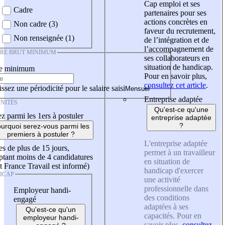
Cap emploi et ses
Cadre
partenaires pour ses
actions concrètes en
Non cadre (3)
faveur du recrutement,
Non renseignée (1)
de l’intégration et de
l’accompagnement de
IRE BRUT MINIMUM
ses collaborateurs en
situation de handicap.
re minimum
Pour en savoir plus,
consultez cet article
.
ssez une périodicité pour le salaire saisi
Entreprise adaptée
NITÉS
Qu'est-ce qu'une
z parmi les 1ers à postuler
entreprise adaptée
?
urquoi serez-vous parmi les
premiers à postuler ?
L'entreprise adaptée
es de plus de 15 jours,
permet à un travailleur
tant moins de 4 candidatures
en situation de
t France Travail est informé)
handicap d'exercer
ICAP
une activité
professionnelle dans
Employeur handi-
des conditions
engagé
adaptées à ses
Qu'est-ce qu'un
capacités. Pour en
employeur handi-
savoir plus,
consultez