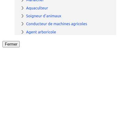
Fermer
Fermer
le détail de l'offre
/
Offre
sur
Offre précéden