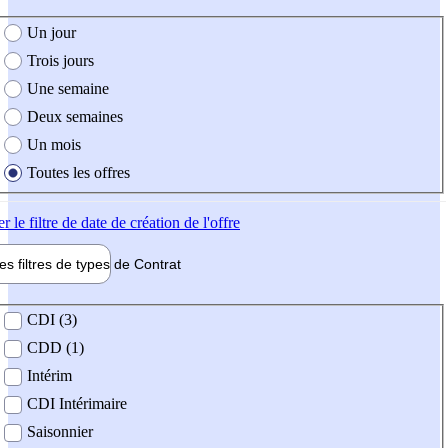
e création de l'offre
Un jour
Trois jours
Une semaine
Deux semaines
Un mois
Toutes les offres
er
le filtre de date de création de l'offre
les filtres de types de
Contrat
de contrat
CDI (3)
CDD (1)
Intérim
CDI Intérimaire
Saisonnier