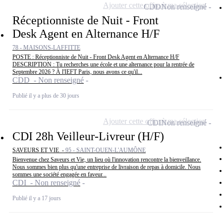
Ajouter cette offre à ma sélection
CDD
Non renseigné
Réceptionniste de Nuit - Front
Desk Agent en Alternance H/F
78 - MAISONS-LAFFITTE
POSTE : Réceptionniste de Nuit - Front Desk Agent en Alternance H/F
DESCRIPTION : Tu recherches une école et une alternance pour la rentrée de
Septembre 2026 ? À l'IEFT Paris, nous avons ce qu'il...
CDD - Non renseigné
Publié il y a plus de 30 jours
Ajouter cette offre à ma sélection
CDI
Non renseigné
CDI 28h Veilleur-Livreur (H/F)
SAVEURS ET VIE -
95 - SAINT-OUEN-L'AUMÔNE
Bienvenue chez Saveurs et Vie, un lieu où l'innovation rencontre la bienveillance.
Nous sommes bien plus qu'une entreprise de livraison de repas à domicile. Nous
sommes une société engagée en faveur...
CDI - Non renseigné
Publié il y a 17 jours