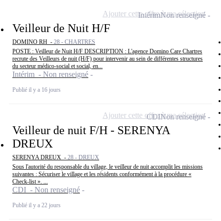
Ajouter cette offre à ma sélection
Intérim
Non renseigné
Veilleur de Nuit H/F
DOMINO RH -
28 - CHARTRES
POSTE : Veilleur de Nuit H/F DESCRIPTION : L'agence Domino Care Chartres
recrute des Veilleurs de nuit (H/F) pour intervenir au sein de différentes structures
du secteur médico-social et social, en...
Intérim - Non renseigné
Publié il y a 16 jours
Ajouter cette offre à ma sélection
CDI
Non renseigné
Veilleur de nuit F/H - SERENYA
DREUX
SERENYA DREUX -
28 - DREUX
Sous l'autorité du responsable du village, le veilleur de nuit accomplit les missions
suivantes : Sécuriser le village et les résidents conformément à la procédure «
Check-list ». ...
CDI - Non renseigné
Publié il y a 22 jours