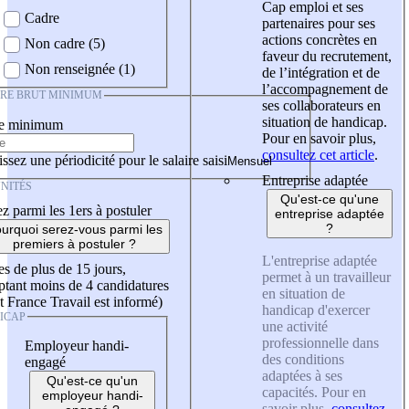
Cap emploi et ses
Cadre
partenaires pour ses
actions concrètes en
Non cadre (5)
faveur du recrutement,
Non renseignée (1)
de l’intégration et de
l’accompagnement de
IRE BRUT MINIMUM
ses collaborateurs en
situation de handicap.
re minimum
Pour en savoir plus,
consultez cet article
.
ssez une périodicité pour le salaire saisi
Entreprise adaptée
NITÉS
Qu'est-ce qu'une
z parmi les 1ers à postuler
entreprise adaptée
?
urquoi serez-vous parmi les
premiers à postuler ?
L'entreprise adaptée
es de plus de 15 jours,
permet à un travailleur
tant moins de 4 candidatures
en situation de
t France Travail est informé)
handicap d'exercer
ICAP
une activité
professionnelle dans
Employeur handi-
des conditions
engagé
adaptées à ses
Qu'est-ce qu'un
capacités. Pour en
employeur handi-
savoir plus,
consultez