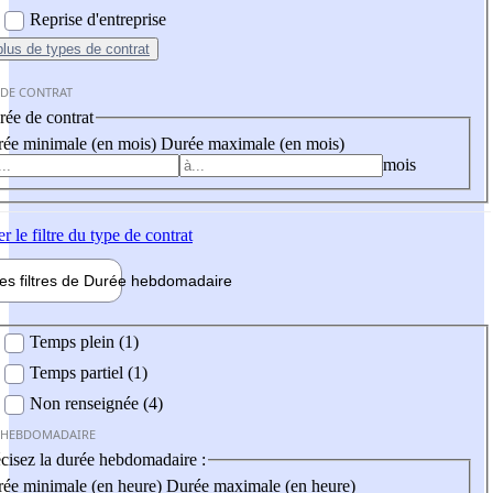
Reprise d'entreprise
plus
de types de contrat
 DE CONTRAT
ée de contrat
ée minimale (en mois)
Durée maximale (en mois)
mois
er
le filtre du type de contrat
les filtres de
Durée hebdo
madaire
 hebdomadaire
Temps plein (1)
Temps partiel (1)
Non renseignée (4)
 HEBDOMADAIRE
cisez la durée hebdomadaire :
ée minimale (en heure)
Durée maximale (en heure)