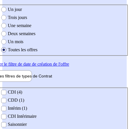
e création de l'offre
Un jour
Trois jours
Une semaine
Deux semaines
Un mois
Toutes les offres
er
le filtre de date de création de l'offre
les filtres de types de
Contrat
de contrat
CDI (4)
CDD (1)
Intérim (1)
CDI Intérimaire
Saisonnier