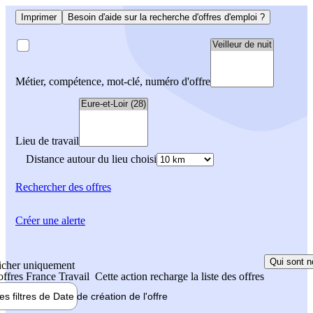
Imprimer
Besoin d'aide sur la recherche d'offres d'emploi ?
Métier, compétence, mot-clé, numéro d'offre
Lieu de travail
Distance autour du lieu choisi
Rechercher
des offres
Créer une alerte
Qui sont n
icher uniquement
 offres France Travail
Cette action recharge la liste des offres
les filtres de
Date de création
de l'offre