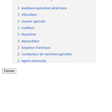
Fermer
Fermer
le détail de l'offre
/
Offre
sur
Offre précéden