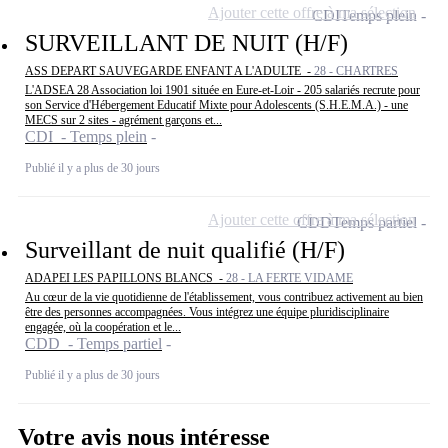
Ajouter cette offre à ma sélection
CDI
Temps plein
SURVEILLANT DE NUIT (H/F)
ASS DEPART SAUVEGARDE ENFANT A L'ADULTE -
28 - CHARTRES
L'ADSEA 28 Association loi 1901 située en Eure-et-Loir - 205 salariés recrute pour
son Service d'Hébergement Educatif Mixte pour Adolescents (S.H.E.M.A.) - une
MECS sur 2 sites - agrément garçons et...
CDI - Temps plein
Publié il y a plus de 30 jours
Ajouter cette offre à ma sélection
CDD
Temps partiel
Surveillant de nuit qualifié (H/F)
ADAPEI LES PAPILLONS BLANCS -
28 - LA FERTE VIDAME
Au cœur de la vie quotidienne de l'établissement, vous contribuez activement au bien
être des personnes accompagnées. Vous intégrez une équipe pluridisciplinaire
engagée, où la coopération et le...
CDD - Temps partiel
Publié il y a plus de 30 jours
Votre avis nous intéresse