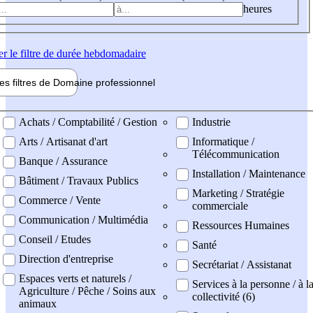
heures
er
le filtre de durée hebdomadaire
les filtres de
Domaine pro
fessionnel
ne professionel
Achats / Comptabilité / Gestion
Industrie
Arts / Artisanat d'art
Informatique /
Télécommunication
Banque / Assurance
Installation / Maintenance
Bâtiment / Travaux Publics
Marketing / Stratégie
Commerce / Vente
commerciale
Communication / Multimédia
Ressources Humaines
Conseil / Etudes
Santé
Direction d'entreprise
Secrétariat / Assistanat
Espaces verts et naturels /
Services à la personne / à l
Agriculture / Pêche / Soins aux
collectivité (6)
animaux