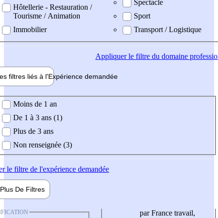
Spectacle
Hôtellerie - Restauration /
Tourisme / Animation
Sport
Immobilier
Transport / Logistique
Appliquer
le filtre du domaine professi
es filtres liés à l'
Expérience
demandée
ience demandée
Moins de 1 an
De 1 à 3 ans (1)
Plus de 3 ans
Non renseignée (3)
er
le filtre de l'expérience demandée
Plus De
Filtres
IFICATION
par France travail,