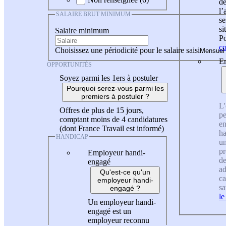
de
l
SALAIRE BRUT MINIMUM
se
si
Salaire minimum
Po
co
Choisissez une périodicité pour le salaire saisi
En
OPPORTUNITÉS
Soyez parmi les 1ers à postuler
Pourquoi serez-vous parmi les
premiers à postuler ?
L'
Offres de plus de 15 jours,
pe
comptant moins de 4 candidatures
en
(dont France Travail est informé)
ha
HANDICAP
un
pr
Employeur handi-
de
engagé
ad
Qu'est-ce qu'un
ca
employeur handi-
sa
engagé ?
le
Un employeur handi-
engagé est un
employeur reconnu