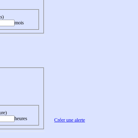
s)
mois
ure)
heures
Créer une alerte