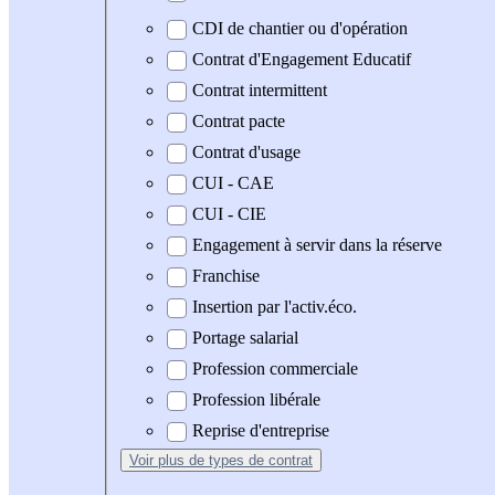
CDI de chantier ou d'opération
Contrat d'Engagement Educatif
Contrat intermittent
Contrat pacte
Contrat d'usage
CUI - CAE
CUI - CIE
Engagement à servir dans la réserve
Franchise
Insertion par l'activ.éco.
Portage salarial
Profession commerciale
Profession libérale
Reprise d'entreprise
Voir plus
de types de contrat