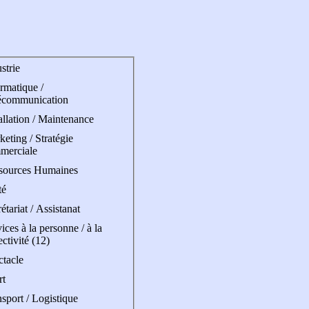
strie
rmatique /
écommunication
allation / Maintenance
eting / Stratégie
merciale
sources Humaines
té
étariat / Assistanat
ices à la personne / à la
ectivité (12)
ctacle
rt
sport / Logistique