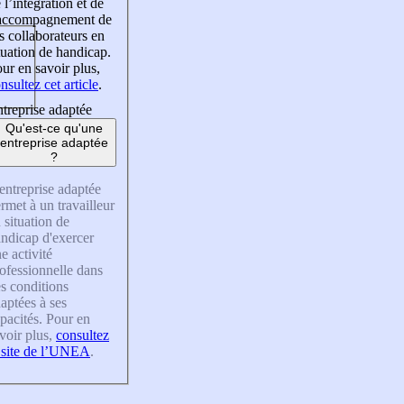
 l’intégration et de
’accompagnement de
s collaborateurs en
tuation de handicap.
ur en savoir plus,
nsultez cet article
.
treprise adaptée
Qu'est-ce qu'une
entreprise adaptée
?
entreprise adaptée
rmet à un travailleur
 situation de
ndicap d'exercer
e activité
ofessionnelle dans
s conditions
aptées à ses
pacités. Pour en
voir plus,
consultez
 site de l’UNEA
.