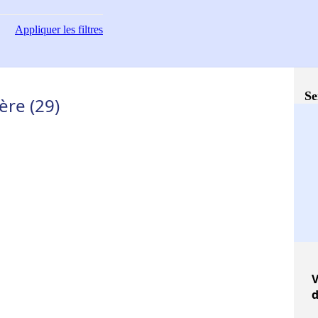
Appliquer
les filtres
Se
tère (29)
V
d