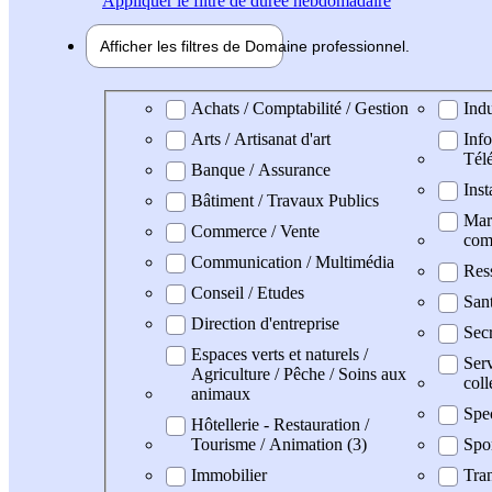
Appliquer
le filtre de durée hebdomadaire
Afficher les filtres de
Domaine pro
fessionnel
Domaine professionel
Achats / Comptabilité / Gestion
Indu
Arts / Artisanat d'art
Info
Tél
Banque / Assurance
Inst
Bâtiment / Travaux Publics
Mark
Commerce / Vente
com
Communication / Multimédia
Res
Conseil / Etudes
San
Direction d'entreprise
Secr
Espaces verts et naturels /
Serv
Agriculture / Pêche / Soins aux
coll
animaux
Spe
Hôtellerie - Restauration /
Tourisme / Animation (3)
Spo
Immobilier
Tran