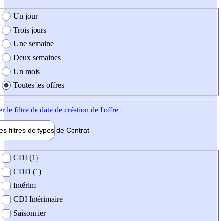
e création de l'offre
Un jour
Trois jours
Une semaine
Deux semaines
Un mois
Toutes les offres
er
le filtre de date de création de l'offre
les filtres de types de
Contrat
de contrat
CDI (1)
CDD (1)
Intérim
CDI Intérimaire
Saisonnier