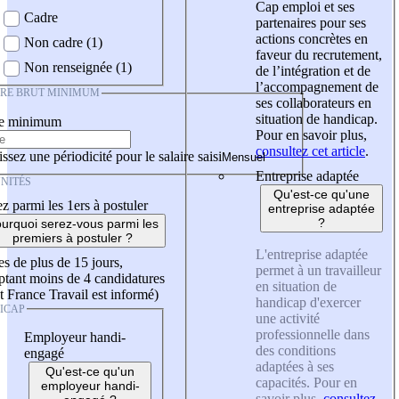
Cap emploi et ses
Cadre
partenaires pour ses
actions concrètes en
Non cadre (1)
faveur du recrutement,
Non renseignée (1)
de l’intégration et de
l’accompagnement de
IRE BRUT MINIMUM
ses collaborateurs en
situation de handicap.
re minimum
Pour en savoir plus,
consultez cet article
.
ssez une périodicité pour le salaire saisi
Entreprise adaptée
NITÉS
Qu'est-ce qu'une
z parmi les 1ers à postuler
entreprise adaptée
?
urquoi serez-vous parmi les
premiers à postuler ?
L'entreprise adaptée
es de plus de 15 jours,
permet à un travailleur
tant moins de 4 candidatures
en situation de
t France Travail est informé)
handicap d'exercer
ICAP
une activité
professionnelle dans
Employeur handi-
des conditions
engagé
adaptées à ses
Qu'est-ce qu'un
capacités. Pour en
employeur handi-
savoir plus,
consultez