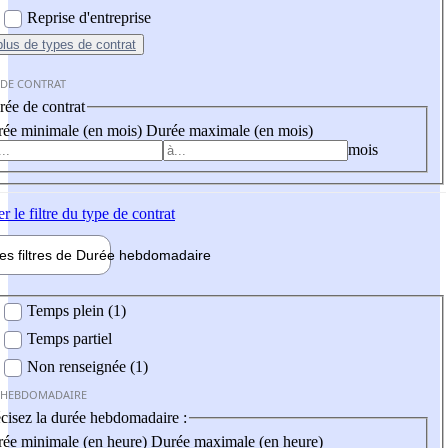
Reprise d'entreprise
plus
de types de contrat
 DE CONTRAT
ée de contrat
ée minimale (en mois)
Durée maximale (en mois)
mois
er
le filtre du type de contrat
les filtres de
Durée hebdo
madaire
 hebdomadaire
Temps plein (1)
Temps partiel
Non renseignée (1)
 HEBDOMADAIRE
cisez la durée hebdomadaire :
ée minimale (en heure)
Durée maximale (en heure)