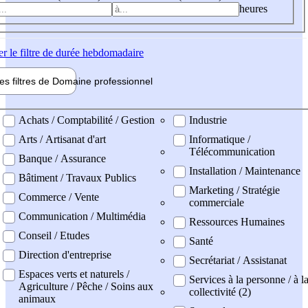
heures
er
le filtre de durée hebdomadaire
les filtres de
Domaine pro
fessionnel
ne professionel
Achats / Comptabilité / Gestion
Industrie
Arts / Artisanat d'art
Informatique /
Télécommunication
Banque / Assurance
Installation / Maintenance
Bâtiment / Travaux Publics
Marketing / Stratégie
Commerce / Vente
commerciale
Communication / Multimédia
Ressources Humaines
Conseil / Etudes
Santé
Direction d'entreprise
Secrétariat / Assistanat
Espaces verts et naturels /
Services à la personne / à l
Agriculture / Pêche / Soins aux
collectivité (2)
animaux