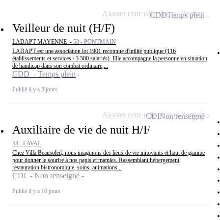
Ajouter cette offre à ma sélection
CDD
Temps plein
Veilleur de nuit (H/F)
LADAPT MAYENNE -
53 - PONTMAIN
LADAPT est une association loi 1901 reconnue d'utilité publique (116
établissements et services / 3 500 salariés). Elle accompagne la personne en situation
de handicap dans son combat ordinaire,...
CDD - Temps plein
Publié il y a 3 jours
Ajouter cette offre à ma sélection
CDI
Non renseigné
Auxiliaire de vie de nuit H/F
53 - LAVAL
Chez Villa Beausoleil, nous imaginons des lieux de vie innovants et haut de gamme
pour donner le sourire à nos papis et mamies. Rassemblant hébergement,
restauration bistronomique, soins, animations...
CDI - Non renseigné
Publié il y a 10 jours