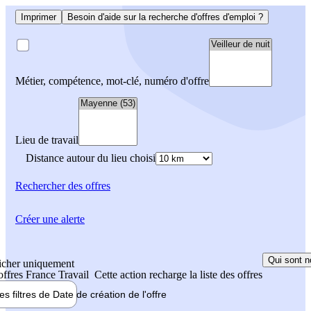
Imprimer
Besoin d'aide sur la recherche d'offres d'emploi ?
Métier, compétence, mot-clé, numéro d'offre
Lieu de travail
Distance autour du lieu choisi
Rechercher
des offres
Créer une alerte
Qui sont n
icher uniquement
 offres France Travail
Cette action recharge la liste des offres
les filtres de
Date de création
de l'offre