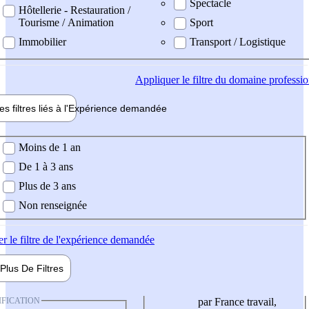
Spectacle
Hôtellerie - Restauration /
Tourisme / Animation
Sport
Immobilier
Transport / Logistique
Appliquer
le filtre du domaine professi
es filtres liés à l'
Expérience
demandée
ience demandée
Moins de 1 an
De 1 à 3 ans
Plus de 3 ans
Non renseignée
er
le filtre de l'expérience demandée
Plus De
Filtres
IFICATION
par France travail,