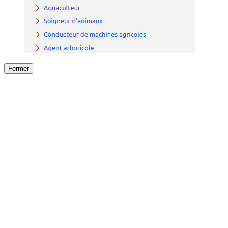
Fermer
Fermer
le détail de l'offre
/
Offre
sur
Offre précéden