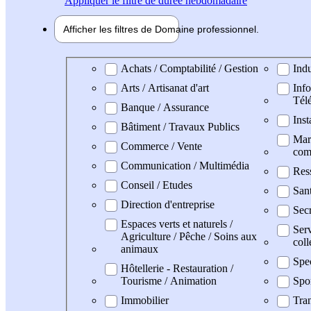
Appliquer
le filtre de durée hebdomadaire
Afficher les filtres de
Domaine pro
fessionnel
Domaine professionel
Achats / Comptabilité / Gestion
Indu
Arts / Artisanat d'art
Info
Tél
Banque / Assurance
Inst
Bâtiment / Travaux Publics
Mark
Commerce / Vente
com
Communication / Multimédia
Res
Conseil / Etudes
San
Direction d'entreprise
Secr
Espaces verts et naturels /
Serv
Agriculture / Pêche / Soins aux
coll
animaux
Spe
Hôtellerie - Restauration /
Tourisme / Animation
Spo
Immobilier
Tran