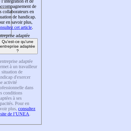
 l’intégration et de
’accompagnement de
s collaborateurs en
tuation de handicap.
ur en savoir plus,
nsultez cet article
.
treprise adaptée
Qu'est-ce qu'une
entreprise adaptée
?
entreprise adaptée
rmet à un travailleur
 situation de
ndicap d'exercer
e activité
ofessionnelle dans
s conditions
aptées à ses
pacités. Pour en
voir plus,
consultez
 site de l’UNEA
.