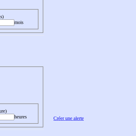
s)
mois
ure)
heures
Créer une alerte