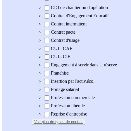
CDI de chantier ou d'opération
Contrat d'Engagement Educatif
Contrat intermittent
Contrat pacte
Contrat d'usage
CUI - CAE
CUI - CIE
Engagement à servir dans la réserve
Franchise
Insertion par l'activ.éco.
Portage salarial
Profession commerciale
Profession libérale
Reprise d'entreprise
Voir plus
de types de contrat