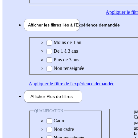
Appliquer
le fil
Afficher les filtres liés à l'
Expérience
demandée
Expérience demandée
Moins de 1 an
De 1 à 3 ans
Plus de 3 ans
Non renseignée
Appliquer
le filtre de l'expérience demandée
Afficher
Plus de
filtres
QUALIFICATION
pa
Ca
Cadre
pa
ac
Non cadre
fa
Non renseignée