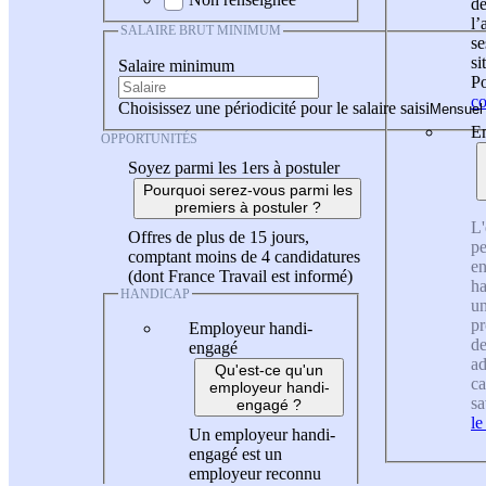
de
l
SALAIRE BRUT MINIMUM
se
si
Salaire minimum
Po
co
Choisissez une périodicité pour le salaire saisi
En
OPPORTUNITÉS
Soyez parmi les 1ers à postuler
Pourquoi serez-vous parmi les
premiers à postuler ?
L'
Offres de plus de 15 jours,
pe
comptant moins de 4 candidatures
en
(dont France Travail est informé)
ha
HANDICAP
un
pr
Employeur handi-
de
engagé
ad
Qu'est-ce qu'un
ca
employeur handi-
sa
engagé ?
le
Un employeur handi-
engagé est un
employeur reconnu