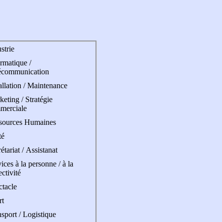
strie
rmatique /
écommunication
allation / Maintenance
eting / Stratégie
merciale
sources Humaines
té
étariat / Assistanat
ices à la personne / à la
ectivité
ctacle
rt
sport / Logistique