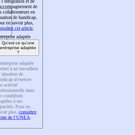
 l’intégration et de
’accompagnement de
s collaborateurs en
tuation de handicap.
ur en savoir plus,
nsultez cet article
.
treprise adaptée
Qu'est-ce qu'une
entreprise adaptée
?
entreprise adaptée
rmet à un travailleur
 situation de
ndicap d'exercer
e activité
ofessionnelle dans
s conditions
aptées à ses
pacités. Pour en
voir plus,
consultez
 site de l’UNEA
.