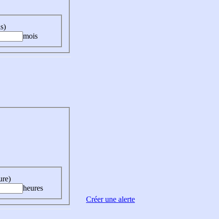
s)
mois
ure)
heures
Créer une alerte