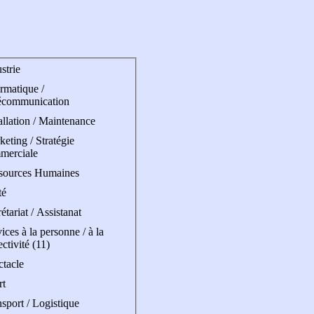
strie
rmatique /
écommunication
allation / Maintenance
eting / Stratégie
merciale
sources Humaines
té
étariat / Assistanat
ices à la personne / à la
ectivité (11)
ctacle
rt
sport / Logistique