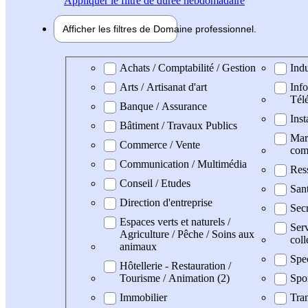
Appliquer
le filtre de durée hebdomadaire
Afficher les filtres de
Domaine pro
fessionnel
Domaine professionel
Achats / Comptabilité / Gestion
Indu
Arts / Artisanat d'art
Info
Tél
Banque / Assurance
Inst
Bâtiment / Travaux Publics
Mark
Commerce / Vente
com
Communication / Multimédia
Res
Conseil / Etudes
San
Direction d'entreprise
Secr
Espaces verts et naturels /
Serv
Agriculture / Pêche / Soins aux
coll
animaux
Spe
Hôtellerie - Restauration /
Tourisme / Animation (2)
Spo
Immobilier
Tran