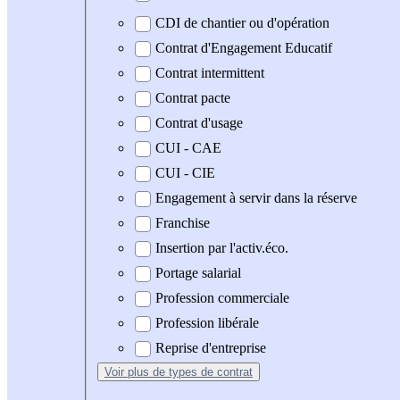
CDI de chantier ou d'opération
Contrat d'Engagement Educatif
Contrat intermittent
Contrat pacte
Contrat d'usage
CUI - CAE
CUI - CIE
Engagement à servir dans la réserve
Franchise
Insertion par l'activ.éco.
Portage salarial
Profession commerciale
Profession libérale
Reprise d'entreprise
Voir plus
de types de contrat