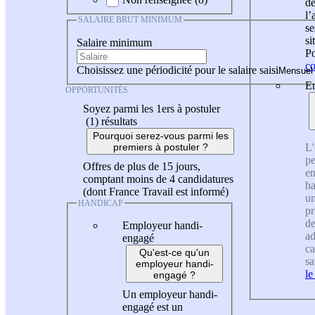
de
l
SALAIRE BRUT MINIMUM
se
si
Salaire minimum
Po
co
Choisissez une périodicité pour le salaire saisi
En
OPPORTUNITÉS
Soyez parmi les 1ers à postuler
(1)
résultats
Pourquoi serez-vous parmi les
L'
premiers à postuler ?
pe
Offres de plus de 15 jours,
en
comptant moins de 4 candidatures
ha
(dont France Travail est informé)
un
HANDICAP
pr
de
Employeur handi-
ad
engagé
ca
Qu'est-ce qu'un
sa
employeur handi-
le
engagé ?
Un employeur handi-
engagé est un