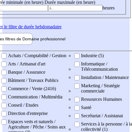
ée minimale (en heure)
Durée maximale (en heure)
heures
er
le filtre de durée hebdomadaire
les filtres de
Domaine pro
fessionnel
ne professionel
Achats / Comptabilité / Gestion
Industrie (5)
Arts / Artisanat d'art
Informatique /
Télécommunication
Banque / Assurance
Installation / Maintenance
Bâtiment / Travaux Publics
Marketing / Stratégie
Commerce / Vente (2416)
commerciale
Communication / Multimédia
Ressources Humaines
Conseil / Etudes
Santé
Direction d'entreprise
Secrétariat / Assistanat
Espaces verts et naturels /
Services à la personne / à l
Agriculture / Pêche / Soins aux
collectivité (1)