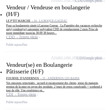
CDD
Temps plein
Vendeur / Vendeuse en boulangerie
(H/F)
LE P'TIT MARCHE -
24 - LA ROQUE-GAGEAC
Pour sa boulangerie située à Laroque Gageac , La Panetière des vacances recherche
un(e) vendeur(se) saisonnier polyvalent CDD de remplacement 2 mois Prise de
poste immédiate jusqu'au 30.09 38 heures...
CDD - Temps plein
Publié aujourd'hui
Ajouter cette offre à ma sélection
CDI
Temps plein
Vendeur(se) en Boulangerie
Pâtisserie (H/F)
FOURNIL D'ANDERNOS -
33 - ANDERNOS LES BAINS
Vos missions principales : accueil et encaissement des clients, tenue du magasin,
gestion de la mise en rayon des produits. 2 jours de repos consécutifs + weekend à
tour de rôle. Une expérience en...
CDI - Temps plein
Publié aujourd'hui