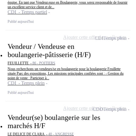
équipe. En tant que Vendeur.euse en Boulangerie, vous serez responsable de fournir
un excellent service client et de...
CDI - Temps partiel
Publié aujourd'hui
Ajouter cette offre à ma sélection
CDI
Temps plein
Vendeur / Vendeuse en
boulangerie-pâtisserie (H/F)
FEUILLETTE -
86 - POITIERS
Nous recherchons un vendeurs/se en boulangerie pour la boulangerie Feuillette
située Parc des expositions, Les missions principales confiées sont : - Gestion du
point de vente : Participer à...
CDI - Temps plein
Publié aujourd'hui
Ajouter cette offre à ma sélection
CDD
Temps plein
Vendeur(se) boulangerie sur les
marchés H/F
LE DELICE DE CLARA -
40 - ANGRESSE