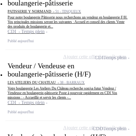
boulangerie-pâtisserie
PATISSERIE Y NORMAND -
51 - TINQUEUX
Pour notre boulangerie Pâtisserie nous recherchons un vendeur en boulangerie F/H.
Vos principales missions seront les suivantes : Accueil et conseil des clients Vente
des produits de boulangerie et...
CDI - Temps plein
Publié aujourd'hui
Ajouter cette offre à ma sélection
CDI
Temps plein
Vendeur / Vendeuse en
boulangerie-pâtisserie (H/F)
LES ATELIERS DU CHATEAU -
38 - BARRAUX
Votre boulangerie Les Ateliers Du Château recherche son/sa futur Vendeur /
Vendeuse en boulangerie-pâtisserie Poste à pourvoir rapidement en CDI Vos
missions : - Accueillir et servir les clients -...
CDI - Temps plein
Publié aujourd'hui
Ajouter cette offre à ma sélection
CDD
Temps plein