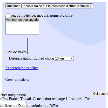
Imprimer
Besoin d'aide sur la recherche d'offres d'emploi ?
Métier, compétence, mot-clé, numéro d'offre
Lieu de travail
Distance autour du lieu choisi
Rechercher
des offres
Créer une alerte
Qui sont n
icher uniquement
 offres France Travail
Cette action recharge la liste des offres
les filtres de
Date de création
de l'offre