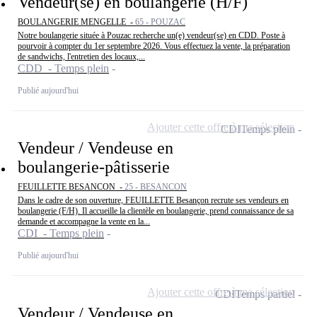
Vendeur(se) en boulangerie (H/F)
BOULANGERIE MENGELLE -
65 - POUZAC
Notre boulangerie située à Pouzac recherche un(e) vendeur(se) en CDD. Poste à
pourvoir à compter du 1er septembre 2026. Vous effectuez la vente, la préparation
de sandwichs, l'entretien des locaux,...
CDD - Temps plein
Publié aujourd'hui
Ajouter cette offre à ma sélection
CDI
Temps plein
Vendeur / Vendeuse en
boulangerie-pâtisserie
FEUILLETTE BESANCON -
25 - BESANCON
Dans le cadre de son ouverture, FEUILLETTE Besançon recrute ses vendeurs en
boulangerie (F/H). Il accueille la clientèle en boulangerie, prend connaissance de sa
demande et accompagne la vente en la...
CDI - Temps plein
Publié aujourd'hui
Ajouter cette offre à ma sélection
CDI
Temps partiel
Vendeur / Vendeuse en