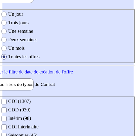
e création de l'offre
Un jour
Trois jours
Une semaine
Deux semaines
Un mois
Toutes les offres
er
le filtre de date de création de l'offre
les filtres de types de
Contrat
de contrat
CDI (1307)
CDD (939)
Intérim (98)
CDI Intérimaire
Saisonnier (45)