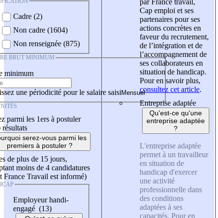
IFICATION
par France travail,
Cap emploi et ses
Cadre (2)
partenaires pour ses
actions concrètes en
Non cadre (1604)
faveur du recrutement,
Non renseignée (875)
de l’intégration et de
l’accompagnement de
IRE BRUT MINIMUM
ses collaborateurs en
situation de handicap.
re minimum
Pour en savoir plus,
consultez cet article
.
ssez une périodicité pour le salaire saisi
Entreprise adaptée
NITÉS
Qu'est-ce qu'une
z parmi les 1ers à postuler
entreprise adaptée
)
résultats
?
urquoi serez-vous parmi les
L'entreprise adaptée
premiers à postuler ?
permet à un travailleur
es de plus de 15 jours,
en situation de
tant moins de 4 candidatures
handicap d'exercer
t France Travail est informé)
une activité
ICAP
professionnelle dans
des conditions
Employeur handi-
adaptées à ses
engagé (13)
capacités. Pour en