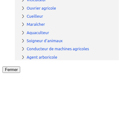
Fermer
Fermer
le détail de l'offre
/
Offre
sur
Offre précéden