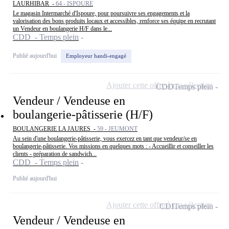
LAURHIBAR -
64 - ISPOURE
Le magasin Intermarché d'Ispoure, pour poursuivre ses engagements et la
valorisation des bons produits locaux et accessibles, renforce ses équipe en recrutant
un Vendeur en boulangerie H/F dans le...
CDD - Temps plein
Publié aujourd'hui
Employeur handi-engagé
Ajouter cette offre à ma sélection
CDD
Temps plein
Vendeur / Vendeuse en
boulangerie-pâtisserie (H/F)
BOULANGERIE LA JAURES -
59 - JEUMONT
Au sein d'une boulangerie-pâtisserie, vous exercez en tant que vendeur/se en
boulangerie-pâtisserie. Vos missions en quelques mots : - Accueillir et conseiller les
clients - préparation de sandwich...
CDD - Temps plein
Publié aujourd'hui
Ajouter cette offre à ma sélection
CDI
Temps plein
Vendeur / Vendeuse en