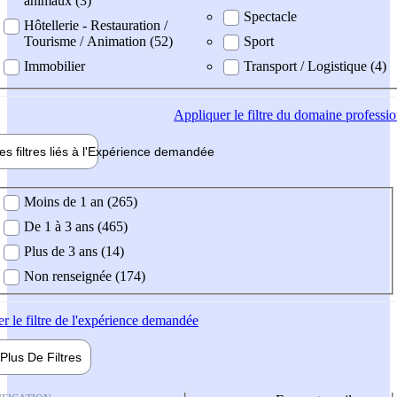
animaux (3)
Spectacle
Hôtellerie - Restauration /
Tourisme / Animation (52)
Sport
Immobilier
Transport / Logistique (4)
Appliquer
le filtre du domaine professi
es filtres liés à l'
Expérience
demandée
ience demandée
Moins de 1 an (265)
De 1 à 3 ans (465)
Plus de 3 ans (14)
Non renseignée (174)
er
le filtre de l'expérience demandée
Plus De
Filtres