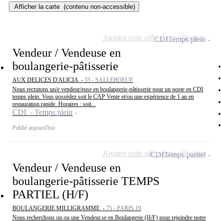
Afficher la carte
(contenu non-accessible)
Ajouter cette offre à ma sélection
CDI
Temps plein
Vendeur / Vendeuse en
boulangerie-pâtisserie
AUX DELICES D'ALICIA -
33 - SALLEBOEUF
Nous recrutons un/e vendeur/euse en boulangerie-pâtisserie pour un poste en CDI
temps plein. Vous possédez soit le CAP Vente et/ou une expérience de 1 an en
restauration rapide. Horaires : soit...
CDI - Temps plein
Publié aujourd'hui
Ajouter cette offre à ma sélection
CDI
Temps partiel
Vendeur / Vendeuse en
boulangerie-pâtisserie TEMPS
PARTIEL (H/F)
BOULANGERIE MILLIGRAMME -
75 - PARIS 19
Nous recherchons un ou une Vendeur.se en Boulangerie (H/F) pour rejoindre notre