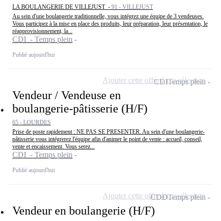
LA BOULANGERIE DE VILLEJUST -
91 - VILLEJUST
Au sein d'une boulangerie traditionnelle, vous intégrez une équipe de 3 vendeuses.
Vous participez à la mise en place des produits, leur préparation, leur présentation, le
réapprovisionnement, la...
CDI - Temps plein
Publié aujourd'hui
Ajouter cette offre à ma sélection
CDI
Temps plein
Vendeur / Vendeuse en
boulangerie-pâtisserie (H/F)
65 - LOURDES
Prise de poste rapidement : NE PAS SE PRESENTER. Au sein d'une boulangerie-
pâtisserie vous intégrerez l'équipe afin d'animer le point de vente : accueil, conseil,
vente et encaissement. Vous serez...
CDI - Temps plein
Publié aujourd'hui
Ajouter cette offre à ma sélection
CDD
Temps plein
Vendeur en boulangerie (H/F)