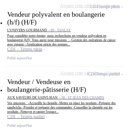
Ajouter cette offre à ma sélection
CDI
Temps plein
Vendeur polyvalent en boulangerie
(h/f) (H/F)
L'UNIVERS GOURMAND -
89 - TANLAY
Pour compléter notre équipe, nous recherchons un vendeur polyvalent en
boulangerie (h/f). Vous aurez pour missions : - Gestion des opérations de caisse
avec rigueur - Application stricte des normes...
CDI - Temps plein
Publié aujourd'hui
Ajouter cette offre à ma sélection
CDI
Temps partiel
Vendeur / Vendeuse en
boulangerie-pâtisserie (H/F)
AUX SAVEURS DE SAINT-JEAN -
50 - ST JEAN DES CHAMPS
Vos missions : -Accueillir la clientèle -Mettre en place les produits -Préparer des
sandwichs -Prendre et préparer des commandes -Conseiller la clientèle sur les
produits -Nettoyer et ranger l'espace...
CDI - Temps partiel
Publié aujourd'hui