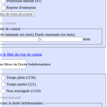
Profession libérale (91)
Reprise d'entreprise
plus
de types de contrat
 DE CONTRAT
ée de contrat
ée minimale (en mois)
Durée maximale (en mois)
mois
er
le filtre du type de contrat
les filtres de
Durée hebdo
madaire
 hebdomadaire
Temps plein (1150)
Temps partiel (221)
Non renseignée (1110)
 HEBDOMADAIRE
cisez la durée hebdomadaire :