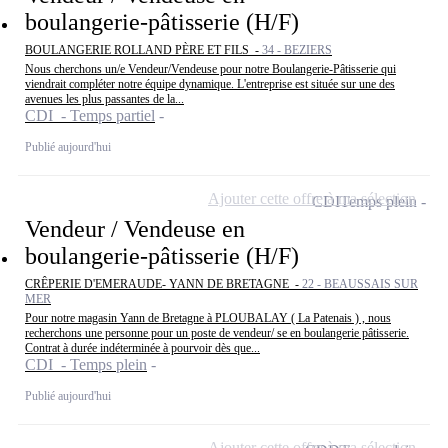
boulangerie-pâtisserie (H/F)
BOULANGERIE ROLLAND PÈRE ET FILS -
34 - BEZIERS
Nous cherchons un/e Vendeur/Vendeuse pour notre Boulangerie-Pâtisserie qui
viendrait compléter notre équipe dynamique. L'entreprise est située sur une des
avenues les plus passantes de la...
CDI - Temps partiel
Publié aujourd'hui
Ajouter cette offre à ma sélection
CDI
Temps plein
Vendeur / Vendeuse en
boulangerie-pâtisserie (H/F)
CRÊPERIE D'EMERAUDE- YANN DE BRETAGNE -
22 - BEAUSSAIS SUR
MER
Pour notre magasin Yann de Bretagne à PLOUBALAY ( La Patenais ) , nous
recherchons une personne pour un poste de vendeur/ se en boulangerie pâtisserie.
Contrat à durée indéterminée à pourvoir dès que...
CDI - Temps plein
Publié aujourd'hui
Ajouter cette offre à ma sélection