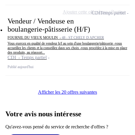
Ajouter cette offre à ma sélection
CDI
Temps partiel
Vendeur / Vendeuse en
boulangerie-pâtisserie (H/F)
FOURNIL DU VIEUX MOULIN -
48 - ST CHELY D APCHER
Vous exercez en qualité de vendeur h/f au sein d'une boulangerie/pâtisserie -vous
accueillez les clients et la conseillez dasn ses choix -vous procédez à la mise en place
des produits, au réassort...
CDI - Temps partiel
Publié aujourd'hui
Afficher les 20 offres suivantes
Votre avis nous intéresse
Qu'avez-vous pensé du service de recherche d'offres ?