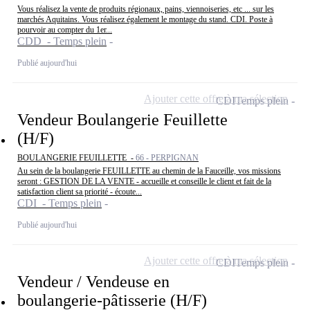
Vous réalisez la vente de produits régionaux, pains, viennoiseries, etc ... sur les
marchés Aquitains. Vous réalisez également le montage du stand. CDI. Poste à
pourvoir au compter du 1er...
CDD - Temps plein
Publié aujourd'hui
Ajouter cette offre à ma sélection
CDI
Temps plein
Vendeur Boulangerie Feuillette
(H/F)
BOULANGERIE FEUILLETTE -
66 - PERPIGNAN
Au sein de la boulangerie FEUILLETTE au chemin de la Fauceille, vos missions
seront : GESTION DE LA VENTE - accueille et conseille le client et fait de la
satisfaction client sa priorité - écoute...
CDI - Temps plein
Publié aujourd'hui
Ajouter cette offre à ma sélection
CDI
Temps plein
Vendeur / Vendeuse en
boulangerie-pâtisserie (H/F)