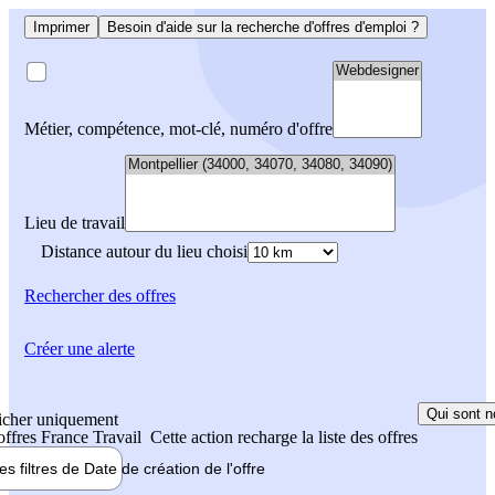
Imprimer
Besoin d'aide sur la recherche d'offres d'emploi ?
Métier, compétence, mot-clé, numéro d'offre
Lieu de travail
Distance autour du lieu choisi
Rechercher
des offres
Créer une alerte
Qui sont n
icher uniquement
 offres France Travail
Cette action recharge la liste des offres
les filtres de
Date de création
de l'offre