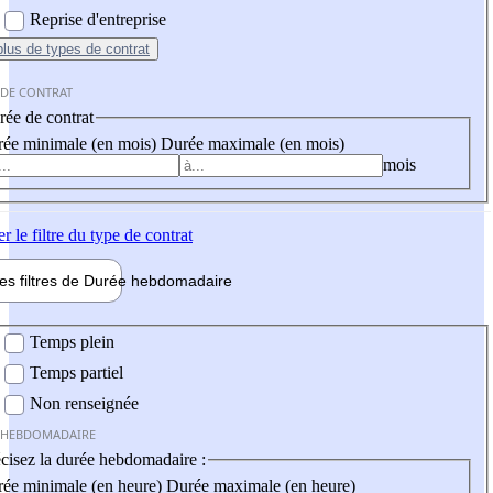
Reprise d'entreprise
plus
de types de contrat
 DE CONTRAT
ée de contrat
ée minimale (en mois)
Durée maximale (en mois)
mois
er
le filtre du type de contrat
les filtres de
Durée hebdo
madaire
 hebdomadaire
Temps plein
Temps partiel
Non renseignée
 HEBDOMADAIRE
cisez la durée hebdomadaire :
ée minimale (en heure)
Durée maximale (en heure)