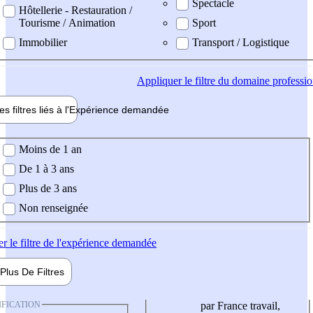
Spectacle
Hôtellerie - Restauration /
Tourisme / Animation
Sport
Immobilier
Transport / Logistique
Appliquer
le filtre du domaine professi
es filtres liés à l'
Expérience
demandée
ience demandée
Moins de 1 an
De 1 à 3 ans
Plus de 3 ans
Non renseignée
er
le filtre de l'expérience demandée
Plus De
Filtres
IFICATION
par France travail,