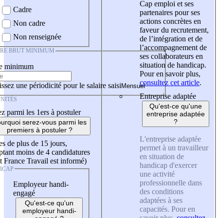
Cap emploi et ses
Cadre
partenaires pour ses
actions concrètes en
Non cadre
faveur du recrutement,
Non renseignée
de l’intégration et de
l’accompagnement de
IRE BRUT MINIMUM
ses collaborateurs en
situation de handicap.
re minimum
Pour en savoir plus,
consultez cet article
.
ssez une périodicité pour le salaire saisi
Entreprise adaptée
NITÉS
Qu'est-ce qu'une
z parmi les 1ers à postuler
entreprise adaptée
?
urquoi serez-vous parmi les
premiers à postuler ?
L'entreprise adaptée
es de plus de 15 jours,
permet à un travailleur
tant moins de 4 candidatures
en situation de
t France Travail est informé)
handicap d'exercer
ICAP
une activité
professionnelle dans
Employeur handi-
des conditions
engagé
adaptées à ses
Qu'est-ce qu'un
capacités. Pour en
employeur handi-
savoir plus,
consultez