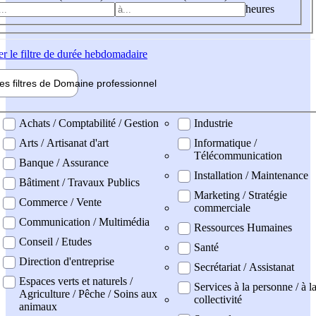
heures
er
le filtre de durée hebdomadaire
les filtres de
Domaine pro
fessionnel
ne professionel
Achats / Comptabilité / Gestion
Industrie
Arts / Artisanat d'art
Informatique /
Télécommunication
Banque / Assurance
Installation / Maintenance
Bâtiment / Travaux Publics
Marketing / Stratégie
Commerce / Vente
commerciale
Communication / Multimédia
Ressources Humaines
Conseil / Etudes
Santé
Direction d'entreprise
Secrétariat / Assistanat
Espaces verts et naturels /
Services à la personne / à l
Agriculture / Pêche / Soins aux
collectivité
animaux