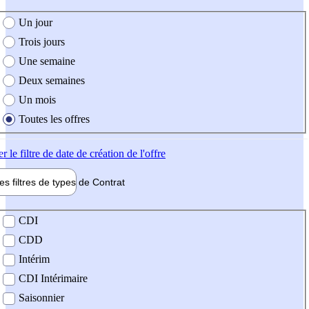
e création de l'offre
Un jour
Trois jours
Une semaine
Deux semaines
Un mois
Toutes les offres
er
le filtre de date de création de l'offre
les filtres de types de
Contrat
de contrat
CDI
CDD
Intérim
CDI Intérimaire
Saisonnier