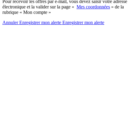
Pour recevoir les offres par e-mail, vous devez saisir votre adresse
électronique et la valider sur la page «
Mes coordonnées
» de la
rubrique « Mon compte »
Annuler
Enregistrer mon alerte
Enregistrer
mon alerte