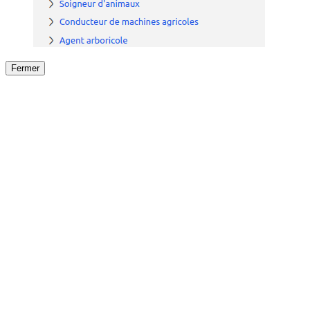
Fermer
Fermer
le détail de l'offre
/
Offre
sur
Offre précéden