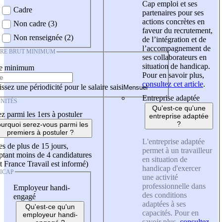
Cap emploi et ses
Cadre
partenaires pour ses
actions concrètes en
Non cadre (3)
faveur du recrutement,
Non renseignée (2)
de l’intégration et de
l’accompagnement de
IRE BRUT MINIMUM
ses collaborateurs en
situation de handicap.
re minimum
Pour en savoir plus,
consultez cet article
.
ssez une périodicité pour le salaire saisi
Entreprise adaptée
NITÉS
Qu'est-ce qu'une
z parmi les 1ers à postuler
entreprise adaptée
?
urquoi serez-vous parmi les
premiers à postuler ?
L'entreprise adaptée
es de plus de 15 jours,
permet à un travailleur
tant moins de 4 candidatures
en situation de
t France Travail est informé)
handicap d'exercer
ICAP
une activité
professionnelle dans
Employeur handi-
des conditions
engagé
adaptées à ses
Qu'est-ce qu'un
capacités. Pour en
employeur handi-
savoir plus,
consultez