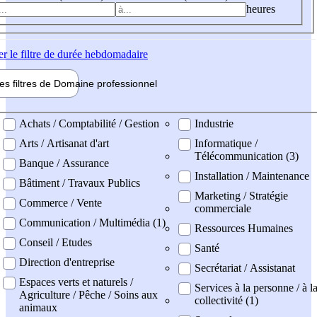
heures
er
le filtre de durée hebdomadaire
les filtres de
Domaine pro
fessionnel
ne professionel
Achats / Comptabilité / Gestion
Industrie
Arts / Artisanat d'art
Informatique /
Télécommunication (3)
Banque / Assurance
Installation / Maintenance
Bâtiment / Travaux Publics
Marketing / Stratégie
Commerce / Vente
commerciale
Communication / Multimédia (1)
Ressources Humaines
Conseil / Etudes
Santé
Direction d'entreprise
Secrétariat / Assistanat
Espaces verts et naturels /
Services à la personne / à l
Agriculture / Pêche / Soins aux
collectivité (1)
animaux