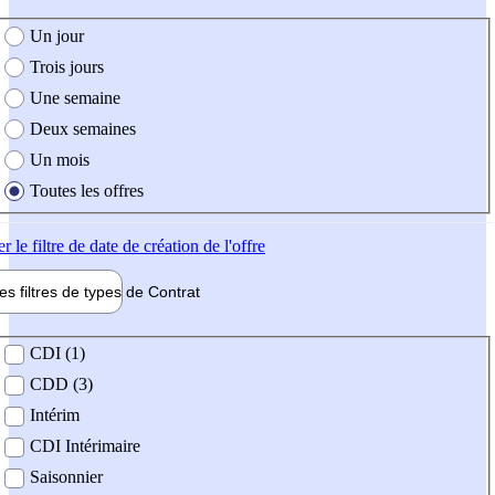
e création de l'offre
Un jour
Trois jours
Une semaine
Deux semaines
Un mois
Toutes les offres
er
le filtre de date de création de l'offre
les filtres de types de
Contrat
de contrat
CDI (1)
CDD (3)
Intérim
CDI Intérimaire
Saisonnier