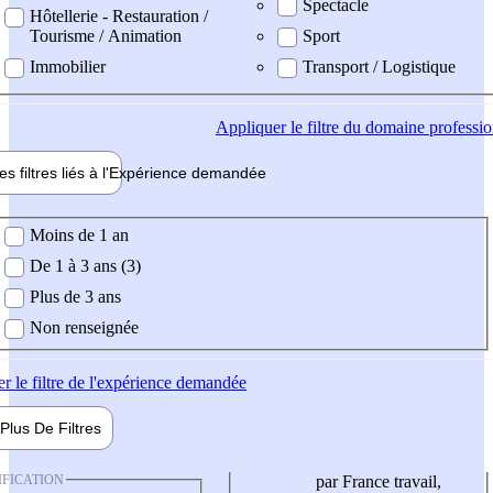
Spectacle
Hôtellerie - Restauration /
Tourisme / Animation
Sport
Immobilier
Transport / Logistique
Appliquer
le filtre du domaine professi
es filtres liés à l'
Expérience
demandée
ience demandée
Moins de 1 an
De 1 à 3 ans (3)
Plus de 3 ans
Non renseignée
er
le filtre de l'expérience demandée
Plus De
Filtres
IFICATION
par France travail,