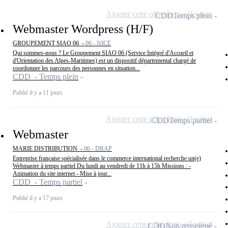
Ajouter cette offre à ma sélection
CDD
Temps plein
Webmaster Wordpress (H/F)
GROUPEMENT SIAO 06 -
06 - NICE
Qui sommes-nous ? Le Groupement SIAO 06 (Service Intégré d'Accueil et
d'Orientation des Alpes-Maritimes) est un dispositif départemental chargé de
coordonner les parcours des personnes en situation...
CDD - Temps plein
Publié il y a 11 jours
Ajouter cette offre à ma sélection
CDD
Temps partiel
Webmaster
MARIE DISTRIBUTION -
06 - DRAP
Entreprise française spécialisée dans le commerce international recherche un(e)
Webmaster à temps partiel Du lundi au vendredi de 11h à 15h Missions : -
Animation du site internet - Mise à jour...
CDD - Temps partiel
Publié il y a 17 jours
Ajouter cette offre à ma sélection
CDD
Non renseigné