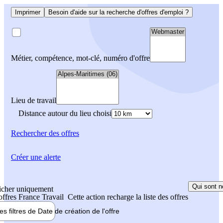
Imprimer
Besoin d'aide sur la recherche d'offres d'emploi ?
Métier, compétence, mot-clé, numéro d'offre
Lieu de travail
Distance autour du lieu choisi
Rechercher
des offres
Créer une alerte
Qui sont n
icher uniquement
 offres France Travail
Cette action recharge la liste des offres
les filtres de
Date de création
de l'offre