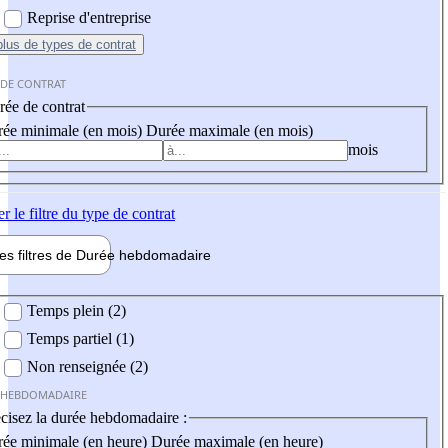
Reprise d'entreprise
plus
de types de contrat
 DE CONTRAT
ée de contrat
ée minimale (en mois)
Durée maximale (en mois)
mois
er
le filtre du type de contrat
les filtres de
Durée hebdo
madaire
 hebdomadaire
Temps plein (2)
Temps partiel (1)
Non renseignée (2)
 HEBDOMADAIRE
cisez la durée hebdomadaire :
ée minimale (en heure)
Durée maximale (en heure)