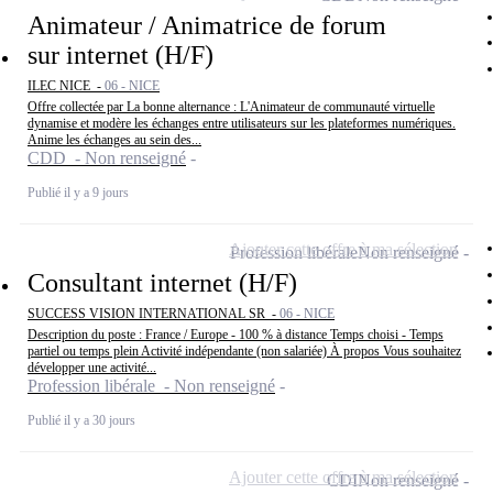
Animateur / Animatrice de forum
sur internet (H/F)
ILEC NICE -
06 - NICE
Offre collectée par La bonne alternance : L'Animateur de communauté virtuelle
dynamise et modère les échanges entre utilisateurs sur les plateformes numériques.
Anime les échanges au sein des...
CDD - Non renseigné
Publié il y a 9 jours
Ajouter cette offre à ma sélection
Profession libérale
Non renseigné
Consultant internet (H/F)
SUCCESS VISION INTERNATIONAL SR -
06 - NICE
Description du poste : France / Europe - 100 % à distance Temps choisi - Temps
partiel ou temps plein Activité indépendante (non salariée) À propos Vous souhaitez
développer une activité...
Profession libérale - Non renseigné
Publié il y a 30 jours
Ajouter cette offre à ma sélection
CDI
Non renseigné