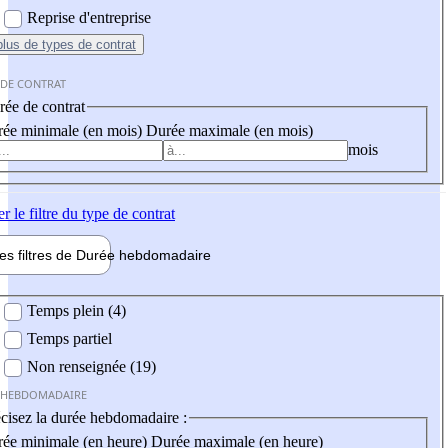
Reprise d'entreprise
plus
de types de contrat
 DE CONTRAT
ée de contrat
ée minimale (en mois)
Durée maximale (en mois)
mois
er
le filtre du type de contrat
les filtres de
Durée hebdo
madaire
 hebdomadaire
Temps plein (4)
Temps partiel
Non renseignée (19)
 HEBDOMADAIRE
cisez la durée hebdomadaire :
ée minimale (en heure)
Durée maximale (en heure)