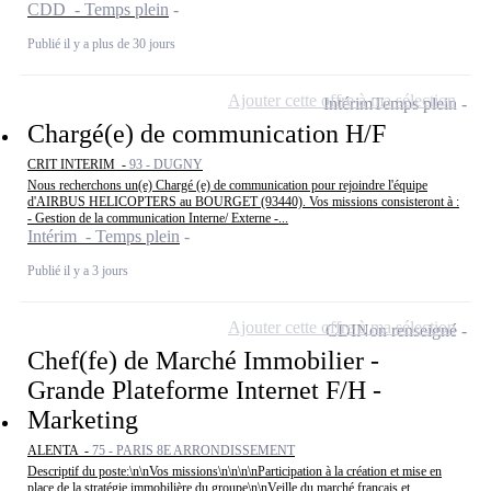
CDD - Temps plein
Publié il y a plus de 30 jours
Ajouter cette offre à ma sélection
Intérim
Temps plein
Chargé(e) de communication H/F
CRIT INTERIM -
93 - DUGNY
Nous recherchons un(e) Chargé (e) de communication pour rejoindre l'équipe
d'AIRBUS HELICOPTERS au BOURGET (93440). Vos missions consisteront à :
- Gestion de la communication Interne/ Externe -...
Intérim - Temps plein
Publié il y a 3 jours
Ajouter cette offre à ma sélection
CDI
Non renseigné
Chef(fe) de Marché Immobilier -
Grande Plateforme Internet F/H -
Marketing
ALENTA -
75 - PARIS 8E ARRONDISSEMENT
Descriptif du poste:\n\nVos missions\n\n\n\nParticipation à la création et mise en
place de la stratégie immobilière du groupe\n\nVeille du marché français et