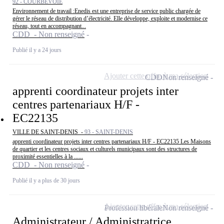
92 - COURBEVOIE
Environnement de travail :Enedis est une entreprise de service public chargée de
gérer le réseau de distribution d’électricité. Elle développe, exploite et modernise ce
réseau, tout en accompagnant...
CDD - Non renseigné
Publié il y a 24 jours
Ajouter cette offre à ma sélection
CDD
Non renseigné
apprenti coordinateur projets inter
centres partenariaux H/F -
EC22135
VILLE DE SAINT-DENIS -
93 - SAINT-DENIS
apprenti coordinateur projets inter centres partenariaux H/F - EC22135 Les Maisons
de quartier et les centres sociaux et culturels municipaux sont des structures de
proximité essentielles à la ......
CDD - Non renseigné
Publié il y a plus de 30 jours
Ajouter cette offre à ma sélection
Profession libérale
Non renseigné
Administrateur / Administratrice