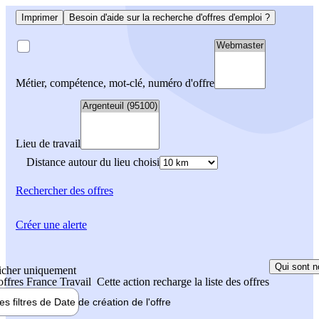
Imprimer
Besoin d'aide sur la recherche d'offres d'emploi ?
Métier, compétence, mot-clé, numéro d'offre
Lieu de travail
Distance autour du lieu choisi
Rechercher
des offres
Créer une alerte
Qui sont n
icher uniquement
 offres France Travail
Cette action recharge la liste des offres
les filtres de
Date de création
de l'offre