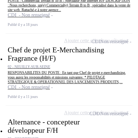
POSTE : Commercial Terrain B To B - Spécialisé Site Internet H/F DESCRIPTION
: Nous recherchons, un(e) Commercial(e) Terrain B to B , spécialisé dans la vente de
site web. Rattaché-e à notre agence...
CDI - Non renseigné
Publié il y a 18 jours
Ajouter cette offre à ma sélection
CDI
Non renseigné
Chef de projet E-Merchandising
Fragrance (H/F)
92 - NEUILLY-SUR-SEINE
RESPONSABILITES DU POSTE : En tant que Chef de projet e-merchandising,
vous aurez les responsabilités et missions suivantes: * PILOTAGE
STRATEGIQUE & OPERATIONNEL DES LANCEMENTS PRODUITS,...
CDI - Non renseigné
Publié il y a 11 jours
Ajouter cette offre à ma sélection
CDD
Non renseigné
Alternance - concepteur
développeur F/H