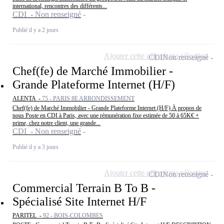
international, rencontres des différents...
CDI - Non renseigné
Publié il y a 2 jours
Ajouter cette offre à ma sélection
CDI
Non renseigné
Chef(fe) de Marché Immobilier -
Grande Plateforme Internet (H/F)
ALENTA -
75 - PARIS 8E ARRONDISSEMENT
Chef(fe) de Marché Immobilier - Grande Plateforme Internet (H/F) À propos de
nous Poste en CDI à Paris, avec une rémunération fixe estimée de 50 à 65K€ +
prime, chez notre client, une grande...
CDI - Non renseigné
Publié il y a 3 jours
Ajouter cette offre à ma sélection
CDI
Non renseigné
Commercial Terrain B To B -
Spécialisé Site Internet H/F
PARITEL -
92 - BOIS-COLOMBES