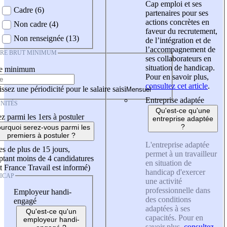
Cap emploi et ses
Cadre (6)
partenaires pour ses
actions concrètes en
Non cadre (4)
faveur du recrutement,
Non renseignée (13)
de l’intégration et de
l’accompagnement de
IRE BRUT MINIMUM
ses collaborateurs en
situation de handicap.
re minimum
Pour en savoir plus,
consultez cet article
.
ssez une périodicité pour le salaire saisi
Entreprise adaptée
NITÉS
Qu'est-ce qu'une
z parmi les 1ers à postuler
entreprise adaptée
?
urquoi serez-vous parmi les
premiers à postuler ?
L'entreprise adaptée
es de plus de 15 jours,
permet à un travailleur
tant moins de 4 candidatures
en situation de
t France Travail est informé)
handicap d'exercer
ICAP
une activité
professionnelle dans
Employeur handi-
des conditions
engagé
adaptées à ses
Qu'est-ce qu'un
capacités. Pour en
employeur handi-
savoir plus,
consultez