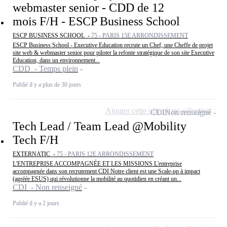
webmaster senior - CDD de 12
mois F/H - ESCP Business School
ESCP BUSINESS SCHOOL -
75 - PARIS 15E ARRONDISSEMENT
ESCP Business School - Executive Education recrute un Chef, une Cheffe de projet
site web & webmaster senior pour piloter la refonte stratégique de son site Executive
Education, dans un environnement...
CDD - Temps plein
Publié il y a plus de 30 jours
Ajouter cette offre à ma sélection
CDI
Non renseigné
Tech Lead / Team Lead @Mobility
Tech F/H
EXTERNATIC -
75 - PARIS 12E ARRONDISSEMENT
L'ENTREPRISE ACCOMPAGNÉE ET LES MISSIONS L'entreprise
accompagnée dans son recrutement CDI Notre client est une Scale-up à impact
(agréée ESUS) qui révolutionne la mobilité au quotidien en créant un...
CDI - Non renseigné
Publié il y a 2 jours