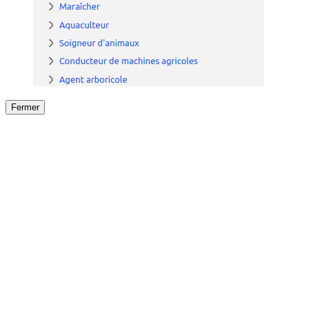
Fermer
Fermer
le détail de l'offre
/
Offre
sur
Offre précéden