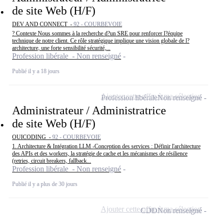
de site Web (H/F)
DEV AND CONNECT -
92 - COURBEVOIE
? Contexte Nous sommes à la recherche d?un SRE pour renforcer l?équipe
technique de notre client. Ce rôle stratégique implique une vision globale de l?
architecture, une forte sensibilité sécurité,...
Profession libérale - Non renseigné
Publié il y a 18 jours
Ajouter cette offre à ma sélection
Profession libérale
Non renseigné
Administrateur / Administratrice
de site Web (H/F)
OUICODING -
92 - COURBEVOIE
1. Architecture & Intégration LLM -Conception des services : Définir l'architecture
des APIs et des workers, la stratégie de cache et les mécanismes de résilience
(retries, circuit breakers, fallback...
Profession libérale - Non renseigné
Publié il y a plus de 30 jours
Ajouter cette offre à ma sélection
CDD
Non renseigné