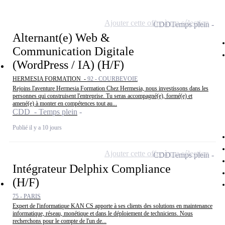
Ajouter cette offre à ma sélection
CDD
Temps plein
Alternant(e) Web &
Communication Digitale
(WordPress / IA) (H/F)
HERMESIA FORMATION -
92 - COURBEVOIE
Rejoins l'aventure Hermesia Formation Chez Hermesia, nous investissons dans les
personnes qui construisent l'entreprise. Tu seras accompagné(e), formé(e) et
amené(e) à monter en compétences tout au...
CDD - Temps plein
Publié il y a 10 jours
Ajouter cette offre à ma sélection
CDD
Temps plein
Intégrateur Delphix Compliance
(H/F)
75 - PARIS
Expert de l'informatique KAN CS apporte à ses clients des solutions en maintenance
informatique, réseau, monétique et dans le déploiement de techniciens. Nous
recherchons pour le compte de l'un de...