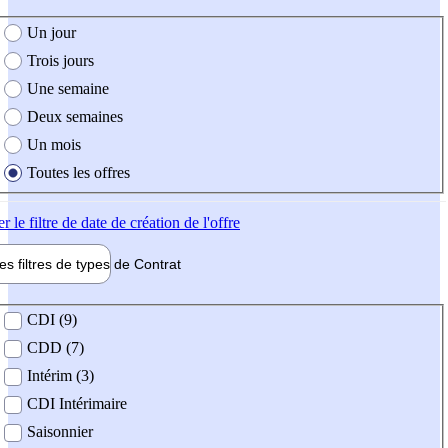
e création de l'offre
Un jour
Trois jours
Une semaine
Deux semaines
Un mois
Toutes les offres
er
le filtre de date de création de l'offre
les filtres de types de
Contrat
de contrat
CDI (9)
CDD (7)
Intérim (3)
CDI Intérimaire
Saisonnier