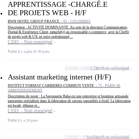
APPRENTISSAGE -CHARGÉ.E
DE PROJETS WEB - H/F
BWH HOTEL GROUP FRANCE -
92 - COLOMBES
Description : ACTIVITE DOMINANTE: Au sein de la direction Communication,
Digital & Expérience Client, rattaché(e) au responsable e-commerce, avec la Cheffe
de projet web & UX en suivi opérationnel,...
CDD - Non renseigné
Publié il y a plus de 30 jours
Ajouter cette offre à ma sélection
CDD
Non renseigné
Assistant marketing internet (H/F)
INSTITUT FORMAT CARRIERES COMMUN VENTE -
75 - PARIS 9E
ARRONDISSEMENT
Description du poste : La Savonnerie Baba est une entreprise et boutique artisanale
parisienne spécialisée dans la fabrication de savons saponifiés à froid. La fabrication
est locale, éthique et...
CDD - Non renseigné
Publié il y a 24 jours
Ajouter cette offre à ma sélection
Intérim
Non renseigné