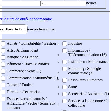
heures
er
le filtre de durée hebdomadaire
les filtres de
Domaine pro
fessionnel
ne professionel
Achats / Comptabilité / Gestion
Industrie
Arts / Artisanat d'art
Informatique /
Télécommunication (16)
Banque / Assurance
Installation / Maintenance
Bâtiment / Travaux Publics
Marketing / Stratégie
Commerce / Vente (1)
commerciale (3)
Communication / Multimédia (2)
Ressources Humaines
Conseil / Etudes
Santé
Direction d'entreprise
Secrétariat / Assistanat (1)
Espaces verts et naturels /
Services à la personne / à l
Agriculture / Pêche / Soins aux
collectivité
animaux