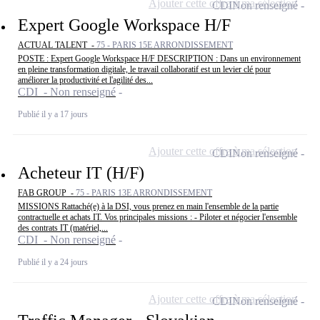
Ajouter cette offre à ma sélection
CDI
Non renseigné
Expert Google Workspace H/F
ACTUAL TALENT -
75 - PARIS 15E ARRONDISSEMENT
POSTE : Expert Google Workspace H/F DESCRIPTION : Dans un environnement
en pleine transformation digitale, le travail collaboratif est un levier clé pour
améliorer la productivité et l'agilité des...
CDI - Non renseigné
Publié il y a 17 jours
Ajouter cette offre à ma sélection
CDI
Non renseigné
Acheteur IT (H/F)
FAB GROUP -
75 - PARIS 13E ARRONDISSEMENT
MISSIONS Rattaché(e) à la DSI, vous prenez en main l'ensemble de la partie
contractuelle et achats IT. Vos principales missions : - Piloter et négocier l'ensemble
des contrats IT (matériel,...
CDI - Non renseigné
Publié il y a 24 jours
Ajouter cette offre à ma sélection
CDI
Non renseigné