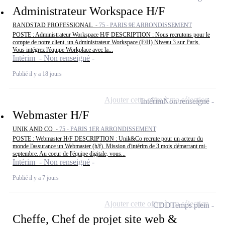
Administrateur Workspace H/F
RANDSTAD PROFESSIONAL -
75 - PARIS 9E ARRONDISSEMENT
POSTE : Administrateur Workspace H/F DESCRIPTION : Nous recrutons pour le
compte de notre client, un Administrateur Workspace (F/H) Niveau 3 sur Paris.
Vous intégrez l'équipe Workplace avec la...
Intérim - Non renseigné
Publié il y a 18 jours
Ajouter cette offre à ma sélection
Intérim
Non renseigné
Webmaster H/F
UNIK AND CO -
75 - PARIS 1ER ARRONDISSEMENT
POSTE : Webmaster H/F DESCRIPTION : Unik&Co recrute pour un acteur du
monde l'assurance un Webmaster (h/f). Mission d'intérim de 3 mois démarrant mi-
septembre. Au coeur de l'équipe digitale, vous...
Intérim - Non renseigné
Publié il y a 7 jours
Ajouter cette offre à ma sélection
CDD
Temps plein
Cheffe, Chef de projet site web &