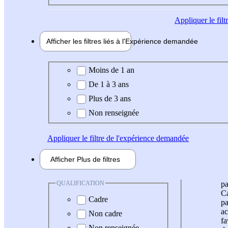
Appliquer
le fil
Afficher les filtres liés à l'
Expérience
demandée
Expérience demandée
Moins de 1 an
De 1 à 3 ans
Plus de 3 ans
Non renseignée
Appliquer
le filtre de l'expérience demandée
Afficher
Plus de
filtres
QUALIFICATION
pa
Ca
Cadre
pa
ac
Non cadre
fa
Non renseignée