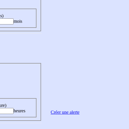
s)
mois
ure)
heures
Créer une alerte