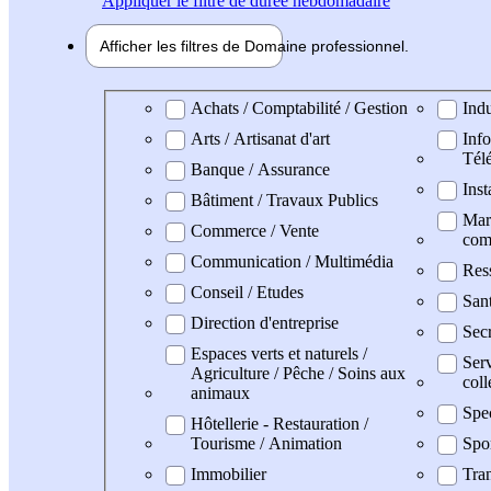
Appliquer
le filtre de durée hebdomadaire
Afficher les filtres de
Domaine pro
fessionnel
Domaine professionel
Achats / Comptabilité / Gestion
Indu
Arts / Artisanat d'art
Info
Tél
Banque / Assurance
Inst
Bâtiment / Travaux Publics
Mark
Commerce / Vente
com
Communication / Multimédia
Res
Conseil / Etudes
San
Direction d'entreprise
Secr
Espaces verts et naturels /
Serv
Agriculture / Pêche / Soins aux
coll
animaux
Spe
Hôtellerie - Restauration /
Tourisme / Animation
Spo
Immobilier
Tran