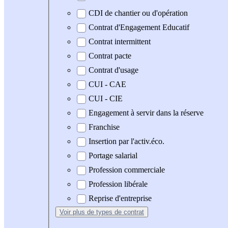
CDI de chantier ou d'opération
Contrat d'Engagement Educatif
Contrat intermittent
Contrat pacte
Contrat d'usage
CUI - CAE
CUI - CIE
Engagement à servir dans la réserve
Franchise
Insertion par l'activ.éco.
Portage salarial
Profession commerciale
Profession libérale
Reprise d'entreprise
Voir plus
de types de contrat