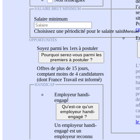
de
l
SALAIRE BRUT MINIMUM
se
si
Salaire minimum
Po
co
Choisissez une périodicité pour le salaire saisi
En
OPPORTUNITÉS
Soyez parmi les 1ers à postuler
Pourquoi serez-vous parmi les
premiers à postuler ?
L'
Offres de plus de 15 jours,
pe
comptant moins de 4 candidatures
en
(dont France Travail est informé)
ha
HANDICAP
un
pr
Employeur handi-
de
engagé
ad
Qu'est-ce qu'un
ca
employeur handi-
sa
engagé ?
le
Un employeur handi-
engagé est un
employeur reconnu