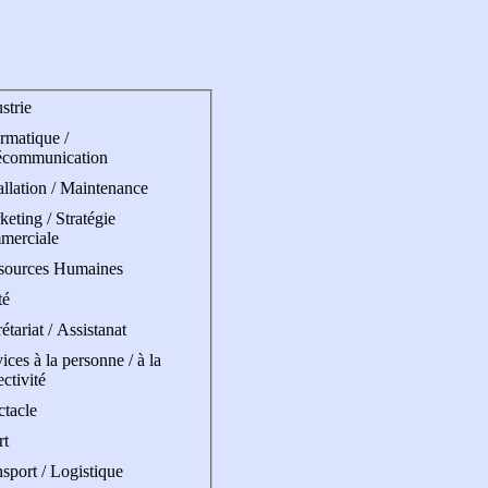
strie
rmatique /
écommunication
allation / Maintenance
eting / Stratégie
merciale
sources Humaines
té
étariat / Assistanat
ices à la personne / à la
ectivité
ctacle
rt
sport / Logistique