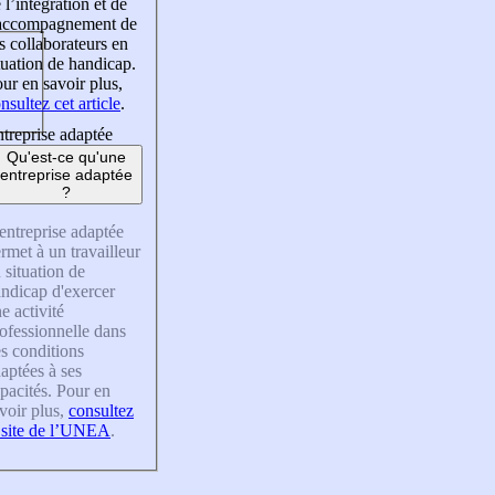
 l’intégration et de
’accompagnement de
s collaborateurs en
tuation de handicap.
ur en savoir plus,
nsultez cet article
.
treprise adaptée
Qu'est-ce qu'une
entreprise adaptée
?
entreprise adaptée
rmet à un travailleur
 situation de
ndicap d'exercer
e activité
ofessionnelle dans
s conditions
aptées à ses
pacités. Pour en
voir plus,
consultez
 site de l’UNEA
.