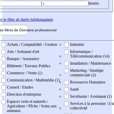
heures
er
le filtre de durée hebdomadaire
les filtres de
Domaine pro
fessionnel
ne professionel
Achats / Comptabilité / Gestion
Industrie
Arts / Artisanat d'art
Informatique /
Télécommunication (14)
Banque / Assurance
Installation / Maintenance
Bâtiment / Travaux Publics
Marketing / Stratégie
Commerce / Vente (1)
commerciale (2)
Communication / Multimédia (1)
Ressources Humaines
Conseil / Etudes
Santé
Direction d'entreprise
Secrétariat / Assistanat (1)
Espaces verts et naturels /
Services à la personne / à l
Agriculture / Pêche / Soins aux
collectivité
animaux