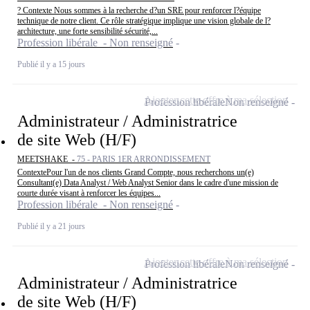
? Contexte Nous sommes à la recherche d?un SRE pour renforcer l?équipe
technique de notre client. Ce rôle stratégique implique une vision globale de l?
architecture, une forte sensibilité sécurité,...
Profession libérale - Non renseigné
Publié il y a 15 jours
Ajouter cette offre à ma sélection
Profession libérale
Non renseigné
Administrateur / Administratrice
de site Web (H/F)
MEETSHAKE -
75 - PARIS 1ER ARRONDISSEMENT
ContextePour l'un de nos clients Grand Compte, nous recherchons un(e)
Consultant(e) Data Analyst / Web Analyst Senior dans le cadre d'une mission de
courte durée visant à renforcer les équipes...
Profession libérale - Non renseigné
Publié il y a 21 jours
Ajouter cette offre à ma sélection
Profession libérale
Non renseigné
Administrateur / Administratrice
de site Web (H/F)