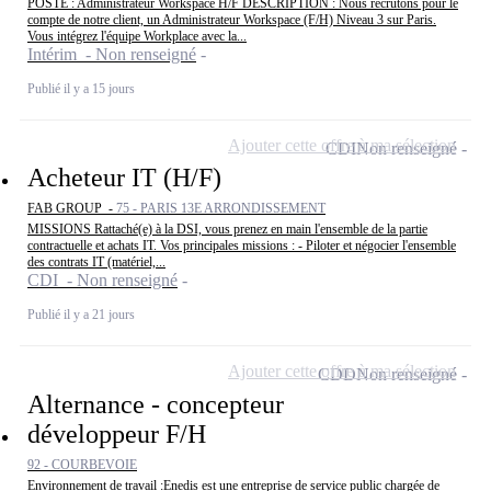
POSTE : Administrateur Workspace H/F DESCRIPTION : Nous recrutons pour le
compte de notre client, un Administrateur Workspace (F/H) Niveau 3 sur Paris.
Vous intégrez l'équipe Workplace avec la...
Intérim - Non renseigné
Publié il y a 15 jours
Ajouter cette offre à ma sélection
CDI
Non renseigné
Acheteur IT (H/F)
FAB GROUP -
75 - PARIS 13E ARRONDISSEMENT
MISSIONS Rattaché(e) à la DSI, vous prenez en main l'ensemble de la partie
contractuelle et achats IT. Vos principales missions : - Piloter et négocier l'ensemble
des contrats IT (matériel,...
CDI - Non renseigné
Publié il y a 21 jours
Ajouter cette offre à ma sélection
CDD
Non renseigné
Alternance - concepteur
développeur F/H
92 - COURBEVOIE
Environnement de travail :Enedis est une entreprise de service public chargée de