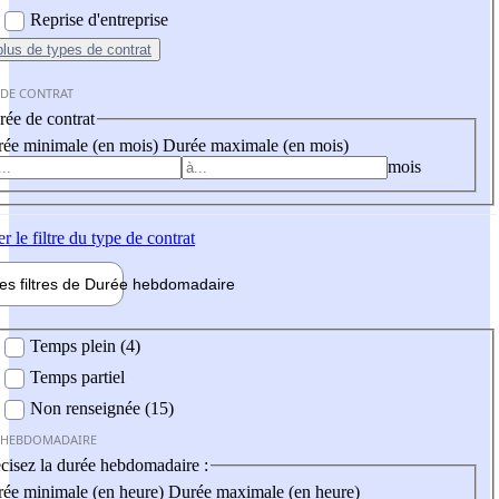
Reprise d'entreprise
plus
de types de contrat
 DE CONTRAT
ée de contrat
ée minimale (en mois)
Durée maximale (en mois)
mois
er
le filtre du type de contrat
les filtres de
Durée hebdo
madaire
 hebdomadaire
Temps plein (4)
Temps partiel
Non renseignée (15)
 HEBDOMADAIRE
cisez la durée hebdomadaire :
ée minimale (en heure)
Durée maximale (en heure)