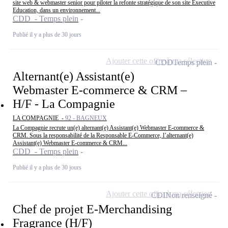
site web & webmaster senior pour piloter la refonte stratégique de son site Executive
Education, dans un environnement...
CDD - Temps plein
Publié il y a plus de 30 jours
Ajouter cette offre à ma sélection
CDD
Temps plein
Alternant(e) Assistant(e)
Webmaster E-commerce & CRM –
H/F - La Compagnie
LA COMPAGNIE -
92 - BAGNEUX
La Compagnie recrute un(e) alternant(e) Assistant(e) Webmaster E-commerce &
CRM. Sous la responsabilité de la Responsable E-Commerce, l’alternant(e)
Assistant(e) Webmaster E-commerce & CRM...
CDD - Temps plein
Publié il y a plus de 30 jours
Ajouter cette offre à ma sélection
CDI
Non renseigné
Chef de projet E-Merchandising
Fragrance (H/F)