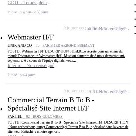
CDD - Temps plein
Publié il y a plus de 30 jours
Ajouter cette offre à ma sélection
Intérim
Non renseigné
Webmaster H/F
UNIK AND CO -
75 - PARIS 1ER ARRONDISSEMENT
POSTE : Webmaster H/F DESCRIPTION : Unik&Co recrute pour un acteur du
monde l'assurance un Webmaster (h/f). Mission d'intérim de 3 mois démarrant mi-
septembre. Au coeur de l'équipe digitale, vous...
Intérim - Non renseigné
Publié il y a 4 jours
Ajouter cette offre à ma sélection
CDI
Non renseigné
Commercial Terrain B To B -
Spécialisé Site Internet H/F
PARITEL -
92 - BOIS-COLOMBES
POSTE : Commercial Terrain B To B - Spécialisé Site Internet H/F DESCRIPTION
: Nous recherchons, un(e) Commercial(e) Terrain B to B , spécialisé dans la vente de
site web. Rattaché-e à notre agence...