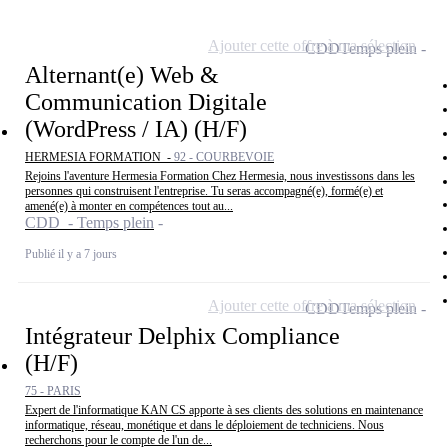
Ajouter cette offre à ma sélection
CDD
Temps plein
Alternant(e) Web &
Communication Digitale
(WordPress / IA) (H/F)
HERMESIA FORMATION -
92 - COURBEVOIE
Rejoins l'aventure Hermesia Formation Chez Hermesia, nous investissons dans les
personnes qui construisent l'entreprise. Tu seras accompagné(e), formé(e) et
amené(e) à monter en compétences tout au...
CDD - Temps plein
Publié il y a 7 jours
Ajouter cette offre à ma sélection
CDD
Temps plein
Intégrateur Delphix Compliance
(H/F)
75 - PARIS
Expert de l'informatique KAN CS apporte à ses clients des solutions en maintenance
informatique, réseau, monétique et dans le déploiement de techniciens. Nous
recherchons pour le compte de l'un de...