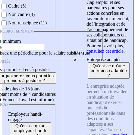
Cap emploi et ses
Cadre (5)
partenaires pour ses
actions concrètes en
Non cadre (3)
faveur du recrutement,
Non renseignée (11)
de l’intégration et de
l’accompagnement de
IRE BRUT MINIMUM
ses collaborateurs en
situation de handicap.
re minimum
Pour en savoir plus,
consultez cet article
.
ssez une périodicité pour le salaire saisi
Entreprise adaptée
NITÉS
Qu'est-ce qu'une
z parmi les 1ers à postuler
entreprise adaptée
?
urquoi serez-vous parmi les
premiers à postuler ?
L'entreprise adaptée
es de plus de 15 jours,
permet à un travailleur
tant moins de 4 candidatures
en situation de
t France Travail est informé)
handicap d'exercer
ICAP
une activité
professionnelle dans
Employeur handi-
des conditions
engagé
adaptées à ses
Qu'est-ce qu'un
capacités. Pour en
employeur handi-
savoir plus,
consultez