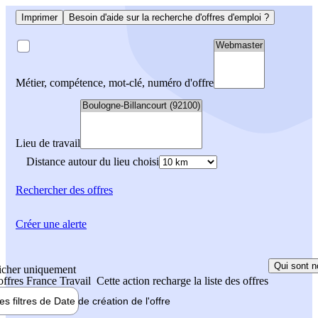
Imprimer
Besoin d'aide sur la recherche d'offres d'emploi ?
Métier, compétence, mot-clé, numéro d'offre
Lieu de travail
Distance autour du lieu choisi
Rechercher
des offres
Créer une alerte
Qui sont n
icher uniquement
 offres France Travail
Cette action recharge la liste des offres
les filtres de
Date de création
de l'offre