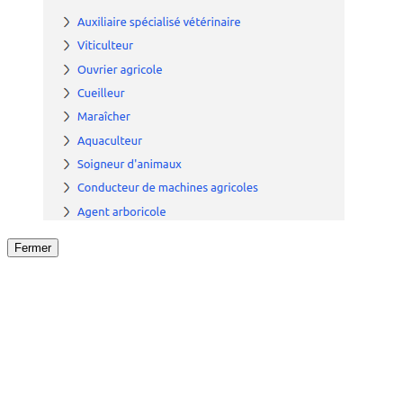
Fermer
Fermer
le détail de l'offre
/
Offre
sur
Offre précéden