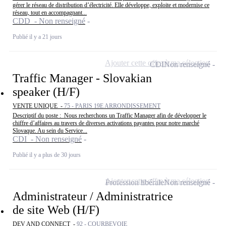
gérer le réseau de distribution d’électricité. Elle développe, exploite et modernise ce
réseau, tout en accompagnant...
CDD - Non renseigné
Publié il y a 21 jours
Ajouter cette offre à ma sélection
CDI
Non renseigné
Traffic Manager - Slovakian
speaker (H/F)
VENTE UNIQUE -
75 - PARIS 19E ARRONDISSEMENT
Descriptif du poste : Nous recherchons un Traffic Manager afin de développer le
chiffre d’affaires au travers de diverses activations payantes pour notre marché
Slovaque. Au sein du Service...
CDI - Non renseigné
Publié il y a plus de 30 jours
Ajouter cette offre à ma sélection
Profession libérale
Non renseigné
Administrateur / Administratrice
de site Web (H/F)
DEV AND CONNECT -
92 - COURBEVOIE