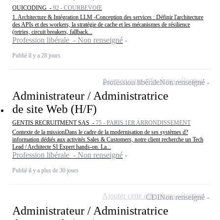
OUICODING -
92 - COURBEVOIE
1. Architecture & Intégration LLM -Conception des services : Définir l'architecture
des APIs et des workers, la stratégie de cache et les mécanismes de résilience
(retries, circuit breakers, fallback...
Profession libérale - Non renseigné
Publié il y a 28 jours
Ajouter cette offre à ma sélection
Profession libérale
Non renseigné
Administrateur / Administratrice
de site Web (H/F)
GENTIS RECRUITMENT SAS -
75 - PARIS 1ER ARRONDISSEMENT
Contexte de la missionDans le cadre de la modernisation de ses systèmes d?
information dédiés aux activités Sales & Customers, notre client recherche un Tech
Lead / Architecte SI Expert hands-on. La...
Profession libérale - Non renseigné
Publié il y a plus de 30 jours
Ajouter cette offre à ma sélection
CDI
Non renseigné
Administrateur / Administratrice