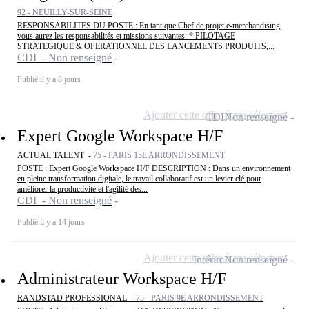
92 - NEUILLY-SUR-SEINE
RESPONSABILITES DU POSTE : En tant que Chef de projet e-merchandising,
vous aurez les responsabilités et missions suivantes: * PILOTAGE
STRATEGIQUE & OPERATIONNEL DES LANCEMENTS PRODUITS,...
CDI - Non renseigné
Publié il y a 8 jours
Ajouter cette offre à ma sélection
CDI
Non renseigné
Expert Google Workspace H/F
ACTUAL TALENT -
75 - PARIS 15E ARRONDISSEMENT
POSTE : Expert Google Workspace H/F DESCRIPTION : Dans un environnement
en pleine transformation digitale, le travail collaboratif est un levier clé pour
améliorer la productivité et l'agilité des...
CDI - Non renseigné
Publié il y a 14 jours
Ajouter cette offre à ma sélection
Intérim
Non renseigné
Administrateur Workspace H/F
RANDSTAD PROFESSIONAL -
75 - PARIS 9E ARRONDISSEMENT