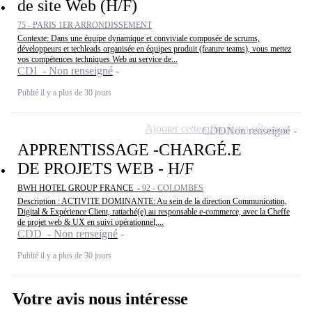
de site Web (H/F)
75 - PARIS 1ER ARRONDISSEMENT
Contexte: Dans une équipe dynamique et conviviale composée de scrums,
développeurs et techleads organisée en équipes produit (feature teams), vous mettez
vos compétences techniques Web au service de...
CDI - Non renseigné
Publié il y a plus de 30 jours
Ajouter cette offre à ma sélection
CDD
Non renseigné
APPRENTISSAGE -CHARGÉ.E
DE PROJETS WEB - H/F
BWH HOTEL GROUP FRANCE -
92 - COLOMBES
Description : ACTIVITE DOMINANTE: Au sein de la direction Communication,
Digital & Expérience Client, rattaché(e) au responsable e-commerce, avec la Cheffe
de projet web & UX en suivi opérationnel,...
CDD - Non renseigné
Publié il y a plus de 30 jours
Votre avis nous intéresse