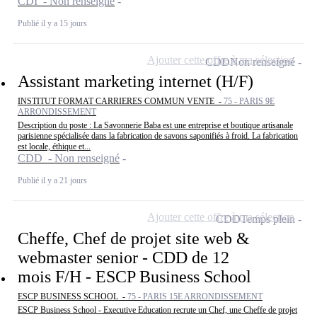
CDI - Non renseigné
Publié il y a 15 jours
Ajouter cette offre à ma sélection
CDD
Non renseigné
Assistant marketing internet (H/F)
INSTITUT FORMAT CARRIERES COMMUN VENTE -
75 - PARIS 9E
ARRONDISSEMENT
Description du poste : La Savonnerie Baba est une entreprise et boutique artisanale
parisienne spécialisée dans la fabrication de savons saponifiés à froid. La fabrication
est locale, éthique et...
CDD - Non renseigné
Publié il y a 21 jours
Ajouter cette offre à ma sélection
CDD
Temps plein
Cheffe, Chef de projet site web &
webmaster senior - CDD de 12
mois F/H - ESCP Business School
ESCP BUSINESS SCHOOL -
75 - PARIS 15E ARRONDISSEMENT
ESCP Business School - Executive Education recrute un Chef, une Cheffe de projet