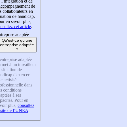
 l’intégration et de
’accompagnement de
s collaborateurs en
tuation de handicap.
ur en savoir plus,
nsultez cet article
.
treprise adaptée
Qu'est-ce qu'une
entreprise adaptée
?
entreprise adaptée
rmet à un travailleur
 situation de
ndicap d'exercer
e activité
ofessionnelle dans
s conditions
aptées à ses
pacités. Pour en
voir plus,
consultez
 site de l’UNEA
.