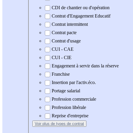
CDI de chantier ou d'opération
Contrat d'Engagement Educatif
Contrat intermittent
Contrat pacte
Contrat d'usage
CUI - CAE
CUI - CIE
Engagement à servir dans la réserve
Franchise
Insertion par l'activ.éco.
Portage salarial
Profession commerciale
Profession libérale
Reprise d'entreprise
Voir plus
de types de contrat