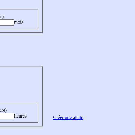
s)
mois
ure)
heures
Créer une alerte