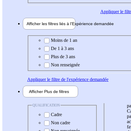
Appliquer
le fil
Afficher les filtres liés à l'
Expérience
demandée
Expérience demandée
Moins de 1 an
De 1 à 3 ans
Plus de 3 ans
Non renseignée
Appliquer
le filtre de l'expérience demandée
Afficher
Plus de
filtres
QUALIFICATION
pa
Ca
Cadre
pa
ac
Non cadre
fa
Non renseignée