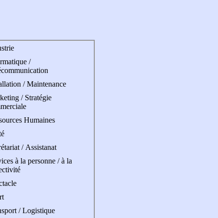
strie
rmatique /
écommunication
allation / Maintenance
eting / Stratégie
merciale
sources Humaines
té
étariat / Assistanat
ices à la personne / à la
ectivité
ctacle
rt
sport / Logistique