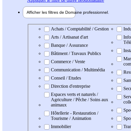
Appliquer
le filtre de durée hebdomadaire
Afficher les filtres de
Domaine pro
fessionnel
Domaine professionel
Achats / Comptabilité / Gestion
Indu
Arts / Artisanat d'art
Info
Tél
Banque / Assurance
Inst
Bâtiment / Travaux Publics
Mark
Commerce / Vente
com
Communication / Multimédia
Res
Conseil / Etudes
San
Direction d'entreprise
Secr
Espaces verts et naturels /
Serv
Agriculture / Pêche / Soins aux
coll
animaux
Spe
Hôtellerie - Restauration /
Tourisme / Animation
Spo
Immobilier
Tran