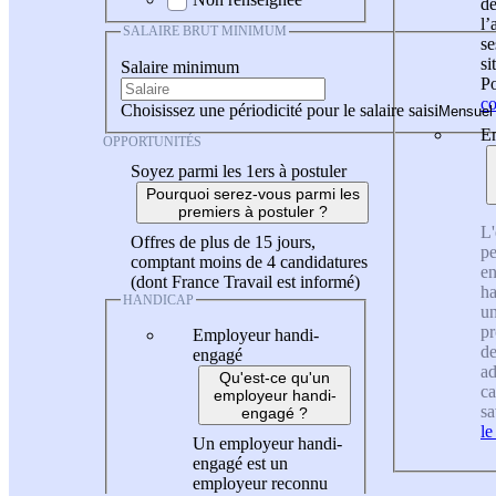
de
l
SALAIRE BRUT MINIMUM
se
si
Salaire minimum
Po
co
Choisissez une périodicité pour le salaire saisi
En
OPPORTUNITÉS
Soyez parmi les 1ers à postuler
Pourquoi serez-vous parmi les
premiers à postuler ?
L'
Offres de plus de 15 jours,
pe
comptant moins de 4 candidatures
en
(dont France Travail est informé)
ha
HANDICAP
un
pr
Employeur handi-
de
engagé
ad
Qu'est-ce qu'un
ca
employeur handi-
sa
engagé ?
le
Un employeur handi-
engagé est un
employeur reconnu