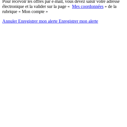
Pour recevoir les offres par e-mail, vous devez saisir votre adresse
électronique et la valider sur la page «
Mes coordonnées
» de la
rubrique « Mon compte »
Annuler
Enregistrer mon alerte
Enregistrer
mon alerte