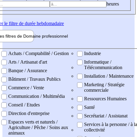
heures
er
le filtre de durée hebdomadaire
les filtres de
Domaine pro
fessionnel
ne professionel
Achats / Comptabilité / Gestion
Industrie
Arts / Artisanat d'art
Informatique /
Télécommunication
Banque / Assurance
Installation / Maintenance
Bâtiment / Travaux Publics
Marketing / Stratégie
Commerce / Vente
commerciale
Communication / Multimédia
Ressources Humaines
Conseil / Etudes
Santé
Direction d'entreprise
Secrétariat / Assistanat
Espaces verts et naturels /
Services à la personne / à l
Agriculture / Pêche / Soins aux
collectivité
animaux