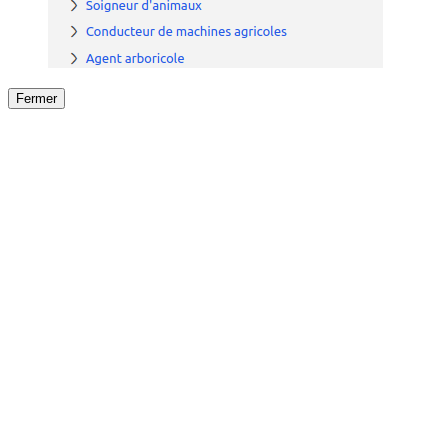
Fermer
Fermer
le détail de l'offre
/
Offre
sur
Offre précéden