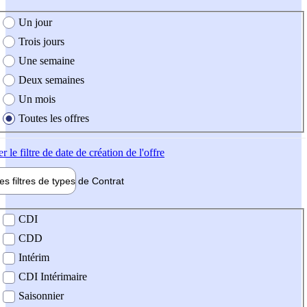
e création de l'offre
Un jour
Trois jours
Une semaine
Deux semaines
Un mois
Toutes les offres
er
le filtre de date de création de l'offre
les filtres de types de
Contrat
de contrat
CDI
CDD
Intérim
CDI Intérimaire
Saisonnier