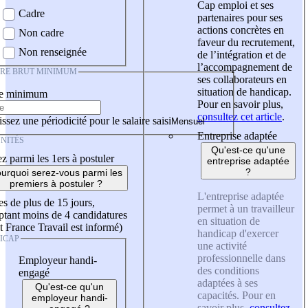
Cap emploi et ses
Cadre
partenaires pour ses
actions concrètes en
Non cadre
faveur du recrutement,
Non renseignée
de l’intégration et de
l’accompagnement de
IRE BRUT MINIMUM
ses collaborateurs en
situation de handicap.
re minimum
Pour en savoir plus,
consultez cet article
.
ssez une périodicité pour le salaire saisi
Entreprise adaptée
NITÉS
Qu'est-ce qu'une
z parmi les 1ers à postuler
entreprise adaptée
?
urquoi serez-vous parmi les
premiers à postuler ?
L'entreprise adaptée
es de plus de 15 jours,
permet à un travailleur
tant moins de 4 candidatures
en situation de
t France Travail est informé)
handicap d'exercer
ICAP
une activité
professionnelle dans
Employeur handi-
des conditions
engagé
adaptées à ses
Qu'est-ce qu'un
capacités. Pour en
employeur handi-
savoir plus,
consultez