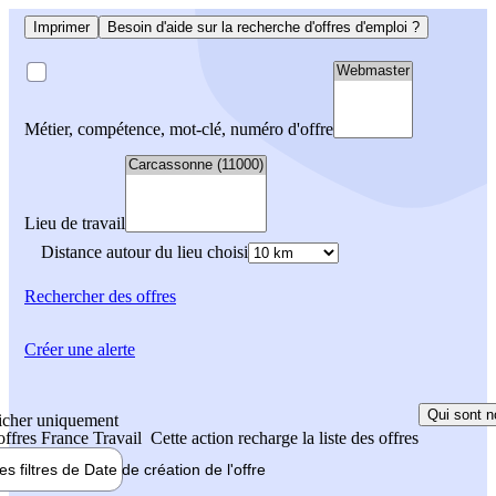
Imprimer
Besoin d'aide sur la recherche d'offres d'emploi ?
Métier, compétence, mot-clé, numéro d'offre
Lieu de travail
Distance autour du lieu choisi
Rechercher
des offres
Créer une alerte
Qui sont n
icher uniquement
 offres France Travail
Cette action recharge la liste des offres
les filtres de
Date de création
de l'offre