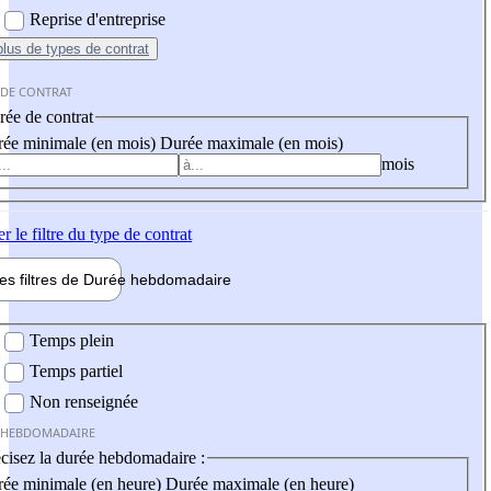
Reprise d'entreprise
plus
de types de contrat
 DE CONTRAT
ée de contrat
ée minimale (en mois)
Durée maximale (en mois)
mois
er
le filtre du type de contrat
les filtres de
Durée hebdo
madaire
 hebdomadaire
Temps plein
Temps partiel
Non renseignée
 HEBDOMADAIRE
cisez la durée hebdomadaire :
ée minimale (en heure)
Durée maximale (en heure)