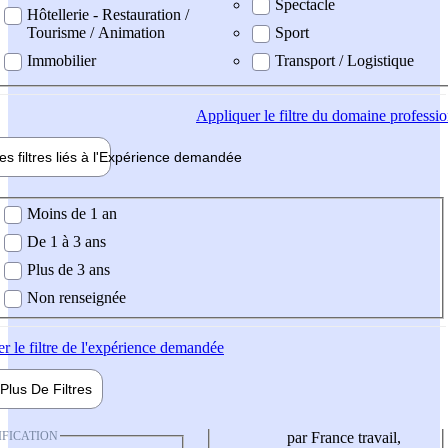
Spectacle
Hôtellerie - Restauration /
Tourisme / Animation
Sport
Immobilier
Transport / Logistique
Appliquer
le filtre du domaine professi
es filtres liés à l'
Expérience
demandée
ience demandée
Moins de 1 an
De 1 à 3 ans
Plus de 3 ans
Non renseignée
er
le filtre de l'expérience demandée
Plus De
Filtres
IFICATION
par France travail,