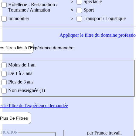
Spectacle
Hôtellerie - Restauration /
Tourisme / Animation
Sport
Immobilier
Transport / Logistique
Appliquer
le filtre du domaine professi
es filtres liés à l'
Expérience
demandée
ience demandée
Moins de 1 an
De 1 à 3 ans
Plus de 3 ans
Non renseignée (1)
er
le filtre de l'expérience demandée
Plus De
Filtres
IFICATION
par France travail,