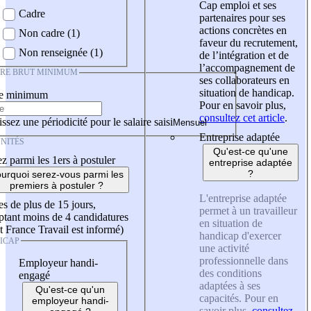
Cap emploi et ses
Cadre
partenaires pour ses
actions concrètes en
Non cadre (1)
faveur du recrutement,
Non renseignée (1)
de l’intégration et de
l’accompagnement de
IRE BRUT MINIMUM
ses collaborateurs en
situation de handicap.
re minimum
Pour en savoir plus,
consultez cet article
.
ssez une périodicité pour le salaire saisi
Entreprise adaptée
NITÉS
Qu'est-ce qu'une
z parmi les 1ers à postuler
entreprise adaptée
?
urquoi serez-vous parmi les
premiers à postuler ?
L'entreprise adaptée
es de plus de 15 jours,
permet à un travailleur
tant moins de 4 candidatures
en situation de
t France Travail est informé)
handicap d'exercer
ICAP
une activité
professionnelle dans
Employeur handi-
des conditions
engagé
adaptées à ses
Qu'est-ce qu'un
capacités. Pour en
employeur handi-
savoir plus,
consultez