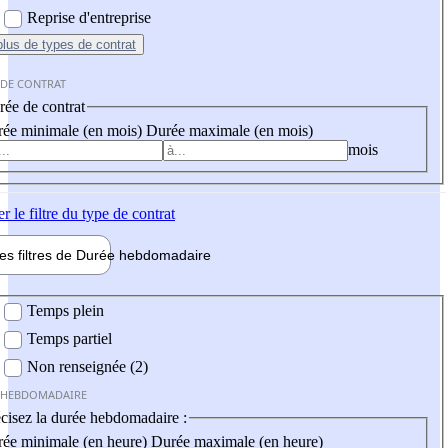
Reprise d'entreprise
plus
de types de contrat
 DE CONTRAT
ée de contrat
ée minimale (en mois)
Durée maximale (en mois)
mois
er
le filtre du type de contrat
les filtres de
Durée hebdo
madaire
 hebdomadaire
Temps plein
Temps partiel
Non renseignée (2)
 HEBDOMADAIRE
cisez la durée hebdomadaire :
ée minimale (en heure)
Durée maximale (en heure)