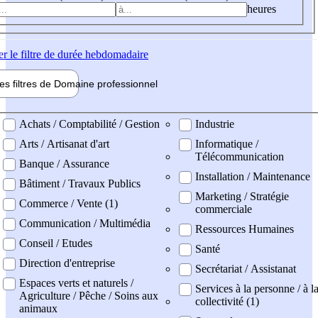
heures
er
le filtre de durée hebdomadaire
les filtres de
Domaine pro
fessionnel
ne professionel
Achats / Comptabilité / Gestion
Industrie
Arts / Artisanat d'art
Informatique /
Télécommunication
Banque / Assurance
Installation / Maintenance
Bâtiment / Travaux Publics
Marketing / Stratégie
Commerce / Vente (1)
commerciale
Communication / Multimédia
Ressources Humaines
Conseil / Etudes
Santé
Direction d'entreprise
Secrétariat / Assistanat
Espaces verts et naturels /
Services à la personne / à l
Agriculture / Pêche / Soins aux
collectivité (1)
animaux