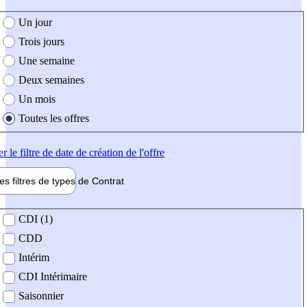
e création de l'offre
Un jour
Trois jours
Une semaine
Deux semaines
Un mois
Toutes les offres
er
le filtre de date de création de l'offre
les filtres de types de
Contrat
de contrat
CDI (1)
CDD
Intérim
CDI Intérimaire
Saisonnier