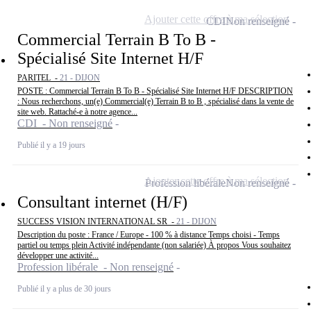
Ajouter cette offre à ma sélection
CDI
Non renseigné
Commercial Terrain B To B -
Spécialisé Site Internet H/F
PARITEL -
21 - DIJON
POSTE : Commercial Terrain B To B - Spécialisé Site Internet H/F DESCRIPTION
: Nous recherchons, un(e) Commercial(e) Terrain B to B , spécialisé dans la vente de
site web. Rattaché-e à notre agence...
CDI - Non renseigné
Publié il y a 19 jours
Ajouter cette offre à ma sélection
Profession libérale
Non renseigné
Consultant internet (H/F)
SUCCESS VISION INTERNATIONAL SR -
21 - DIJON
Description du poste : France / Europe - 100 % à distance Temps choisi - Temps
partiel ou temps plein Activité indépendante (non salariée) À propos Vous souhaitez
développer une activité...
Profession libérale - Non renseigné
Publié il y a plus de 30 jours