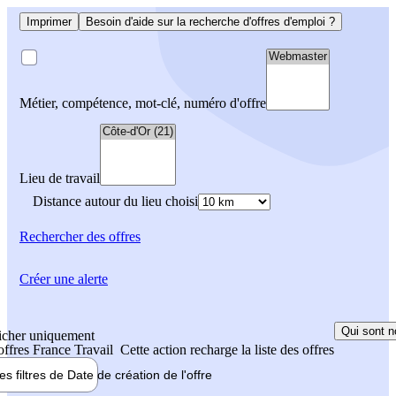
Imprimer
Besoin d'aide sur la recherche d'offres d'emploi ?
Métier, compétence, mot-clé, numéro d'offre
Lieu de travail
Distance autour du lieu choisi
Rechercher
des offres
Créer une alerte
Qui sont n
icher uniquement
 offres France Travail
Cette action recharge la liste des offres
les filtres de
Date de création
de l'offre