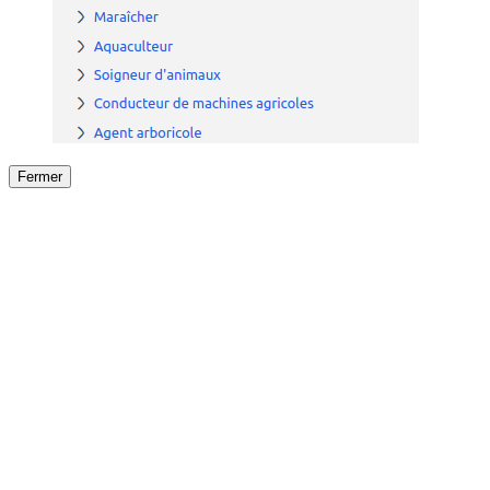
Fermer
Fermer
le détail de l'offre
/
Offre
sur
Offre précéden