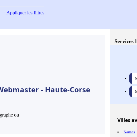
Appliquer
les filtres
Services 
M
 Webmaster - Haute-Corse
M
hographe ou
Villes
av
Nantes