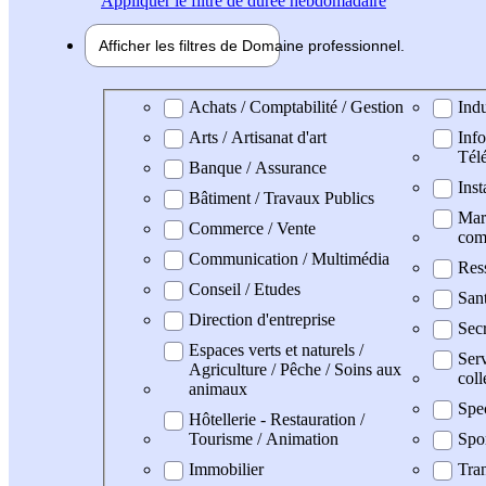
Appliquer
le filtre de durée hebdomadaire
Afficher les filtres de
Domaine pro
fessionnel
Domaine professionel
Achats / Comptabilité / Gestion
Indu
Arts / Artisanat d'art
Info
Tél
Banque / Assurance
Inst
Bâtiment / Travaux Publics
Mark
Commerce / Vente
com
Communication / Multimédia
Res
Conseil / Etudes
San
Direction d'entreprise
Secr
Espaces verts et naturels /
Serv
Agriculture / Pêche / Soins aux
coll
animaux
Spe
Hôtellerie - Restauration /
Tourisme / Animation
Spo
Immobilier
Tran