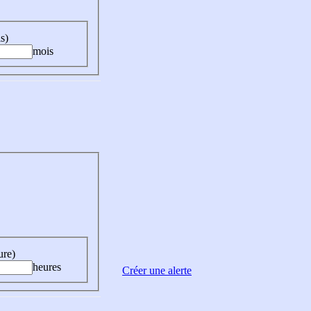
s)
mois
ure)
heures
Créer une alerte