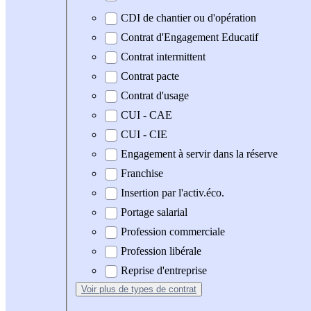
CDI de chantier ou d'opération
Contrat d'Engagement Educatif
Contrat intermittent
Contrat pacte
Contrat d'usage
CUI - CAE
CUI - CIE
Engagement à servir dans la réserve
Franchise
Insertion par l'activ.éco.
Portage salarial
Profession commerciale
Profession libérale
Reprise d'entreprise
Voir plus
de types de contrat