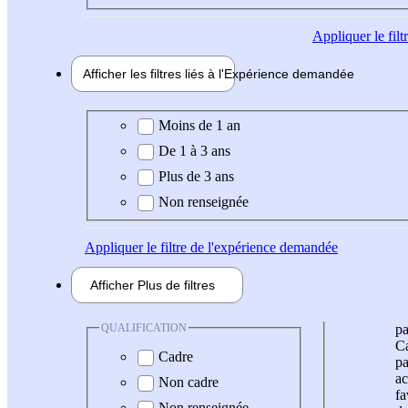
Appliquer
le fil
Afficher les filtres liés à l'
Expérience
demandée
Expérience demandée
Moins de 1 an
De 1 à 3 ans
Plus de 3 ans
Non renseignée
Appliquer
le filtre de l'expérience demandée
Afficher
Plus de
filtres
QUALIFICATION
pa
Ca
Cadre
pa
ac
Non cadre
fa
Non renseignée