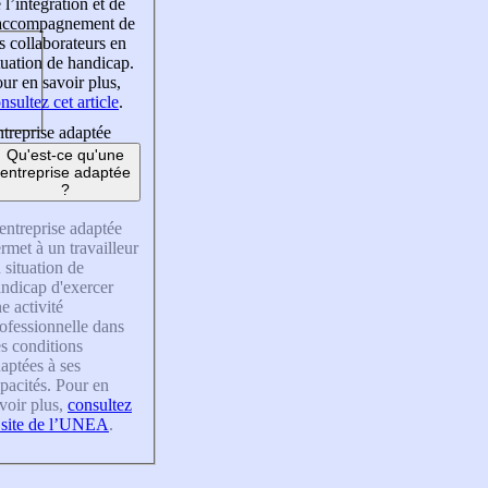
 l’intégration et de
’accompagnement de
s collaborateurs en
tuation de handicap.
ur en savoir plus,
nsultez cet article
.
treprise adaptée
Qu'est-ce qu'une
entreprise adaptée
?
entreprise adaptée
rmet à un travailleur
 situation de
ndicap d'exercer
e activité
ofessionnelle dans
s conditions
aptées à ses
pacités. Pour en
voir plus,
consultez
 site de l’UNEA
.