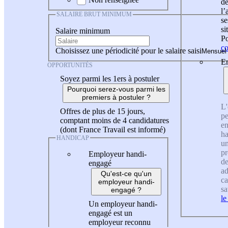
de
l
SALAIRE BRUT MINIMUM
se
si
Salaire minimum
Po
co
Choisissez une périodicité pour le salaire saisi
En
OPPORTUNITÉS
Soyez parmi les 1ers à postuler
Pourquoi serez-vous parmi les
premiers à postuler ?
L'
Offres de plus de 15 jours,
pe
comptant moins de 4 candidatures
en
(dont France Travail est informé)
ha
HANDICAP
un
pr
Employeur handi-
de
engagé
ad
Qu'est-ce qu'un
ca
employeur handi-
sa
engagé ?
le
Un employeur handi-
engagé est un
employeur reconnu