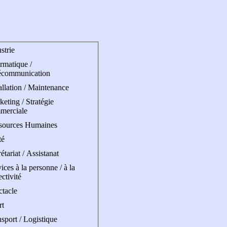
strie
rmatique /
écommunication
allation / Maintenance
eting / Stratégie
merciale
sources Humaines
té
étariat / Assistanat
ices à la personne / à la
ectivité
ctacle
rt
sport / Logistique