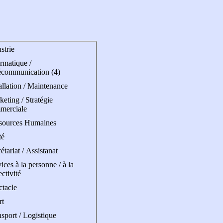
strie
rmatique /
écommunication (4)
allation / Maintenance
eting / Stratégie
merciale
sources Humaines
té
étariat / Assistanat
ices à la personne / à la
ectivité
ctacle
rt
sport / Logistique