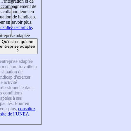
 l’intégration et de
’accompagnement de
s collaborateurs en
tuation de handicap.
ur en savoir plus,
nsultez cet article
.
treprise adaptée
Qu'est-ce qu'une
entreprise adaptée
?
entreprise adaptée
rmet à un travailleur
 situation de
ndicap d'exercer
e activité
ofessionnelle dans
s conditions
aptées à ses
pacités. Pour en
voir plus,
consultez
 site de l’UNEA
.