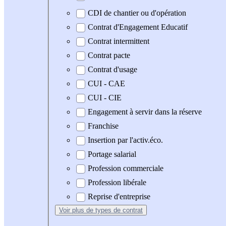
CDI de chantier ou d'opération
Contrat d'Engagement Educatif
Contrat intermittent
Contrat pacte
Contrat d'usage
CUI - CAE
CUI - CIE
Engagement à servir dans la réserve
Franchise
Insertion par l'activ.éco.
Portage salarial
Profession commerciale
Profession libérale
Reprise d'entreprise
Voir plus
de types de contrat