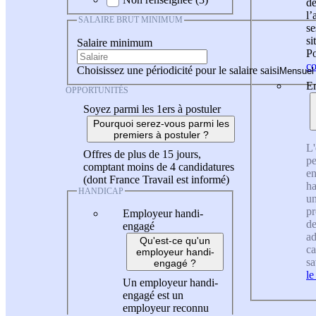
de
l
SALAIRE BRUT MINIMUM
se
si
Salaire minimum
Po
co
Choisissez une périodicité pour le salaire saisi
En
OPPORTUNITÉS
Soyez parmi les 1ers à postuler
Pourquoi serez-vous parmi les
premiers à postuler ?
L'
Offres de plus de 15 jours,
pe
comptant moins de 4 candidatures
en
(dont France Travail est informé)
ha
HANDICAP
un
pr
Employeur handi-
de
engagé
ad
Qu'est-ce qu'un
ca
employeur handi-
sa
engagé ?
le
Un employeur handi-
engagé est un
employeur reconnu