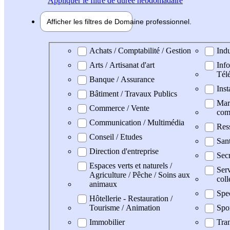
Appliquer
le filtre de durée hebdomadaire
Afficher les filtres de
Domaine pro
fessionnel
Domaine professionel
Achats / Comptabilité / Gestion
Indu
Arts / Artisanat d'art
Info
Tél
Banque / Assurance
Inst
Bâtiment / Travaux Publics
Mark
Commerce / Vente
com
Communication / Multimédia
Res
Conseil / Etudes
San
Direction d'entreprise
Secr
Espaces verts et naturels /
Serv
Agriculture / Pêche / Soins aux
coll
animaux
Spe
Hôtellerie - Restauration /
Tourisme / Animation
Spo
Immobilier
Tran