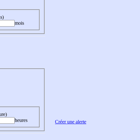
s)
mois
ure)
heures
Créer une alerte